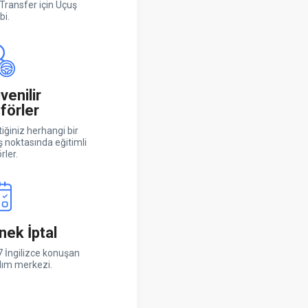
Transfer için Uçuş
bi.
venilir
förler
iğiniz herhangi bir
ş noktasında eğitimli
rler.
nek İptal
 İngilizce konuşan
dım merkezi.