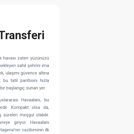
Transferi
a havası zaten yüzünüzü
bekleyen sahil şehrini ima
ek, ulaşımı güvence altına
u tatil parıltısını hızla
bir başlangıç sunan yer.
slararası Havaalanı, bu
tedir. Kompakt olsa da,
ş süreleri meşgul olabilir.
vreye giriyor. Havaalanı
tagena’nın cazibesinin ilk