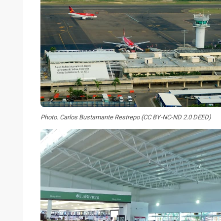
Photo. Carlos Bustamante Restrepo (CC BY-NC-ND 2.0 DEED)