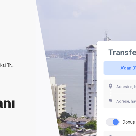
Transfe
Rafael Nunez Cartagena Havaalanı Taksi Transferi
A'dan B
anı
Dönüş 