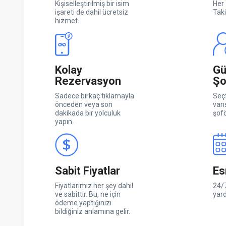
Kişiselleştirilmiş bir isim
Her 
işareti de dahil ücretsiz
Taki
hizmet.
Kolay
Gü
Rezervasyon
Şo
Sadece birkaç tıklamayla
Seçt
önceden veya son
varı
dakikada bir yolculuk
şofö
yapın.
Sabit Fiyatlar
Es
Fiyatlarımız her şey dahil
24/7
ve sabittir. Bu, ne için
yar
ödeme yaptığınızı
bildiğiniz anlamına gelir.