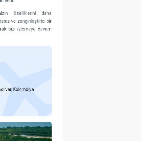
n verin.
zin özelliklerini daha
siz ve zenginleştirici bir
arak bizi izlemeye devam
Bolívar, Kolombiya