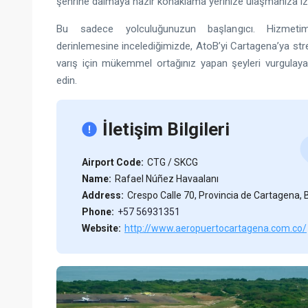
şehrine dalmaya hazır konaklama yerinize ulaşmanıza izi
Bu sadece yolculuğunuzun başlangıcı. Hizmetimi
derinlemesine incelediğimizde, AtoB’yi Cartagena’ya stres
varış için mükemmel ortağınız yapan şeyleri vurgulay
edin.
İletişim Bilgileri
Airport Code:
CTG / SKCG
Name:
Rafael Núñez Havaalanı
Address:
Crespo Calle 70, Provincia de Cartagena, 
Phone:
+57 56931351
Website:
http://www.aeropuertocartagena.com.co/