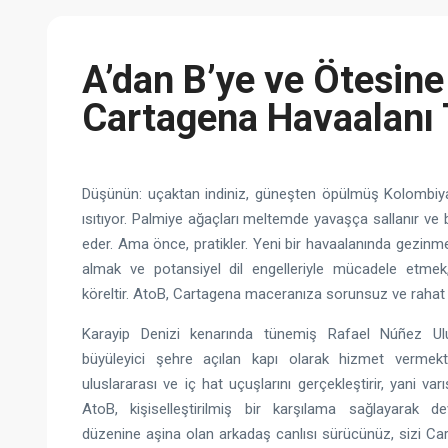
A’dan B’ye ve Ötesine
Cartagena Havaalanı 
Düşünün: uçaktan indiniz, güneşten öpülmüş Kolombiy
ısıtıyor. Palmiye ağaçları meltemde yavaşça sallanır ve 
eder. Ama önce, pratikler. Yeni bir havaalanında gezinm
almak ve potansiyel dil engelleriyle mücadele etmek, b
köreltir. AtoB, Cartagena maceranıza sorunsuz ve rahat 
Karayip Denizi kenarında tünemiş Rafael Núñez Ulu
büyüleyici şehre açılan kapı olarak hizmet vermek
uluslararası ve iç hat uçuşlarını gerçekleştirir, yani varı
AtoB, kişiselleştirilmiş bir karşılama sağlayarak de
düzenine aşina olan arkadaş canlısı sürücünüz, sizi Car