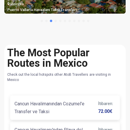
Meksika
Puerto Vallarta Havaalanı Taksi Transferi
The Most Popular
Routes in Mexico
Check out the local hotspots other AtoB Travellers are visiting in
Mexico
Cancun Havalimanından Cozumel'e
İtibaren
:
72.00
€
Transfer ve Taksi
Cancun Havalimanı'ndan Playa del
İtibaren
: