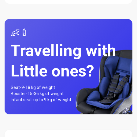
👶🍼
Travelling with
Little ones?
Seat-
9-18 kg of weight
Booster-
15-36 kg of weight
Infant seat-
up to 9 kg of weight