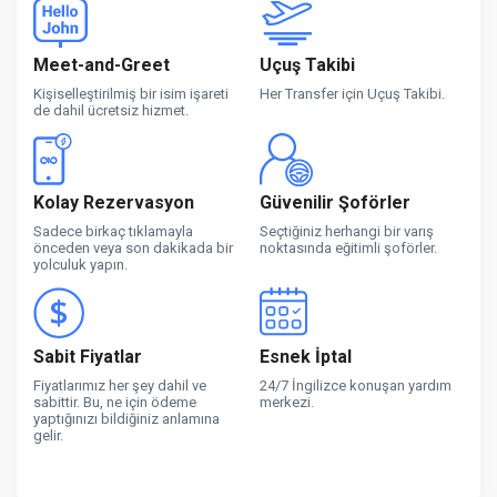
Meet-and-Greet
Uçuş Takibi
Kişiselleştirilmiş bir isim işareti
Her Transfer için Uçuş Takibi.
de dahil ücretsiz hizmet.
Kolay Rezervasyon
Güvenilir Şoförler
Sadece birkaç tıklamayla
Seçtiğiniz herhangi bir varış
önceden veya son dakikada bir
noktasında eğitimli şoförler.
yolculuk yapın.
Sabit Fiyatlar
Esnek İptal
Fiyatlarımız her şey dahil ve
24/7 İngilizce konuşan yardım
sabittir. Bu, ne için ödeme
merkezi.
yaptığınızı bildiğiniz anlamına
gelir.