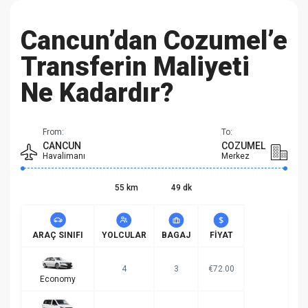
Cancun’dan Cozumel’e
Transferin Maliyeti
Ne Kadardır?
From:
To:
CANCUN
COZUMEL
Havalimanı
Merkez
55 km
49 dk
ARAÇ SINIFI
YOLCULAR
BAGAJ
FIYAT
4
3
€72.00
Economy