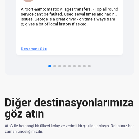
Airport &amp; mastic villages transfers. • Top all round
Pr
service can't be faulted. Used serval times and had no
UK
issues. George is a great driver - on time always &am
em
p; gives a bit of local history if asked.
be
ra
t 
we
be
he
Devamını Oku
D
om
n 
re
Diğer destinasyonlarımıza
göz atın
AtoB ile herhangi bir ülkeyi kolay ve verimli bir şekilde dolaşın. Rahatınız her
zaman önceliğimizdir.