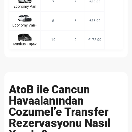
7
6
€80.00
Economy Van
8
6
€86.00
Economy Van+
10
9
€172.00
Minibus 10pax
AtoB ile Cancun
Havaalanından
Cozumel’e Transfer
Rezervasyonu Nasıl