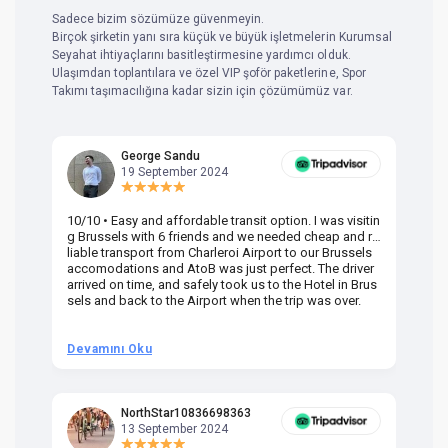
Sadece bizim sözümüze güvenmeyin.
Birçok şirketin yanı sıra küçük ve büyük işletmelerin Kurumsal
Seyahat ihtiyaçlarını basitleştirmesine yardımcı olduk.
Ulaşımdan toplantılara ve özel VIP şoför paketlerine, Spor
Takımı taşımacılığına kadar sizin için çözümümüz var.
George Sandu
19 September 2024
10/10 • Easy and affordable transit option. I was visitin
Am
g Brussels with 6 friends and we needed cheap and re
va
liable transport from Charleroi Airport to our Brussels
wa
accomodations and AtoB was just perfect. The driver
or
arrived on time, and safely took us to the Hotel in Brus
dr
sels and back to the Airport when the trip was over.
Devamını Oku
D
NorthStar10836698363
13 September 2024