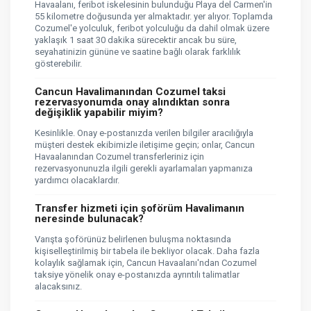
Havaalanı, feribot iskelesinin bulunduğu Playa del Carmen'in
55 kilometre doğusunda yer almaktadır. yer alıyor. Toplamda
Cozumel'e yolculuk, feribot yolculuğu da dahil olmak üzere
yaklaşık 1 saat 30 dakika sürecektir ancak bu süre,
seyahatinizin gününe ve saatine bağlı olarak farklılık
gösterebilir.
Cancun Havalimanından Cozumel taksi
rezervasyonumda onay alındıktan sonra
değişiklik yapabilir miyim?
Kesinlikle. Onay e-postanızda verilen bilgiler aracılığıyla
müşteri destek ekibimizle iletişime geçin; onlar, Cancun
Havaalanından Cozumel transferleriniz için
rezervasyonunuzla ilgili gerekli ayarlamaları yapmanıza
yardımcı olacaklardır.
Transfer hizmeti için şoförüm Havalimanın
neresinde bulunacak?
Varışta şoförünüz belirlenen buluşma noktasında
kişiselleştirilmiş bir tabela ile bekliyor olacak. Daha fazla
kolaylık sağlamak için, Cancun Havaalanı'ndan Cozumel
taksiye yönelik onay e-postanızda ayrıntılı talimatlar
alacaksınız.