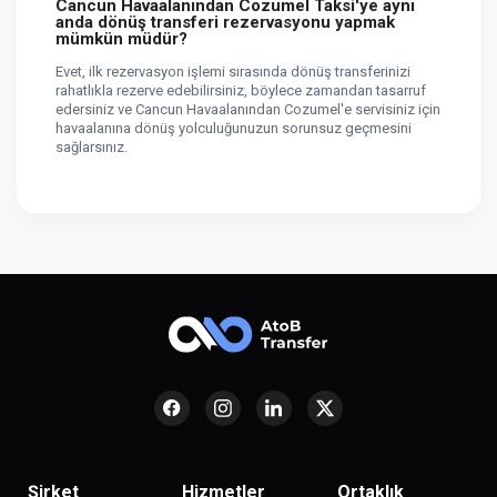
Cancun Havaalanından Cozumel Taksi'ye aynı
anda dönüş transferi rezervasyonu yapmak
mümkün müdür?
Evet, ilk rezervasyon işlemi sırasında dönüş transferinizi
rahatlıkla rezerve edebilirsiniz, böylece zamandan tasarruf
edersiniz ve Cancun Havaalanından Cozumel'e servisiniz için
havaalanına dönüş yolculuğunuzun sorunsuz geçmesini
sağlarsınız.
Şirket
Hizmetler
Ortaklık