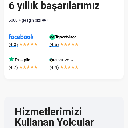
6 yıllık başarılarımız
6000 + gezgin bizi ❤️ !
(
4.3
)
(
4.5
)
(
4.7
)
(
4.4
)
Hizmetlerimizi
Kullanan Yolcular