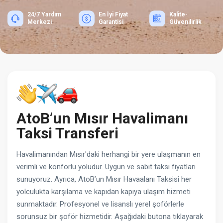
24/7 Yardım
En İyi Fiyat
Kalite-
Merkezi
Garantisi
Güvenilirlik
AtoB’un Mısır Havalimanı
Taksi Transferi
Havalimanından Mısır'daki herhangi bir yere ulaşmanın en
verimli ve konforlu yoludur. Uygun ve sabit taksi fiyatları
sunuyoruz. Ayrıca, AtoB’un Mısır Havaalanı Taksisi her
yolculukta karşılama ve kapıdan kapıya ulaşım hizmeti
sunmaktadır. Profesyonel ve lisanslı yerel şoförlerle
sorunsuz bir şoför hizmetidir. Aşağıdaki butona tıklayarak