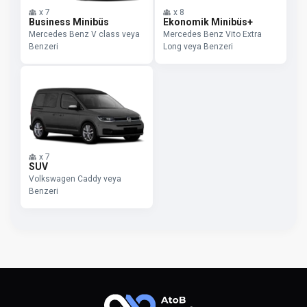
x
7
x
8
Business Minibüs
Ekonomik Minibüs+
Mercedes Benz V class veya
Mercedes Benz Vito Extra
Benzeri
Long veya Benzeri
x
7
SUV
Volkswagen Caddy veya
Benzeri