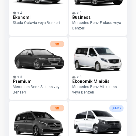
x
4
x
3
Ekonomi
Business
Skoda Octavia veya Benzeri
Mercedes Benz E class veya
Benzeri
x
3
x
8
Premium
Ekonomik Minibüs
Mercedes Benz S class veya
Mercedes Benz Vito class
Benzeri
veya Benzeri
Max