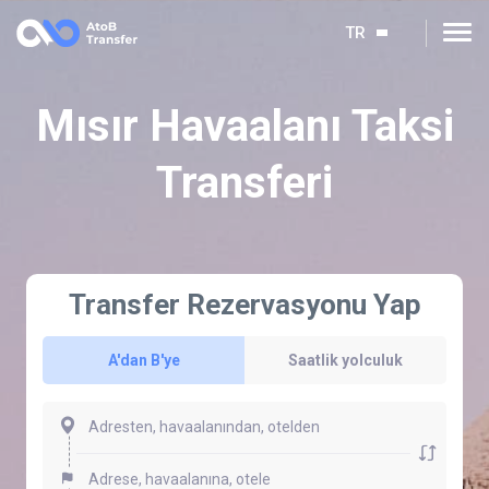
TR
Mısır Havaalanı Taksi
Transferi
Transfer Rezervasyonu Yap
A'dan B'ye
Saatlik yolculuk