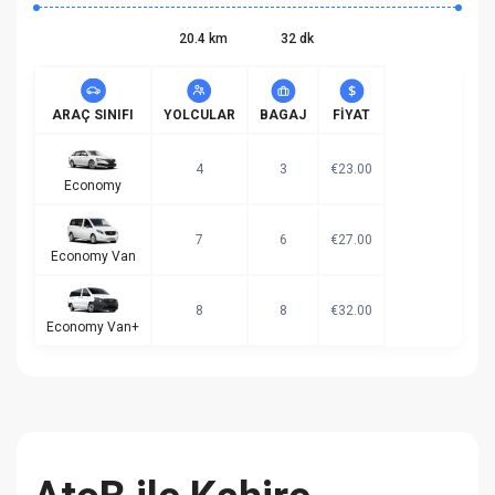
20.4 km
32 dk
ARAÇ SINIFI
YOLCULAR
BAGAJ
FIYAT
4
3
€23.00
Economy
7
6
€27.00
Economy Van
8
8
€32.00
Economy Van+