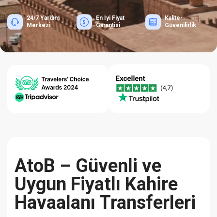
24/7 Yardım
En İyi Fiyat
Kalite-
Merkezi
Garantisi
Güvenilirlik
AtoB – Güvenli ve
Uygun Fiyatlı Kahire
Havaalanı Transferleri