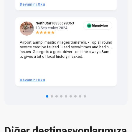
Devamını Oku
D
NorthStar10836698363
13 September 2024
Airport &amp; mastic villages transfers. • Top all round
Pr
service can't be faulted. Used serval times and had no
UK
issues. George is a great driver - on time always &am
em
p; gives a bit of local history if asked.
be
ra
t 
we
be
he
Devamını Oku
D
om
n 
re
Diğer destinasyonlarımıza