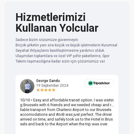
Hizmetlerimizi
Kullanan Yolcular
Sadece bizim sözümüze güvenmeyin.
Birçok şirketin yanı sıra küçük ve büyük işletmelerin Kurumsal
Seyahat ihtiyaçlarını basitleştirmesine yardımcı olduk.
Ulaşımdan toplantılara ve özel VIP şoför paketlerine, Spor
Takımı taşımacılığına kadar sizin için çözümümüz var.
George Sandu
19 September 2024
10/10 • Easy and affordable transit option. I was visitin
Am
g Brussels with 6 friends and we needed cheap and re
va
liable transport from Charleroi Airport to our Brussels
wa
accomodations and AtoB was just perfect. The driver
or
arrived on time, and safely took us to the Hotel in Brus
dr
sels and back to the Airport when the trip was over.