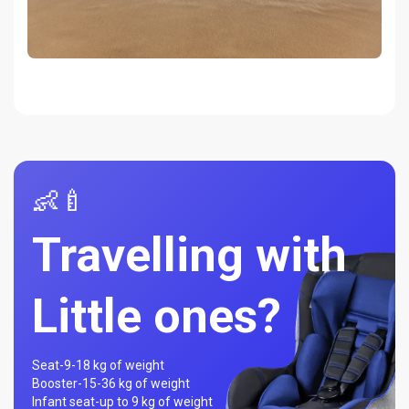
👶🍼
Travelling with
Little ones?
Seat-
9-18 kg of weight
Booster-
15-36 kg of weight
Infant seat-
up to 9 kg of weight