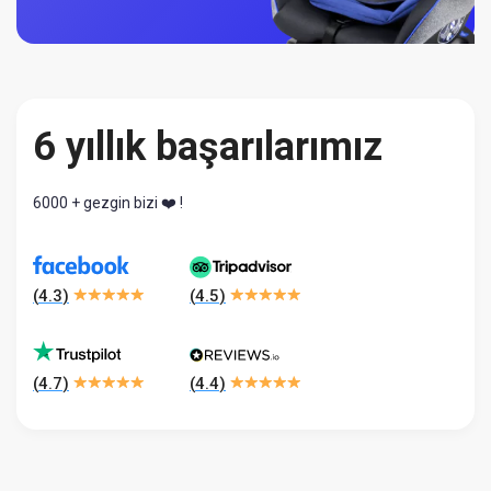
6 yıllık başarılarımız
6000 + gezgin bizi ❤️ !
(
4.3
)
(
4.5
)
(
4.7
)
(
4.4
)