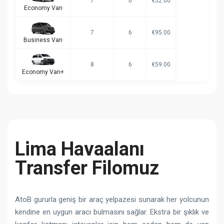
7
6
€52.00
Economy Van
7
6
€95.00
Business Van
8
6
€59.00
Economy Van+
Lima Havaalanı
Transfer Filomuz
AtoB gururla geniş bir araç yelpazesi sunarak her yolcunun
kendine en uygun aracı bulmasını sağlar. Ekstra bir şıklık ve