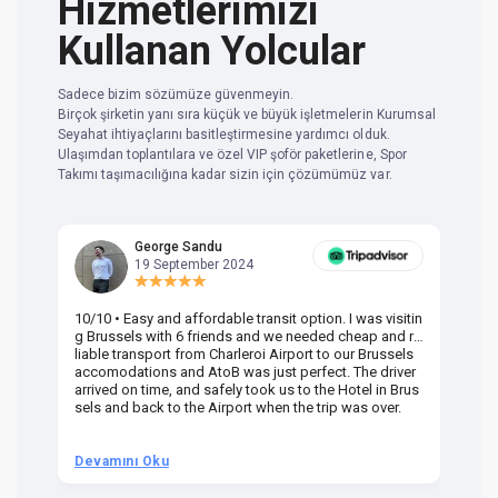
Hizmetlerimizi
Kullanan Yolcular
Sadece bizim sözümüze güvenmeyin.
Birçok şirketin yanı sıra küçük ve büyük işletmelerin Kurumsal
Seyahat ihtiyaçlarını basitleştirmesine yardımcı olduk.
Ulaşımdan toplantılara ve özel VIP şoför paketlerine, Spor
Takımı taşımacılığına kadar sizin için çözümümüz var.
George Sandu
19 September 2024
10/10 • Easy and affordable transit option. I was visitin
Am
g Brussels with 6 friends and we needed cheap and re
va
liable transport from Charleroi Airport to our Brussels
wa
accomodations and AtoB was just perfect. The driver
or
arrived on time, and safely took us to the Hotel in Brus
dr
sels and back to the Airport when the trip was over.
Devamını Oku
D