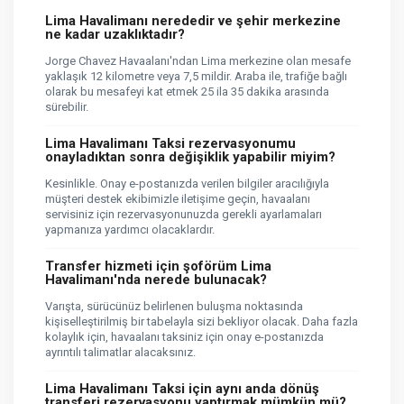
Lima Havalimanı nerededir ve şehir merkezine
ne kadar uzaklıktadır?
Jorge Chavez Havaalanı'ndan Lima merkezine olan mesafe
yaklaşık 12 kilometre veya 7,5 mildir. Araba ile, trafiğe bağlı
olarak bu mesafeyi kat etmek 25 ila 35 dakika arasında
sürebilir.
Lima Havalimanı Taksi rezervasyonumu
onayladıktan sonra değişiklik yapabilir miyim?
Kesinlikle. Onay e-postanızda verilen bilgiler aracılığıyla
müşteri destek ekibimizle iletişime geçin, havaalanı
servisiniz için rezervasyonunuzda gerekli ayarlamaları
yapmanıza yardımcı olacaklardır.
Transfer hizmeti için şoförüm Lima
Havalimanı'nda nerede bulunacak?
Varışta, sürücünüz belirlenen buluşma noktasında
kişiselleştirilmiş bir tabelayla sizi bekliyor olacak. Daha fazla
kolaylık için, havaalanı taksiniz için onay e-postanızda
ayrıntılı talimatlar alacaksınız.
Lima Havalimanı Taksi için aynı anda dönüş
transferi rezervasyonu yaptırmak mümkün mü?