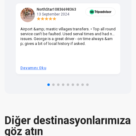
NorthStar10836698363
13 September 2024
Airport &amp; mastic villages transfers. • Top all round
Pr
service can't be faulted. Used serval times and had no
UK
issues. George is a great driver - on time always &am
em
p; gives a bit of local history if asked.
be
ra
t 
we
be
he
Devamını Oku
D
om
n 
re
Diğer destinasyonlarımıza
göz atın