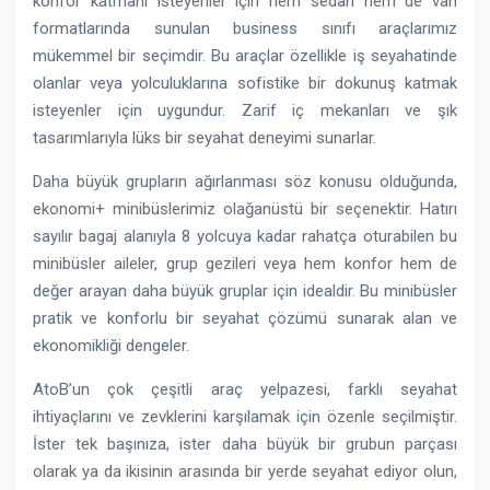
konfor katmanı isteyenler için hem sedan hem de van
formatlarında sunulan business sınıfı araçlarımız
mükemmel bir seçimdir. Bu araçlar özellikle iş seyahatinde
olanlar veya yolculuklarına sofistike bir dokunuş katmak
isteyenler için uygundur. Zarif iç mekanları ve şık
tasarımlarıyla lüks bir seyahat deneyimi sunarlar.
Daha büyük grupların ağırlanması söz konusu olduğunda,
ekonomi+ minibüslerimiz olağanüstü bir seçenektir. Hatırı
sayılır bagaj alanıyla 8 yolcuya kadar rahatça oturabilen bu
minibüsler aileler, grup gezileri veya hem konfor hem de
değer arayan daha büyük gruplar için idealdir. Bu minibüsler
pratik ve konforlu bir seyahat çözümü sunarak alan ve
ekonomikliği dengeler.
AtoB’un çok çeşitli araç yelpazesi, farklı seyahat
ihtiyaçlarını ve zevklerini karşılamak için özenle seçilmiştir.
İster tek başınıza, ister daha büyük bir grubun parçası
olarak ya da ikisinin arasında bir yerde seyahat ediyor olun,