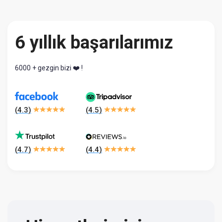
6 yıllık başarılarımız
6000 + gezgin bizi ❤️ !
(
4.3
)
(
4.5
)
(
4.7
)
(
4.4
)