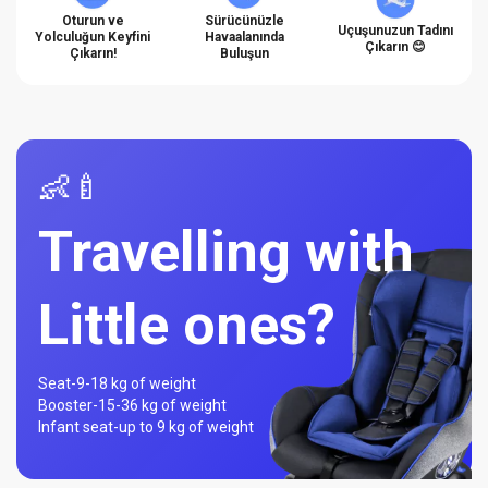
Oturun ve
Sürücünüzle
Uçuşunuzun Tadını
Yolculuğun Keyfini
Havaalanında
Çıkarın 😊
Çıkarın!
Buluşun
👶🍼
Travelling with
Little ones?
Seat-
9-18 kg of weight
Booster-
15-36 kg of weight
Infant seat-
up to 9 kg of weight