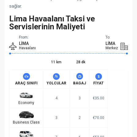
sağlar.
Lima Havaalanı Taksi ve
Servislerinin Maliyeti
From:
To:
LIMA
LIMA
Havaalanı
Merkez
11 km
28 dk
ARAÇ SINIFI
YOLCULAR
BAGAJ
FIYAT
4
3
€35.00
Economy
3
2
€70.00
Business Class