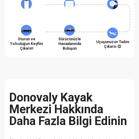
Oturun ve
Sürücünüzle
Uçuşunuzun Tadını
Yolculuğun Keyfini
Havaalanında
Çıkarın 😊
Çıkarın!
Buluşun
Donovaly Kayak
Merkezi Hakkında
Daha Fazla Bilgi Edinin