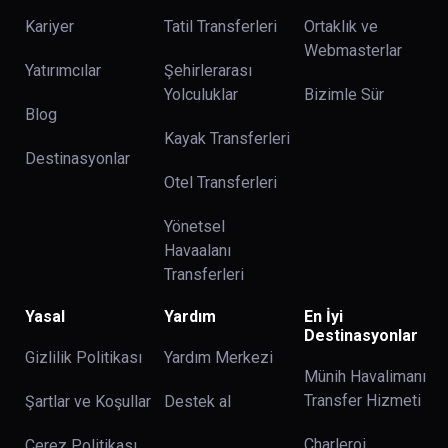
Kariyer
Tatil Transferleri
Ortaklık ve
Webmasterlar
Yatırımcılar
Şehirlerarası
Yolculuklar
Bizimle Sür
Blog
Kayak Transferleri
Destinasyonlar
Otel Transferleri
Yönetsel
Havaalanı
Transferleri
Yasal
Yardım
En İyi
Destinasyonlar
Gizlilik Politikası
Yardım Merkezi
Münih Havalimanı
Transfer Hizmeti
Şartlar ve Koşullar
Destek al
Charleroi
Çerez Politikası