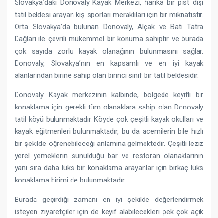
Slovakya’daki Donovaly Kayak Merkezi, harika bir pist dışı
tatil beldesi arayan kış sporları meraklıları için bir mıknatıstır.
Orta Slovakya’da bulunan Donovaly, Alçak ve Batı Tatra
Dağları ile çevrili mükemmel bir konuma sahiptir ve burada
çok sayıda zorlu kayak olanağının bulunmasını sağlar.
Donovaly, Slovakya’nın en kapsamlı ve en iyi kayak
alanlarından birine sahip olan birinci sınıf bir tatil beldesidir.
Donovaly Kayak merkezinin kalbinde, bölgede keyifli bir
konaklama için gerekli tüm olanaklara sahip olan Donovaly
tatil köyü bulunmaktadır. Köyde çok çeşitli kayak okulları ve
kayak eğitmenleri bulunmaktadır, bu da acemilerin bile hızlı
bir şekilde öğrenebileceği anlamına gelmektedir. Çeşitli leziz
yerel yemeklerin sunulduğu bar ve restoran olanaklarının
yanı sıra daha lüks bir konaklama arayanlar için birkaç lüks
konaklama birimi de bulunmaktadır.
Burada geçirdiği zamanı en iyi şekilde değerlendirmek
isteyen ziyaretçiler için de keyif alabilecekleri pek çok açık