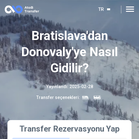
TR
Bratislava'dan
Donovaly'ye Nasıl
Gidilir?
Yayınlandı
:
2025-02-28
Transfer seçenekleri
:
Transfer Rezervasyonu Yap