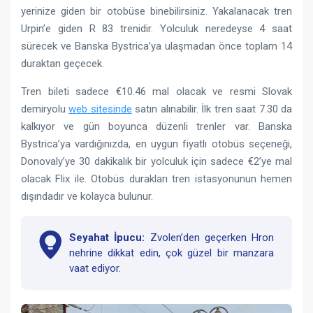
yerinize giden bir otobüse binebilirsiniz. Yakalanacak tren
Urpin’e giden R 83 trenidir. Yolculuk neredeyse 4 saat
sürecek ve Banska Bystrica’ya ulaşmadan önce toplam 14
duraktan geçecek.
Tren bileti sadece €10.46 mal olacak ve resmi Slovak
demiryolu
web sitesinde
satın alınabilir. İlk tren saat 7.30 da
kalkıyor ve gün boyunca düzenli trenler var. Banska
Bystrica’ya vardığınızda, en uygun fiyatlı otobüs seçeneği,
Donovaly’ye 30 dakikalık bir yolculuk için sadece €2’ye mal
olacak Flix ile. Otobüs durakları tren istasyonunun hemen
dışındadır ve kolayca bulunur.
Seyahat İpucu:
Zvolen’den geçerken Hron
nehrine dikkat edin, çok güzel bir manzara
vaat ediyor.