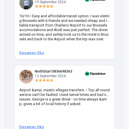
19 September 2024
10/10 • Easy and affordable transit option. I was visitin
Am
g Brussels with 6 friends and we needed cheap and re
va
liable transport from Charleroi Airport to our Brussels
wa
accomodations and AtoB was just perfect. The driver
or
arrived on time, and safely took us to the Hotel in Brus
dr
sels and back to the Airport when the trip was over.
Devamını Oku
D
NorthStar10836698363
13 September 2024
Airport &amp; mastic villages transfers. • Top all round
Pr
service can't be faulted. Used serval times and had no
UK
issues. George is a great driver - on time always &am
em
p; gives a bit of local history if asked.
be
ra
t 
we
be
he
Devamını Oku
D