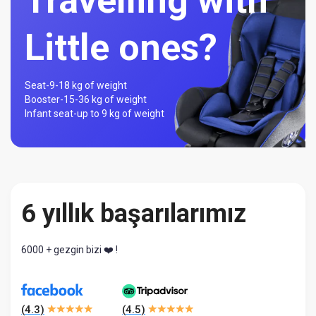
Travelling with
Little ones?
Seat-
9-18 kg of weight
Booster-
15-36 kg of weight
Infant seat-
up to 9 kg of weight
6 yıllık başarılarımız
6000 + gezgin bizi ❤️ !
(
4.3
)
(
4.5
)