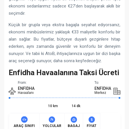
ekonomi sedanlarımız sadece €27’den başlayarak akıllı bir
seçimdir.
Küçük bir grupla veya ekstra bagajla seyahat ediyorsanız,
ekonomi minibüslerimiz yaklaşık €33 maliyetle konforlu bir
alan sağlar. Bu fiyatlar, bütçeye duyarlı gezginlere hitap
ederken, aynı zamanda güvenilir ve konforlu bir deneyim
sunuyor. Ve tabii ki AtoB, ihtiyaçlarınıza uygun bir dizi başka
araç seçeneği sunuyor, daha sonra keşfedeceğiz.
Enfidha Havaalanına Taksi Ücreti
From:
To:
ENFIDHA
ENFIDHA
Havaalanı
Merkez
10 km
14 dk
ARAÇ SINIFI
YOLCULAR
BAGAJ
FIYAT