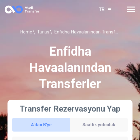
TR
Enfidha Havaalanından Transferler
Home
Tunus
Enfidha
Havaalanından
Transferler
Transfer Rezervasyonu Yap
A'dan B'ye
Saatlik yolculuk