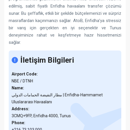
edilmiş, sabit fiyatlı Enfidha havaalanı transfer çözümü
sunar. Bu şeffaflık, etkili bir şekilde bütçelemenizi ve sürpriz
masraflardan kaçınmanızı sağlar. AtoB, Enfidha’ya stressiz
bir varış için gerçekten en iyi seçenektir ve Tunus
deneyiminize rahat ve keşfetmeye hazır hissetmenizi
sağlar.
İletişim Bilgileri
Airport Code:
NBE / DTNH
Name:
مطار النفيضة الحمامات الدولي | Enfidha-Hammamet
Uluslararası Havaalanı
Address:
3CMQ+9FP, Enfidha 4000, Tunus
Phone:
+216 73 103 000