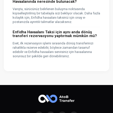
Havaalanında neresinde bulunacak?
Varışta, sürücünüz belirlenen buluşma noktasında
kişiselleştirilmiş bir tabelayla sizi bekliyor olacak. Daha fazla
kolaylık için, Enfidha havaalanı taksiniz için onay e-
postanızda ayrıntılı talimatlar alacaksınız.
Enfidha Havaalanı Taksi için aynı anda dönüş
transferi rezervasyonu yaptırmak mümkün mü?
Evet, ilk rezervasyon işlemi sırasında dönüş transferinizi
rahatlıkla rezerve edebilir, böylece zamandan tasarruf
edebilir ve Enfidha havaalanı servisiniz için havaalanına
sorunsuz bir şekilde geri dönebilirsiniz.