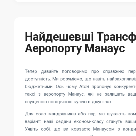
Найдешевші Трансф
Аеропорту Манаус
Тепер давайте поговоримо про справжню перл
доступність. Ми розуміємо, що навіть найзахопливі
бюджетними. Ось чому AtoB пропонує конкурент
таксі з аеропорту Манаус, які не залишать ва
спущеною повітряною кулею в джунглях.
Для соло мандрівників або пар, які шукають ком
варіант: наші седани економ-класу стануть ваш
Уявіть собі, що ви ковзаєте Манаусом з конди