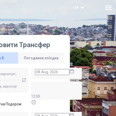
UA
овити Трансфер
о Б
Погодинна поїздка
12:00
тна Подорож