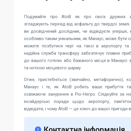
Подумайте про AtoB як про своїх дружніх ам
згладжують перехід від асфальту до твердої землі.
ви досвідчений дослідник, чи відвідуєте уперше, н
особливо таким унікальним, як Манаус, може бути с
можете позбутися черг на таксі в аеропорту та 
надійна служба трансферу забезпечує плавне при
до вашого готелю або бажаного місця в Манаусі 
та ноткою місцевого шарму.
Отже, пристебніться (звичайно, метафорично), 
Манаус і те, як AtoB робить ваше прибуття т
освіжаюче занурення в Ріо-Негро. Слідкуйте за 
інсайдерські поради щодо аеропорту, пам’ято
відвідати, і чому AtoB — це ключ до вашої пригоди в
Контактна інформація