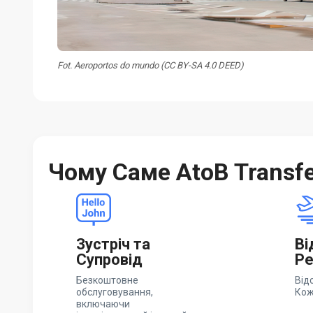
Fot. Aeroportos do mundo (CC BY-SA 4.0 DEED)
Чому Саме AtoB Transf
Зустріч та
Ві
Супровід
Ре
Безкоштовне
Від
обслуговування,
Кож
включаючи