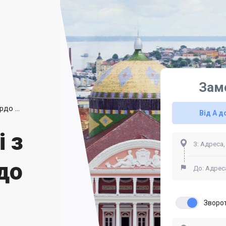
Зам
Трансфер на Таксі з Аеропорту Едуардо Гомес Манаус
Від А д
і з
до
Зворо