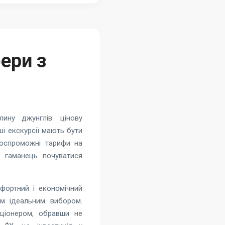
ери з
ину джунглів: цінову
ші екскурсії мають бути
оспроможні тарифи на
ш гаманець почуватися
фортний і економічний
им ідеальним вибором.
ціонером, обравши не