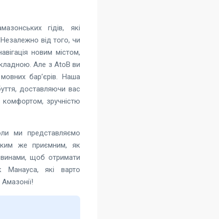
азонських гідів, які
 Незалежно від того, чи
авігація новим містом,
кладною. Але з AtoB ви
мовних бар’єрів. Наша
буття, доставляючи вас
з комфортом, зручністю
коли ми представляємо
аким же приємним, як
новинами, щоб отримати
к Манауса, які варто
 Амазонії!