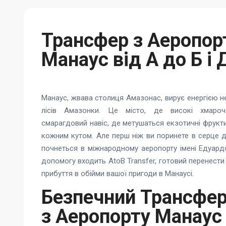
Трансфер з Аеропор
Манаус від А до Б і 
Манаус, жвава столиця Амазонас, вирує енергією н
лісів Амазонки. Це місто, де високі хмароч
смарагдовий навіс, де метушаться екзотичні фрукти
кожним кутом. Але перш ніж ви поринете в серце 
почнеться в міжнародному аеропорту імені Едуард
допомогу входить AtoB Transfer, готовий перенести
прибуття в обійми вашої пригоди в Манаусі.
Безпечний Трансфер 
з Аеропорту Манаус