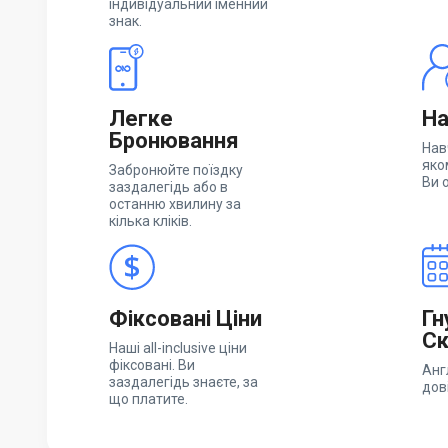
індивідуальний іменний
знак.
Легке
На
Бронювання
Нав
яко
Забронюйте поїздку
Ви 
заздалегідь або в
останню хвилину за
кілька кліків.
Фіксовані Ціни
Гн
Ск
Наші all-inclusive ціни
фіксовані. Ви
Анг
заздалегідь знаєте, за
дов
що платите.