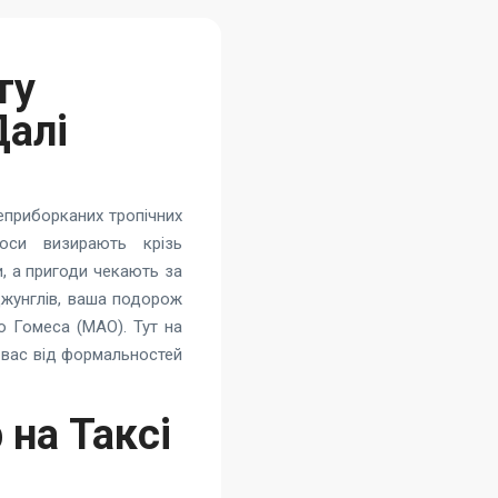
ту
Далі
еприборканих тропічних
оси визирають крізь
, а пригоди чекають за
джунглів, ваша подорож
о Гомеса (MAO). Тут на
 вас від формальностей
на Таксі