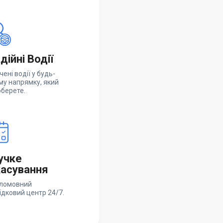
дійні Водії
чені водії у будь-
му напрямку, який
оберете.
учке
асування
ломовний
ідковий центр 24/7.