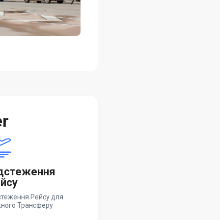
er
дстеження
йсу
стеження Рейсу для
ного Трансферу