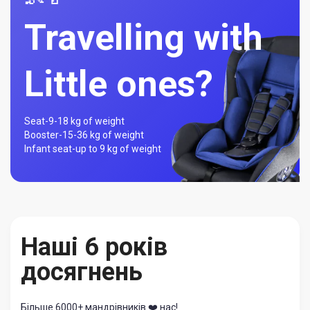
Travelling with
Little ones?
Seat-
9-18 kg of weight
Booster-
15-36 kg of weight
Infant seat-
up to 9 kg of weight
Наші 6 років
досягнень
Більше 6000+ мандрівників ❤️ нас!