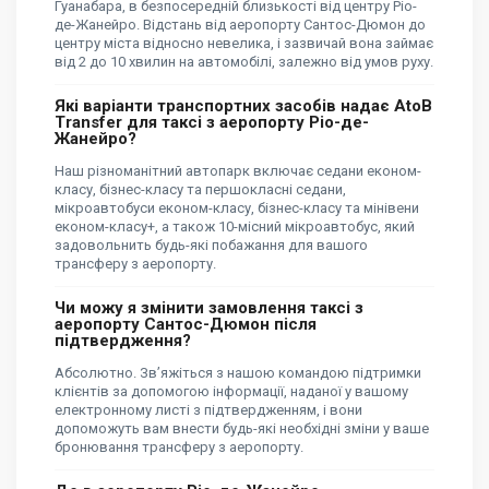
Гуанабара, в безпосередній близькості від центру Ріо-
де-Жанейро. Відстань від аеропорту Сантос-Дюмон до
центру міста відносно невелика, і зазвичай вона займає
від 2 до 10 хвилин на автомобілі, залежно від умов руху.
Які варіанти транспортних засобів надає AtoB
Transfer для таксі з аеропорту Ріо-де-
Жанейро?
Наш різноманітний автопарк включає седани економ-
класу, бізнес-класу та першокласні седани,
мікроавтобуси економ-класу, бізнес-класу та мінівени
економ-класу+, а також 10-місний мікроавтобус, який
задовольнить будь-які побажання для вашого
трансферу з аеропорту.
Чи можу я змінити замовлення таксі з
аеропорту Сантос-Дюмон після
підтвердження?
Абсолютно. Зв’яжіться з нашою командою підтримки
клієнтів за допомогою інформації, наданої у вашому
електронному листі з підтвердженням, і вони
допоможуть вам внести будь-які необхідні зміни у ваше
бронювання трансферу з аеропорту.