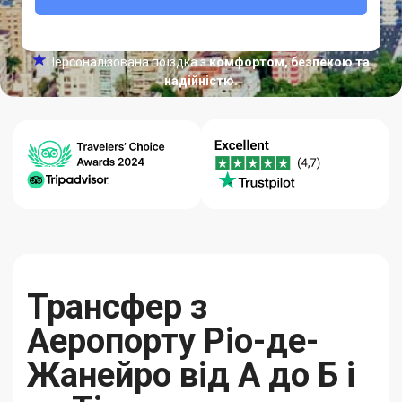
Персоналізована поїздка з
комфортом, безпекою та
надійністю.
Довідковий
Гарантія
Якість-
центр 24/7
Кращих Цін
Надійність
Трансфер з
Аеропорту Ріо-де-
Жанейро від А до Б і