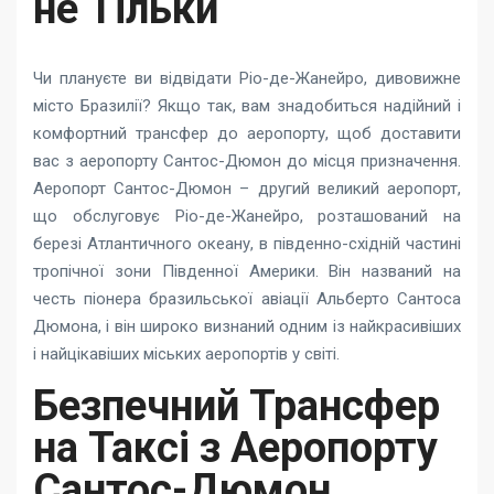
не Тільки
Чи плануєте ви відвідати Ріо-де-Жанейро, дивовижне
місто Бразилії? Якщо так, вам знадобиться надійний і
комфортний трансфер до аеропорту, щоб доставити
вас з аеропорту Сантос-Дюмон до місця призначення.
Аеропорт Сантос-Дюмон – другий великий аеропорт,
що обслуговує Ріо-де-Жанейро, розташований на
березі Атлантичного океану, в південно-східній частині
тропічної зони Південної Америки. Він названий на
честь піонера бразильської авіації Альберто Сантоса
Дюмона, і він широко визнаний одним із найкрасивіших
і найцікавіших міських аеропортів у світі.
Безпечний Трансфер
на Таксі з Аеропорту
Сантос-Дюмон