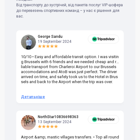
Від транспорту до зустрічей, від пакетів послуг VIP-шофера
до перевезень спортивних команд – у нас є рішення для
вас.
George Sandu
19 September 2024
10/10 • Easy and affordable transit option. I was visitin
Am
g Brussels with 6 friends and we needed cheap and re
va
liable transport from Charleroi Airport to our Brussels
wa
accomodations and AtoB was just perfect. The driver
or
arrived on time, and safely took us to the Hotel in Brus
dr
sels and back to the Airport when the trip was over.
Детальніше
Д
NorthStar10836698363
13 September 2024
Airport &amp; mastic villages transfers. • Top all round
Pr