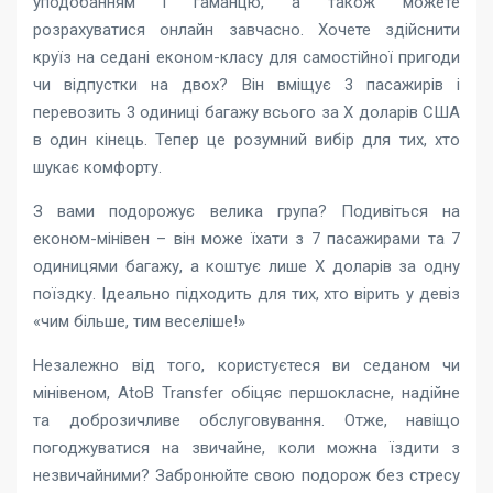
уподобанням і гаманцю, а також можете
розрахуватися онлайн завчасно. Хочете здійснити
круїз на седані економ-класу для самостійної пригоди
чи відпустки на двох? Він вміщує 3 пасажирів і
перевозить 3 одиниці багажу всього за X доларів США
в один кінець. Тепер це розумний вибір для тих, хто
шукає комфорту.
З вами подорожує велика група? Подивіться на
економ-мінівен – він може їхати з 7 пасажирами та 7
одиницями багажу, а коштує лише X доларів за одну
поїздку. Ідеально підходить для тих, хто вірить у девіз
«чим більше, тим веселіше!»
Незалежно від того, користуєтеся ви седаном чи
мінівеном, AtoB Transfer обіцяє першокласне, надійне
та доброзичливе обслуговування. Отже, навіщо
погоджуватися на звичайне, коли можна їздити з
незвичайними? Забронюйте свою подорож без стресу