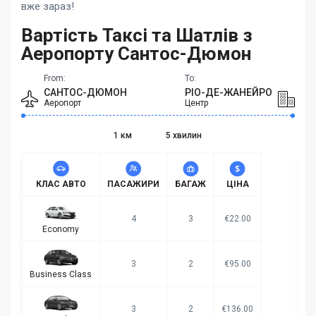
вже зараз!
Вартість Таксі та Шатлів з
Аеропорту Сантос-Дюмон
From:
To:
САНТОС-ДЮМОН
РІО-ДЕ-ЖАНЕЙРО
Аеропорт
Центр
1 км
5 хвилин
КЛАС АВТО
ПАСАЖИРИ
БАГАЖ
ЦІНА
4
3
€22.00
Economy
3
2
€95.00
Business Class
3
2
€136.00