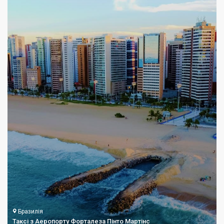
Бразилія
Таксі з Аеропорту Форталеза Пінто Мартінс