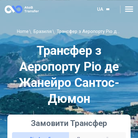
UA
Трансфер з Аеропорту Ріо де Жанейро Сантос-Дюмон
Home
Бразилія
Трансфер з
Аеропорту Ріо де
Жанейро Сантос-
Дюмон
Замовити Трансфер