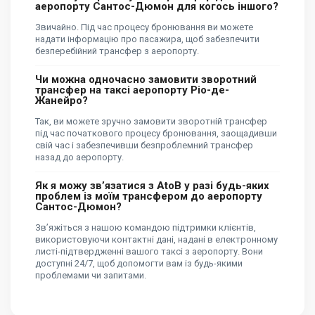
аеропорту Сантос-Дюмон для когось іншого?
Звичайно. Під час процесу бронювання ви можете
надати інформацію про пасажира, щоб забезпечити
безперебійний трансфер з аеропорту.
Чи можна одночасно замовити зворотний
трансфер на таксі аеропорту Ріо-де-
Жанейро?
Так, ви можете зручно замовити зворотній трансфер
під час початкового процесу бронювання, заощадивши
свій час і забезпечивши безпроблемний трансфер
назад до аеропорту.
Як я можу зв’язатися з AtoB у разі будь-яких
проблем із моїм трансфером до аеропорту
Сантос-Дюмон?
Зв’яжіться з нашою командою підтримки клієнтів,
використовуючи контактні дані, надані в електронному
листі-підтвердженні вашого таксі з аеропорту. Вони
доступні 24/7, щоб допомогти вам із будь-якими
проблемами чи запитами.