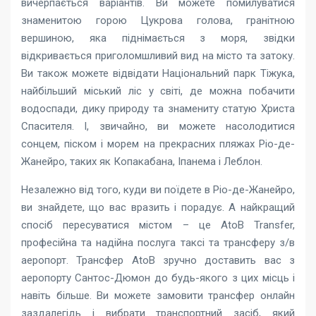
вичерпається варіантів. Ви можете помилуватися
знаменитою горою Цукрова голова, гранітною
вершиною, яка піднімається з моря, звідки
відкривається приголомшливий вид на місто та затоку.
Ви також можете відвідати Національний парк Тіжука,
найбільший міський ліс у світі, де можна побачити
водоспади, дику природу та знамениту статую Христа
Спасителя. І, звичайно, ви можете насолодитися
сонцем, піском і морем на прекрасних пляжах Ріо-де-
Жанейро, таких як Копакабана, Іпанема і Леблон.
Незалежно від того, куди ви поїдете в Ріо-де-Жанейро,
ви знайдете, що вас вразить і порадує. А найкращий
спосіб пересуватися містом – це AtoB Transfer,
професійна та надійна послуга таксі та трансферу з/в
аеропорт. Трансфер AtoB зручно доставить вас з
аеропорту Сантос-Дюмон до будь-якого з цих місць і
навіть більше. Ви можете замовити трансфер онлайн
заздалегідь і вибрати транспортний засіб, який