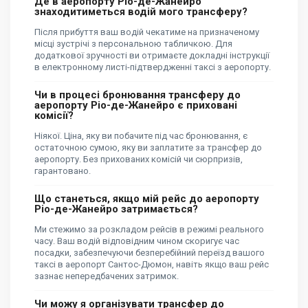
Де в аеропорту Ріо-де-Жанейро
знаходитиметься водій мого трансферу?
Після прибуття ваш водій чекатиме на призначеному
місці зустрічі з персональною табличкою. Для
додаткової зручності ви отримаєте докладні інструкції
в електронному листі-підтвердженні таксі з аеропорту.
Чи в процесі бронювання трансферу до
аеропорту Ріо-де-Жанейро є приховані
комісії?
Ніякої. Ціна, яку ви побачите під час бронювання, є
остаточною сумою, яку ви заплатите за трансфер до
аеропорту. Без прихованих комісій чи сюрпризів,
гарантовано.
Що станеться, якщо мій рейс до аеропорту
Ріо-де-Жанейро затримається?
Ми стежимо за розкладом рейсів в режимі реального
часу. Ваш водій відповідним чином скоригує час
посадки, забезпечуючи безперебійний переїзд вашого
таксі в аеропорт Сантос-Дюмон, навіть якщо ваш рейс
зазнає непередбачених затримок.
Чи можу я організувати трансфер до