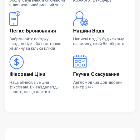
обслуговування, включаючи
Кожного Трансферу
індивідуальний іменний знак.
Легке Бронювання
Надійні Водії
Забронюйте поїздку
Навчені водії у будь-якому
заздалегідь або в останню
напрямку, який Ви оберете.
хвилину за кілька кліків.
Фіксовані Ціни
Гнучке Скасування
Наші all-inclusive ціни
Англомовний довідковий
фіксовані. Ви заздалегідь
центр 24/7.
знаєте, за що платите.