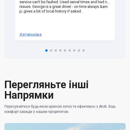
service can't be faulted. Used serval times and had no
UK
issues. George is a great driver - on time always &am
em
p; gives a bit of local history if asked.
be
ra
t 
we
be
he
Детальніше
Д
om
n 
re
Перегляньте інші
Напрямки
Пересувайтеся будь-якою країною легко та ефективно з AtoB. Ваш
комфорт завжди є нашим пріоритетом.