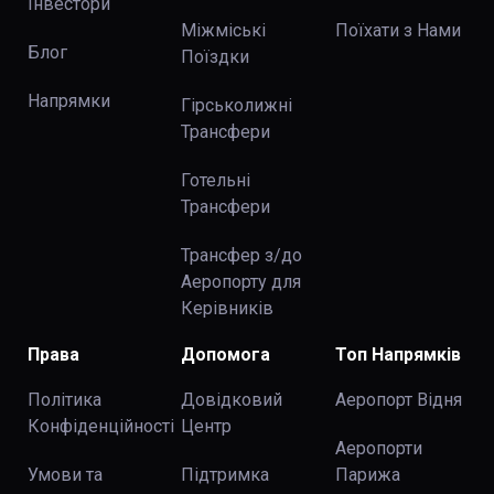
Інвестори
Міжміські
Поїхати з Нами
Блог
Поїздки
Напрямки
Гірськолижні
Трансфери
Готельні
Трансфери
Трансфер з/до
Аеропорту для
Керівників
Права
Допомога
Топ Напрямків
Політика
Довідковий
Аеропорт Відня
Конфіденційності
Центр
Аеропорти
Умови та
Підтримка
Парижа