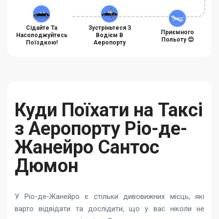
Сідайте Та
Зустріньтеся З
Приємного
Насолоджуйтесь
Водієм В
Польоту 😊
Поїздкою!
Аеропорту
Куди Поїхати на Таксі
з Аеропорту Ріо-де-
Жанейро Сантос
Дюмон
У Ріо-де-Жанейро є стільки дивовижних місць, які
варто відвідати та дослідити, що у вас ніколи не