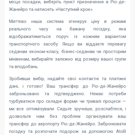
місце посадки, виберіть пункт призначення в Ріо-де-
Жанейро та натисніть «Наступний крок».
Миттєво наша система згенерує ціну в режимі
реального часу на бажану поїздку, яка
відображатиметься поруч із кожним варіантом
транспортного засобу. Якщо ви віддаєте перевагу
седанам економ-класу, бізнес-седанам чи просторим
мінівенам, вибирайте залежно від розміру вашої групи
та вподобань.
Зробивши вибір, надайте свої контактні та платіжні
дані, і готово! Ваш трансфер до Ріо-де-Жанейро
заброньовано та підтверджено. Немає потреби
турбуватися про складні форми чи тривалі процеси —
ми все оптимізували. Сядьте зручніше, розслабтеся, і
дозвольте нам без проблем організувати ваш
трансфер до аеропорту Ріо-де-Жанейро. Забронювати
поїздку та розпочати подорож за допомогою AtoB