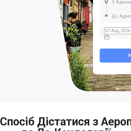
посіб Дістатися з Аеро