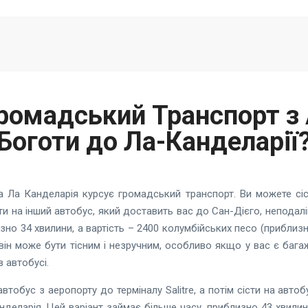
Громадський Транспорт з
Боготи до Ла-Канделарії
а Ла Канделарія курсує громадський транспорт. Ви можете сі
істи на інший автобус, який доставить вас до Сан-Дієго, неподал
зно 34 хвилини, а вартість – 2400 колумбійських песо (приблиз
він може бути тісним і незручним, особливо якщо у вас є багаж
в автобусі.
втобус з аеропорту до терміналу Salitre, а потім сісти на автобу
деларія. Цей варіант займає більше часу, приблизно 43 хвилини