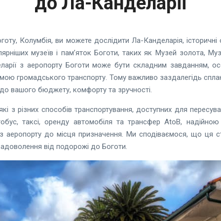
до Ла-Канделарії
готу, Колумбія, ви можете дослідити Ла-Канделарія, історичні 
рніших музеїв і пам’яток Боготи, таких як Музей золота, Му
ларії з аеропорту Боготи може бути складним завданням, о
емою громадського транспорту. Тому важливо заздалегідь сплану
 до вашого бюджету, комфорту та зручності.
еякі з різних способів транспортування, доступних для пересув
обус, таксі, оренду автомобіля та трансфер AtoB, надійно
 з аеропорту до місця призначення. Ми сподіваємося, що ця 
задоволення від подорожі до Боготи.