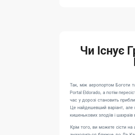
Чи Існує 
Так, між аеропортом Боготи т
Portal Eldorado, а потім перес
час у дорозі становить прибли
Це найдешевший варіант, але 
кишенькових злодіїв і шахраїв 
Крім того, ви можете сісти на а
знаходиться ближче до Ла Кан