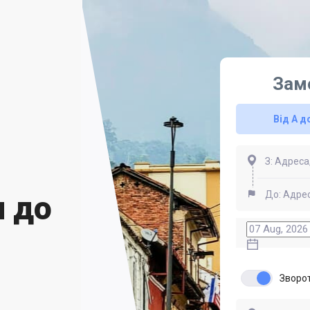
Зам
Від А д
и до
Зворо