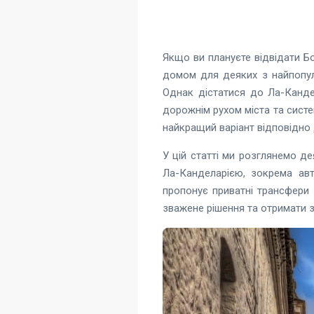
Якщо ви плануєте відвідати Бо
домом для деяких з найпопуля
Однак дістатися до Ла-Канде
дорожнім рухом міста та сист
найкращий варіант відповідно
У цій статті ми розглянемо д
Ла-Канделарією, зокрема авт
пропонує приватні трансфери
зважене рішення та отримати 