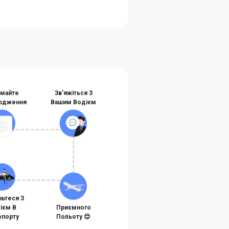
майте
Зв'яжіться З
рдження
Вашим Водієм
ньтеся З
ієм В
Приємного
порту
Польоту 😊