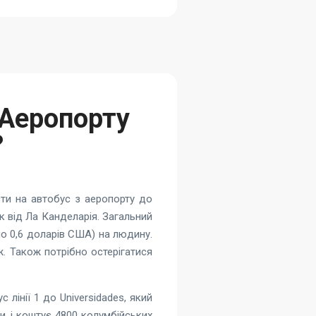
 Аеропорту
?
сти на автобус з аеропорту до
ік від Ла Канделарія. Загальний
но 0,6 доларів США) на людину.
. Також потрібно остерігатися
с лінії 1 до Universidades, який
, і коштує 4800 колумбійських