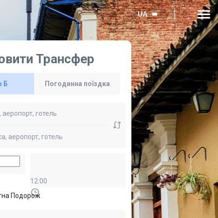
UA
овити Трансфер
о Б
Погодинна поїздка
12:00
тна Подорож