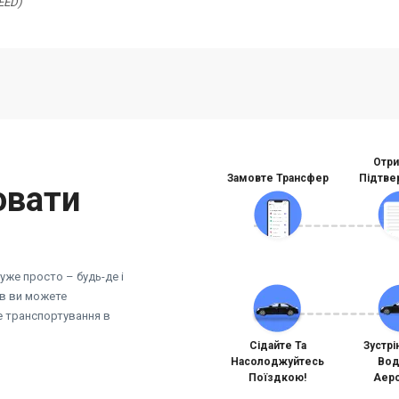
DEED)
Отри
Замовте Трансфер
Підтве
ювати
же просто – будь-де і
ів ви можете
не транспортування в
Сідайте Та
Зустрі
Насолоджуйтесь
Вод
Поїздкою!
Аеро