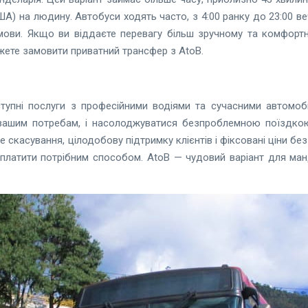
А) на людину. Автобуси ходять часто, з 4:00 ранку до 23:00 в
умови. Якщо ви віддаєте перевагу більш зручному та комфорт
жете замовити приватний трансфер з AtoB.
ступні послуги з професійними водіями та сучасними автомоб
 вашим потребам, і насолоджуватися безпроблемною поїздко
скасування, цілодобову підтримку клієнтів і фіксовані ціни без
платити потрібним способом. AtoB — чудовий варіант для мандрі