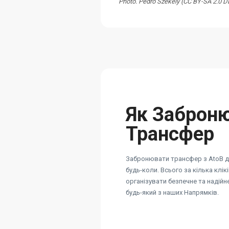
Photo. Pedro Szekely (CC BY-SA 2.0 
Як Заброн
Трансфер
Забронювати трансфер з AtoB ду
будь-коли. Всього за кілька клік
організувати безпечне та надій
будь-який з наших Напрямків.