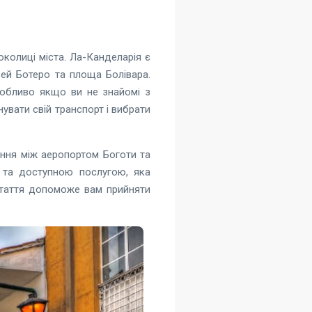
околиці міста. Ла-Канделарія є
зей Ботеро та площа Болівара.
собливо якщо ви не знайомі з
вати свій транспорт і вибрати
ання між аеропортом Боготи та
ю та доступною послугою, яка
стаття допоможе вам прийняти