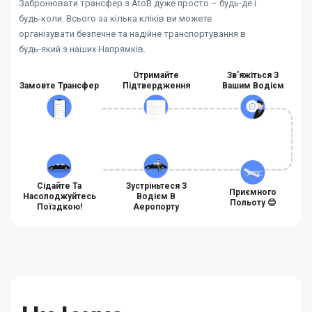
Забронювати трансфер з AtoB дуже просто – будь-де і
будь-коли. Всього за кілька кліків ви можете
організувати безпечне та надійне транспортування в
будь-який з наших Напрямків.
Отримайте
Зв'яжіться З
Замовте Трансфер
Підтвердження
Вашим Водієм
Сідайте Та
Зустріньтеся З
Приємного
Насолоджуйтесь
Водієм В
Польоту 😊
Поїздкою!
Аеропорту