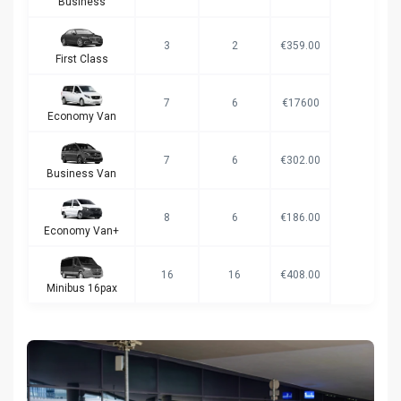
Business
3
2
€359.00
First Class
7
6
€17600
Economy Van
7
6
€302.00
Business Van
8
6
€186.00
Economy Van+
16
16
€408.00
Minibus 16pax