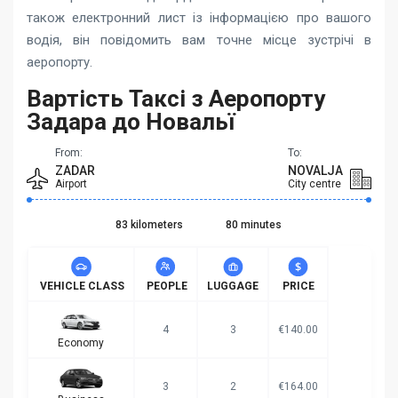
також електронний лист із інформацією про вашого
водія, він повідомить вам точне місце зустрічі в
аеропорту.
Вартість Таксі з Аеропорту
Задара до Новальї
From:
To:
ZADAR
NOVALJA
Airport
City centre
83 kilometers
80 minutes
VEHICLE CLASS
PEOPLE
LUGGAGE
PRICE
4
3
€140.00
Economy
3
2
€164.00