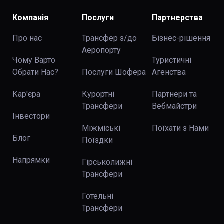
Компанія
Послуги
Партнерства
Про нас
Трансфер з/до
Бізнес-рішення
Аеропорту
Чому Варто
Туристичні
Обрати Нас?
Послуги Шофера
Агенства
Кар'єра
Курортні
Партнери та
Трансфери
Вебмайстри
Інвестори
Міжміські
Поїхати з Нами
Блог
Поїздки
Напрямки
Гірськолижні
Трансфери
Готельні
Трансфери