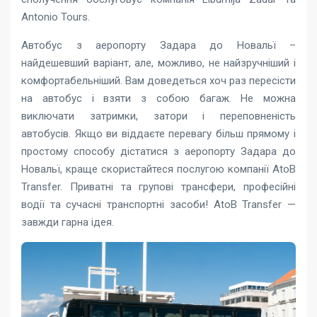
Antonio Tours.
Автобус з аеропорту Задара до Новальї –
найдешевший варіант, але, можливо, не найзручніший і
комфортабельніший. Вам доведеться хоч раз пересісти
на автобус і взяти з собою багаж. Не можна
виключати затримки, затори і переповненість
автобусів. Якщо ви віддаєте перевагу більш прямому і
простому способу дістатися з аеропорту Задара до
Новальї, краще скористайтеся послугою компанії AtoB
Transfer. Приватні та групові трансфери, професійні
водії та сучасні транспортні засоби! AtoB Transfer —
завжди гарна ідея.