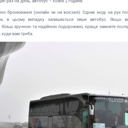
ин раз на день, автобус – кожні 2 години.
ібно бронювання (онлайн чи на вокзалі). Однак іноді на рух п
ти, в цьому випадку залишається лише автобус. Якщо ви
я більш зручною та надійною подорожжю, краще замовте послу
 куди вам треба.