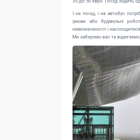
35 до 50 євро. Поїзд ходить од
І на поїзд, і на автобус потр
умови або будівельні робо
невизначеності і насолодитис
Ми заберемо вас та відвеземо,