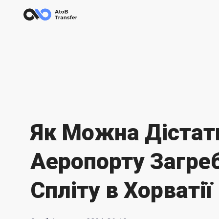
Як Можна Дістат
Аеропорту Загре
Спліту в Хорватії