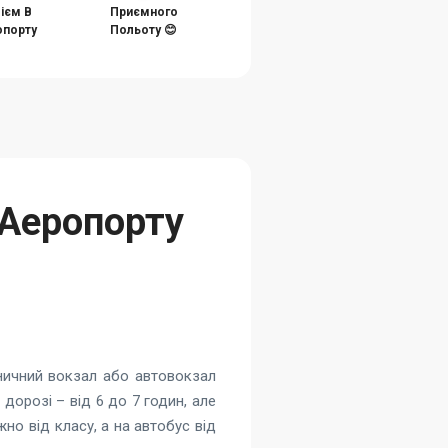
ієм В
Приємного
порту
Польоту 😊
 Аеропорту
зничний вокзал або автовокзал
 дорозі – від 6 до 7 годин, але
но від класу, а на автобус від