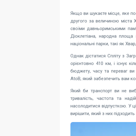
Якщо ви шукаєте місце, яке по
другого за величиною міста Х
своїми давньоримськими пам’
Діоклетіана, народна площа 
національні парки, такі як Хвар,
Однак дістатися Спліту з Загр
орієнтовно 410 км, і існує к
бюджету, часу та переваг ви
AtoB, який забезпечить вам ко
Який би транспорт ви не вибр
тривалість, частота та над
насолодитися відпусткою. У ц
вирішити, який з них підходит