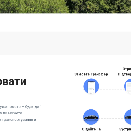
Отри
Замовте Трансфер
Підтве
ювати
же просто – будь-де і
ів ви можете
не транспортування в
Сідайте Та
Зустрі