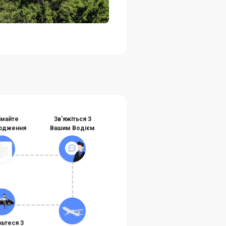
майте
Зв'яжіться З
рдження
Вашим Водієм
ньтеся З