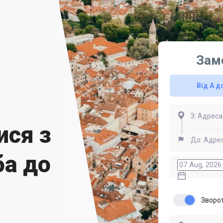
Зам
Від А д
ися з
ба до
Зворо