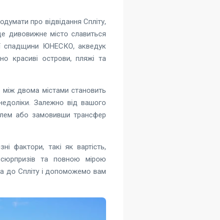
одумати про відвідання Спліту,
 це дивовижне місто славиться
ьої спадщини ЮНЕСКО, акведук
но красиві острови, пляжі та
нь між двома містами становить
 недоліки. Залежно від вашого
білем або замовивши трансфер
ні фактори, такі як вартість,
х сюрпризів та повною мірою
ба до Спліту і допоможемо вам