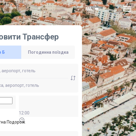
UA
овити Трансфер
о Б
Погодинна поїздка
12:00
тна Подорож