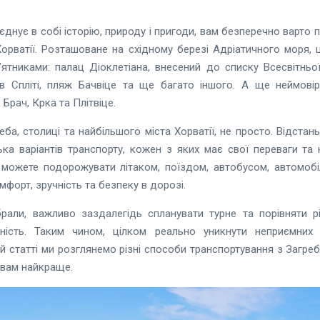
єднує в собі історію, природу і пригоди, вам безперечно варто п
орватії. Розташоване на східному березі Адріатичного моря,
ятниками: палац Діоклетіана, внесений до списку Всесвітн
в Спліті, пляж Бачвіце та ще багато іншого. А ще неймовір
 Брач, Крка та Плітвіце.
еба, столиці та найбільшого міста Хорватії, не просто. Відста
ілька варіантів транспорту, кожен з яких має свої переваги та
 можете подорожувати літаком, поїздом, автобусом, автомо
мфорт, зручність та безпеку в дорозі.
али, важливо заздалегідь спланувати турне та порівняти різ
ійність. Таким чином, цілком реально уникнути неприємни
ій статті ми розглянемо різні способи транспортування з Загре
ь вам найкраще.