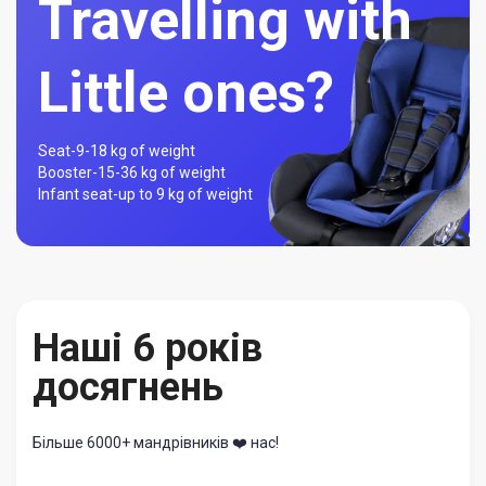
Travelling with
Little ones?
Seat-
9-18 kg of weight
Booster-
15-36 kg of weight
Infant seat-
up to 9 kg of weight
Наші 6 років
досягнень
Більше 6000+ мандрівників ❤️ нас!