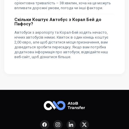
орієнтовна тривалість – 38 хвилин, хоча на це можуть
впливати дорожні умови, погода чи інші фактори.
Скільки Коштує Автобус з Корал Бей до
Пафосу?
Автобуси з аеропорту та Корал-Бей ходять нечасто,
нічних автобусів немає. Квиток в один кінець коштує
2,00 євро, але щоб дістатися місця призначення, вам
доведеться зробити пересадку. Якщо вам потрібна
додаткова інформація про автобуси, відвідайте наш
веб-сайт, щоб дізнатися більше.