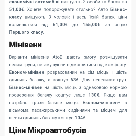
економічні автомобілі
вміщують 3 особи та багаж за
51,00€
. Хочете подорожувати стильно? Авто
Бізнес-
класу
вміщують 3 чоловік і весь їхній багаж, ціни
коливаються від
61,00€
до
155,00€
за опцію
Першого класу
.
Мінівени
Варіанти мінівенів AtoB дають змогу розміщувати
великі групи, не змушуючи відмовлятися від комфорту.
Економ-мінівен
розрахований на сім місць і шість
одиниць багажу, а коштує
63€
. Для невеликих груп:
Бізнес-мінівен
на шість місць з однаковою нормою
провезення багажу коштує лише
130€
. Якщо вам
потрібно трохи більше місця,
Економ-мінівен+
з
вісьмома пасажирськими сидіннями та місцем для
шести одиниць багажу коштує
104€
.
Ціни Мікроавтобусів