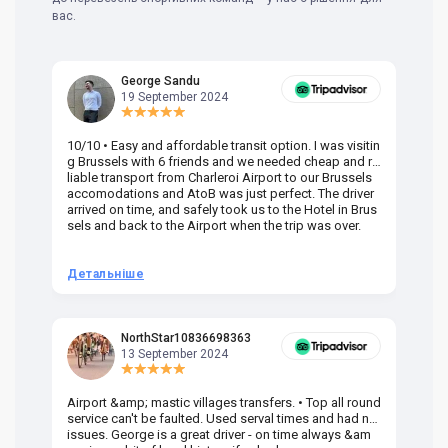
вас.
George Sandu
19 September 2024
10/10 • Easy and affordable transit option. I was visitin
Am
g Brussels with 6 friends and we needed cheap and re
va
liable transport from Charleroi Airport to our Brussels
wa
accomodations and AtoB was just perfect. The driver
or
arrived on time, and safely took us to the Hotel in Brus
dr
sels and back to the Airport when the trip was over.
Детальніше
Д
NorthStar10836698363
13 September 2024
Airport &amp; mastic villages transfers. • Top all round
Pr
service can't be faulted. Used serval times and had no
UK
issues. George is a great driver - on time always &am
em