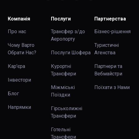
Компанія
Послуги
Партнерства
Про нас
Трансфер з/до
Бізнес-рішення
Аеропорту
Чому Варто
Туристичні
Обрати Нас?
Послуги Шофера
Агенства
Кар'єра
Курортні
Партнери та
Трансфери
Вебмайстри
Інвестори
Міжміські
Поїхати з Нами
Блог
Поїздки
Напрямки
Гірськолижні
Трансфери
Готельні
Трансфери