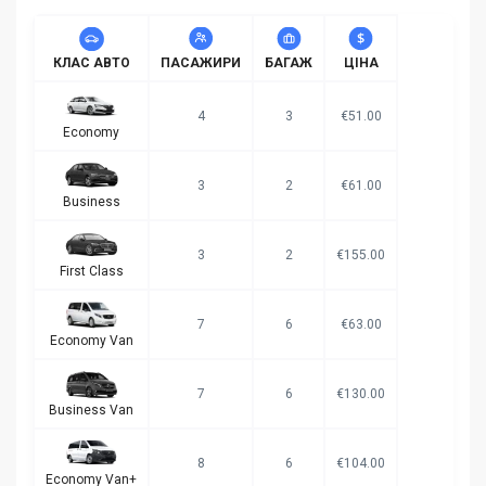
КЛАС АВТО
ПАСАЖИРИ
БАГАЖ
ЦІНА
4
3
€51.00
Economy
3
2
€61.00
Business
3
2
€155.00
First Class
7
6
€63.00
Economy Van
7
6
€130.00
Business Van
8
6
€104.00
Economy Van+