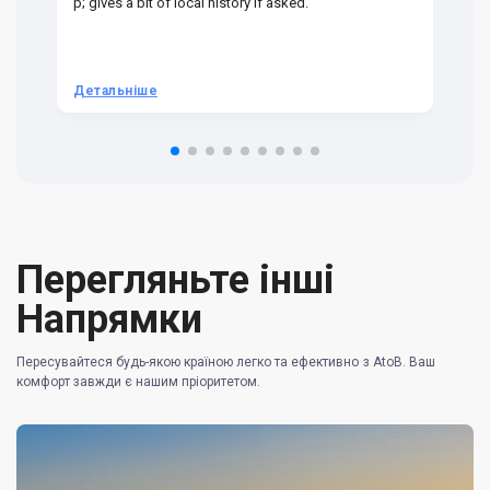
p; gives a bit of local history if asked.
be
ra
t 
we
be
he
Детальніше
Д
om
n 
re
Перегляньте інші
Напрямки
Пересувайтеся будь-якою країною легко та ефективно з AtoB. Ваш
комфорт завжди є нашим пріоритетом.