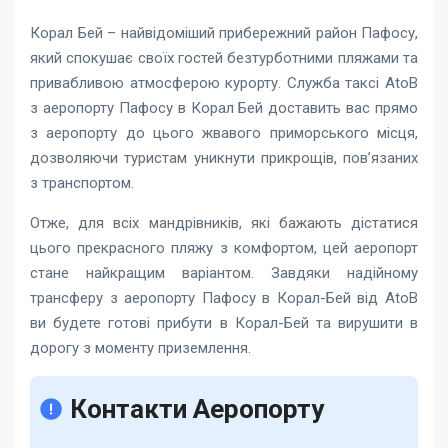
Корал Бей – найвідоміший прибережний район Пафосу,
який спокушає своїх гостей безтурботними пляжами та
привабливою атмосферою курорту. Служба
таксі AtoB
з аеропорту Пафосу в Корал Бей
доставить вас прямо
з аеропорту до цього жвавого приморського місця,
дозволяючи туристам уникнути прикрощів, пов’язаних
з транспортом.
Отже, для всіх мандрівників, які бажають дістатися
цього прекрасного пляжу з комфортом, цей аеропорт
стане найкращим варіантом. Завдяки надійному
трансферу з аеропорту Пафосу в Корал-Бей від AtoB
ви будете готові прибути в Корал-Бей та вирушити в
дорогу з моменту приземлення.
Контакти Аеропорту