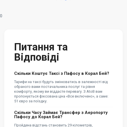
0
Питання та
Відповіді
Скільки Коштує Таксі з Пафосу в Корал Бей?
Тарифи на таксі будуть змінюватись в залежності від
обраного вами постачальника послуг та рівня
комфорту, якому ви віддасте перевагу. З AtoB вам
пропонується фіксована ціна «Все включено», а саме:
51 євро за поїздку.
Скільки Часу Займає Трансфер з Аеропорту
Пафосу до Корал Бей?
Пройдена відстань становить 29 кілометрів,