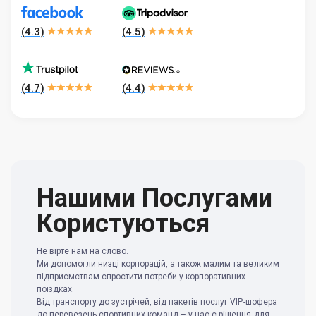
(
4.3
)
(
4.5
)
(
4.7
)
(
4.4
)
Нашими Послугами
Користуються
Не вірте нам на слово.
Ми допомогли низці корпорацій, а також малим та великим
підприємствам спростити потреби у корпоративних
поїздках.
Від транспорту до зустрічей, від пакетів послуг VIP-шофера
до перевезень спортивних команд – у нас є рішення для