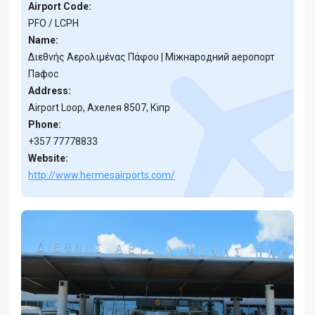
Airport Code:
PFO / LCPH
Name:
Διεθνής Αερολιμένας Πάφου | Міжнародний аеропорт
Пафос
Address:
Airport Loop, Ахелея 8507, Кіпр
Phone:
+357 77778833
Website:
http://www.hermesairports.com/