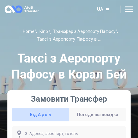
UA
Home
Кіпр
Трансфер з Аеропорту Пафосу
Таксі з Аеропорту Пафосу в Корал Бей
Таксі з Аеропорту
Пафосу в Корал Бей
Замовити Трансфер
Від А до Б
Погодинна поїздка