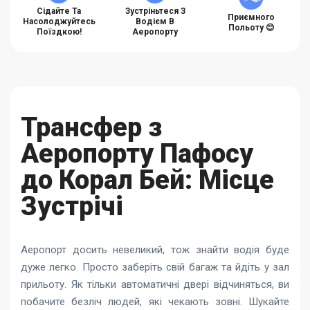
Сідайте Та
Зустріньтеся З
Приємного
Насолоджуйтесь
Водієм В
Польоту 😊
Поїздкою!
Аеропорту
Трансфер з
Аеропорту Пафосу
до Корал Бей: Місце
Зустрічі
Аеропорт досить невеликий, тож знайти водія буде
дуже легко. Просто заберіть свій багаж та йдіть у зал
прильоту. Як тільки автоматичні двері відчиняться, ви
побачите безліч людей, які чекають зовні. Шукайте