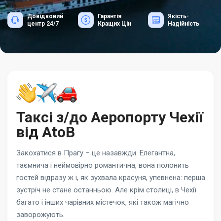
Довідковий
Гарантія
Якість-
центр 24/7
Кращих Цін
Надійність
Таксі з/до Аеропорту Чехії
від AtoB
Закохатися в Прагу – це назавжди. Елегантна,
таємнича і неймовірно романтична, вона полонить
гостей відразу ж і, як зухвала красуня, упевнена: перша
зустріч не стане останньою. Але крім столиці, в Чехії
багато і інших чарівних містечок, які також магічно
заворожують.