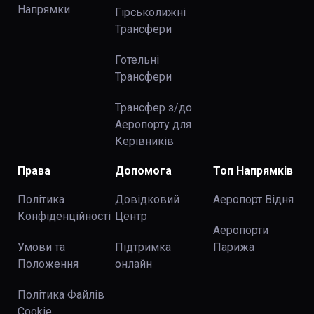
Напрямки
Гірськолижні
Трансфери
Готельні
Трансфери
Трансфер з/до
Аеропорту для
Керівників
Права
Допомога
Топ Напрямків
Політика
Довідковий
Аеропорт Відня
Конфіденційності
Центр
Аеропорти
Умови та
Підтримка
Парижа
Положення
онлайн
Політика Файлів
Cookie