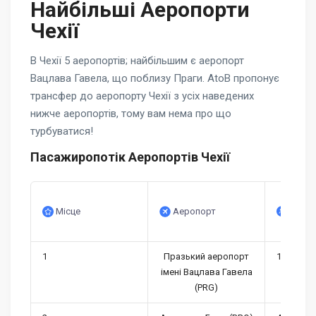
Найбільші Аеропорти
Чехії
В Чехії 5 аеропортів; найбільшим є аеропорт
Вацлава Гавела, що поблизу Праги. AtoB пропонує
трансфер до аеропорту Чехії з усіх наведених
нижче аеропортів, тому вам нема про що
турбуватися!
Пасажиропотік Аеропортів Чехії
Кількі
Місце
Аеропорт
пасаж
1
Празький аеропорт
11,149,92
імені Вацлава Гавела
(PRG)