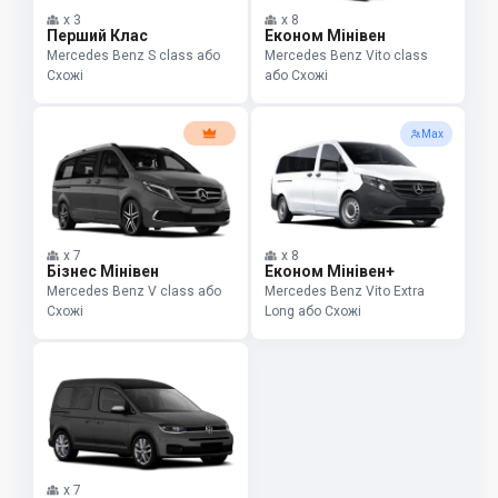
x
3
x
8
Перший Клас
Економ Мінівен
Mercedes Benz S class або
Mercedes Benz Vito class
Схожі
або Схожі
Max
x
7
x
8
Бізнес Мінівен
Економ Мінівен+
Mercedes Benz V class або
Mercedes Benz Vito Extra
Схожі
Long або Схожі
x
7