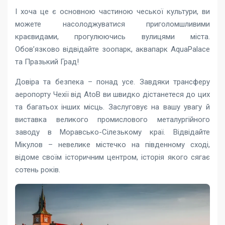
І хоча це є основною частиною чеської культури, ви
можете насолоджуватися приголомшливими
краєвидами, прогулюючись вулицями міста.
Обов’язково відвідайте зоопарк, аквапарк AquaPalace
та Празький Град!
Довіра та безпека – понад усе. Завдяки трансферу
аеропорту Чехії від AtoB ви швидко дістанетеся до цих
та багатьох інших місць. Заслуговує на вашу увагу й
виставка великого промислового металургійного
заводу в Моравсько-Сілезькому краї. Відвідайте
Мікулов – невелике містечко на південному сході,
відоме своїм історичним центром, історія якого сягає
сотень років.