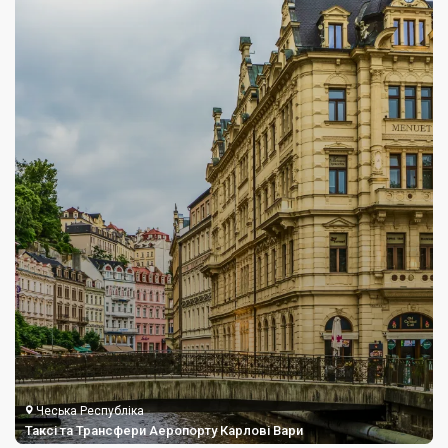
Чеська Республіка
Таксі та Трансфери Аеропорту Карлові Вари