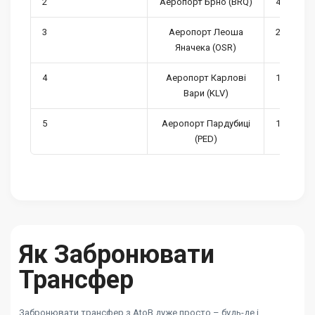
2
Аеропорт Брно (BRQ)
489,134
3
Аеропорт Леоша
297,691
Яначека (OSR)
4
Аеропорт Карлові
171,192
Вари (KLV)
5
Аеропорт Пардубиці
150,056
(PED)
Як Забронювати
Трансфер
Забронювати трансфер з AtoB дуже просто – будь-де і