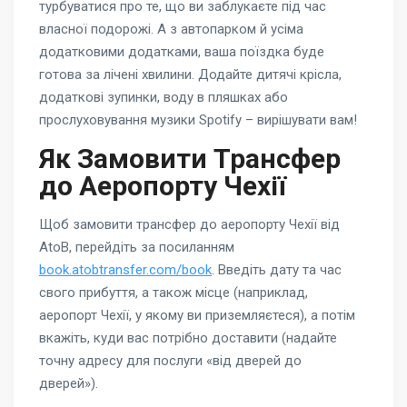
турбуватися про те, що ви заблукаєте під час
власної подорожі. А з автопарком й усіма
додатковими додатками, ваша поїздка буде
готова за лічені хвилини. Додайте дитячі крісла,
додаткові зупинки, воду в пляшках або
прослуховування музики Spotify – вирішувати вам!
Як Замовити Трансфер
до Аеропорту Чехії
Щоб замовити трансфер до аеропорту Чехії від
AtoB, перейдіть за посиланням
book.atobtransfer.com/book
. Введіть дату та час
свого прибуття, а також місце (наприклад,
аеропорт Чехії, у якому ви приземляєтеся), а потім
вкажіть, куди вас потрібно доставити (надайте
точну адресу для послуги «від дверей до
дверей»).