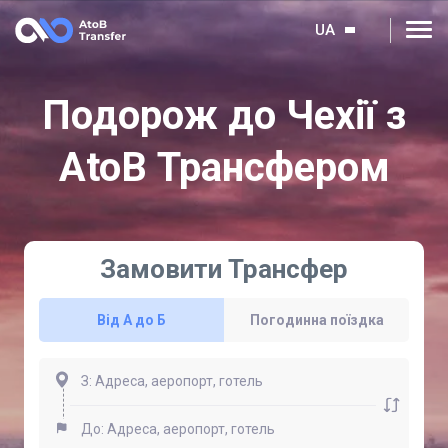
UA
Подорож до Чехії з
AtoB Трансфером
Замовити Трансфер
Від А до Б
Погодинна поїздка