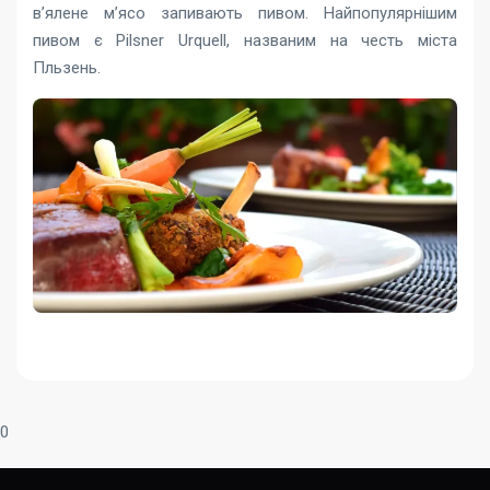
в’ялене м’ясо запивають пивом. Найпопулярнішим
пивом є Pilsner Urquell, названим на честь міста
Пльзень.
0