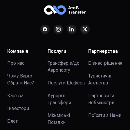
Компанія
Послуги
Партнерства
Про нас
Трансфер з/до
Бізнес-рішення
Аеропорту
Чому Варто
Туристичні
Обрати Нас?
Послуги Шофера
Агенства
Кар'єра
Курортні
Партнери та
Трансфери
Вебмайстри
Інвестори
Міжміські
Поїхати з Нами
Блог
Поїздки