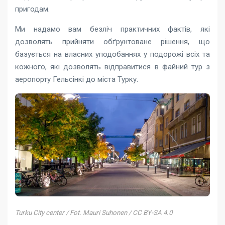
пригодам.
Ми надамо вам безліч практичних фактів, які
дозволять прийняти обґрунтоване рішення, що
базується на власних уподобаннях у подорожі всіх та
кожного, які дозволять відправитися в файний тур з
аеропорту Гельсінкі до міста Турку.
Turku City center / Fot. Mauri Suhonen / CC BY-SA 4.0