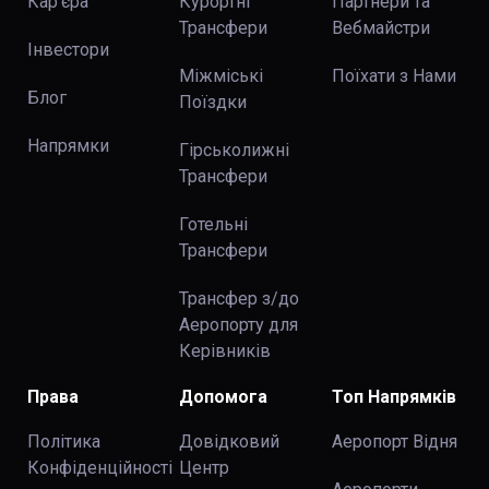
Кар'єра
Курортні
Партнери та
Трансфери
Вебмайстри
Інвестори
Міжміські
Поїхати з Нами
Блог
Поїздки
Напрямки
Гірськолижні
Трансфери
Готельні
Трансфери
Трансфер з/до
Аеропорту для
Керівників
Права
Допомога
Топ Напрямків
Політика
Довідковий
Аеропорт Відня
Конфіденційності
Центр