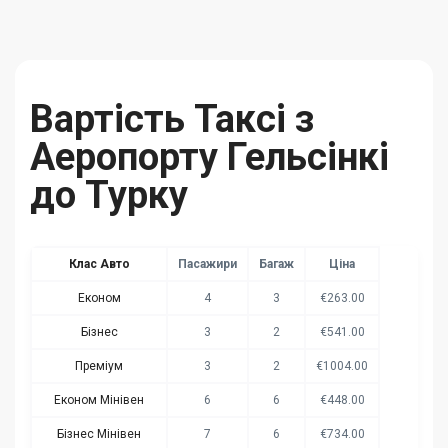
Вартість Таксі з
Аеропорту Гельсінкі
до Турку
Клас Авто
Пасажири
Багаж
Ціна
Економ
4
3
€263.00
Бізнес
3
2
€541.00
Преміум
3
2
€1004.00
Економ Мінівен
6
6
€448.00
Бізнес Мінівен
7
6
€734.00