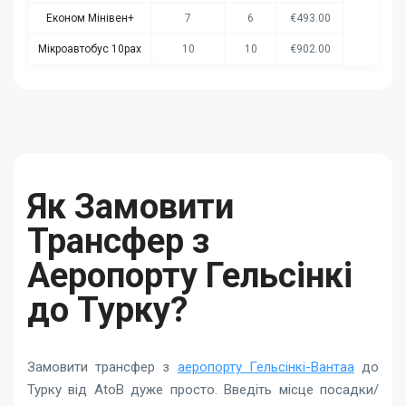
Економ Мінівен+
7
6
€493.00
Мікроавтобус 10pax
10
10
€902.00
Як Замовити
Трансфер з
Аеропорту Гельсінкі
до Турку?
Замовити трансфер з
аеропорту Гельсінкі-Вантаа
до
Турку від AtoB дуже просто. Введіть місце посадки/