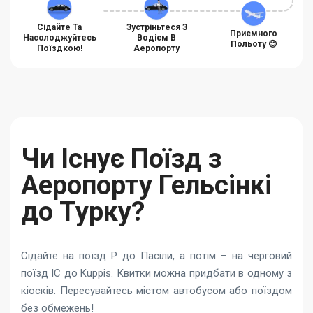
Сідайте Та
Зустріньтеся З
Приємного
Насолоджуйтесь
Водієм В
Польоту 😊
Поїздкою!
Аеропорту
Чи Існує Поїзд з
Аеропорту Гельсінкі
до Турку?
Сідайте на поїзд P до Пасіли, а потім – на черговий
поїзд IC до Kuppis. Квитки можна придбати в одному з
кіосків. Пересувайтесь містом автобусом або поїздом
без обмежень!