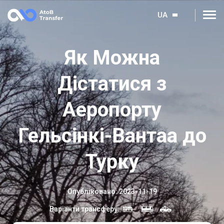
UA
Як Можна
Дістатися з
Аеропорту
Гельсінкі-Вантаа до
Турку
Опубліковано
:
2023-11-19
Варіанти трансферу
: