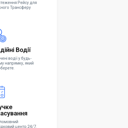
стеження Рейсу для
ного Трансферу
дійні Водії
чені водії у будь-
му напрямку, який
оберете.
учке
асування
ломовний
ідковий центр 24/7.