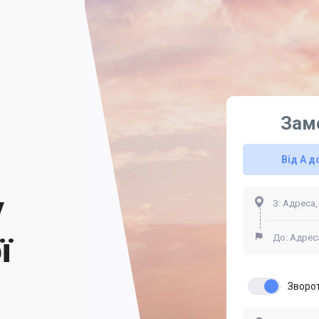
Зам
Від А д
у
ї
Зворо