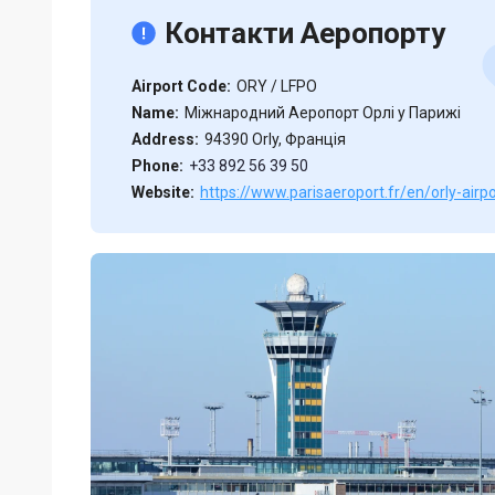
Контакти Аеропорту
Airport Code:
ORY / LFPO
Name:
Міжнародний Аеропорт Орлі у Парижі
Address:
94390 Orly, Франція
Phone:
+33 892 56 39 50
Website:
https://www.parisaeroport.fr/en/orly-airpo