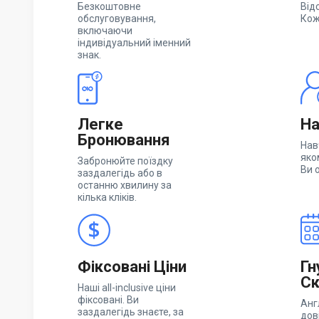
Безкоштовне
Від
обслуговування,
Кож
включаючи
індивідуальний іменний
знак.
Легке
На
Бронювання
Нав
яко
Забронюйте поїздку
Ви 
заздалегідь або в
останню хвилину за
кілька кліків.
Фіксовані Ціни
Гн
Ск
Наші all-inclusive ціни
фіксовані. Ви
Анг
заздалегідь знаєте, за
дов