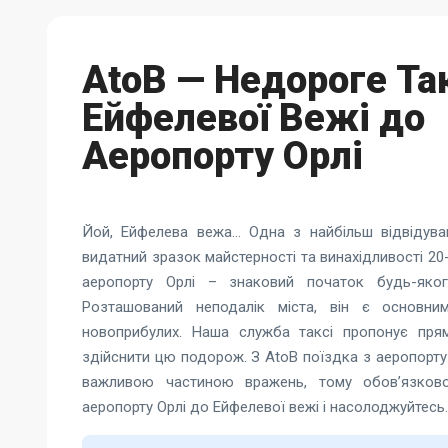
AtoB — Недороге Так
Ейфелевої Вежі до
Аеропорту Орлі
Йой, Ейфелева вежа… Одна з найбільш відвідува
видатний зразок майстерності та винахідливості 20
аеропорту Орлі – знаковий початок будь-яко
Розташований неподалік міста, він є основни
новоприбулих. Наша служба таксі пропонує пря
здійснити цю подорож. З AtoB поїздка з аеропорту 
важливою частиною вражень, тому обов’язко
аеропорту Орлі до Ейфелевої вежі
і насолоджуйтесь.