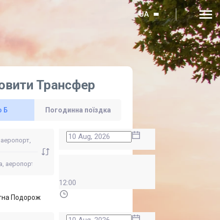
UA
овити Трансфер
о Б
Погодинна поїздка
12:00
тна Подорож