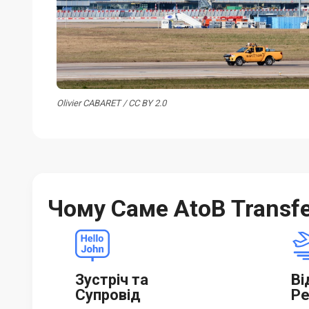
Olivier CABARET / CC BY 2.0
Чому Саме AtoB Transf
Зустріч та
Ві
Супровід
Ре