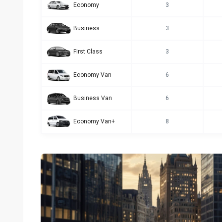
Economy
3
Business
3
First Class
3
Economy Van
6
Business Van
6
Economy Van+
8