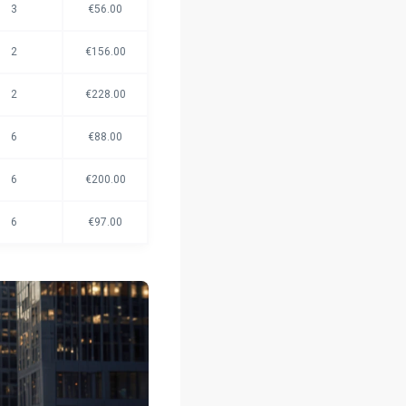
3
€56.00
2
€156.00
2
€228.00
6
€88.00
6
€200.00
6
€97.00