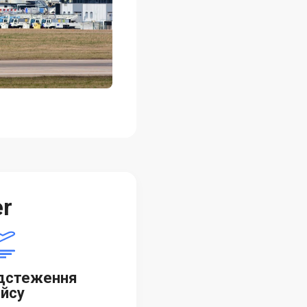
er
дстеження
йсу