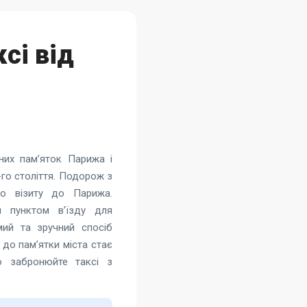
сі від
них пам’яток Парижа і
-го століття. Подорож з
го візиту до Парижа.
м пунктом в’їзду для
мий та зручний спосіб
до пам’ятки міста стає
во забронюйте
таксі з