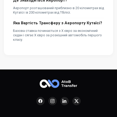
Де Знаходиться Аеропорт?
Аеропорт розташований приблизно в 20 кілометрах від
Кутаїсі і в 200 кілометрах від Тбілісі.
Яка Вартість Трансферу з Аеропорту Кутаїсі?
Базова ставка починається з X євро за економічний
седан і сягає X євро за розкішний автомобіль першого
класу.