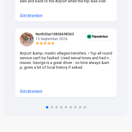
sels and back to the Airport when the trip was over.
Детальніше
Д
NorthStar10836698363
13 September 2024
Airport &amp; mastic villages transfers. • Top all round
Pr
service can't be faulted. Used serval times and had no
UK
issues. George is a great driver - on time always &am
em
p; gives a bit of local history if asked.
be
ra
t 
we
be
he
Детальніше
Д
om
n 
re