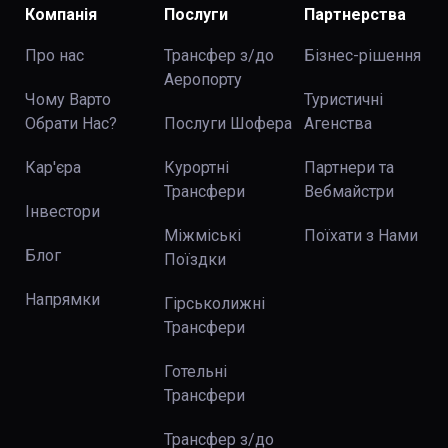
Компанія
Послуги
Партнерства
Про нас
Трансфер з/до
Бізнес-рішення
Аеропорту
Чому Варто
Туристичні
Обрати Нас?
Послуги Шофера
Агенства
Кар'єра
Курортні
Партнери та
Трансфери
Вебмайстри
Інвестори
Міжміські
Поїхати з Нами
Блог
Поїздки
Напрямки
Гірськолижні
Трансфери
Готельні
Трансфери
Трансфер з/до