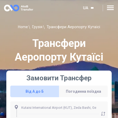
UA
Трансфери Аеропорту Кутаїсі
Home
Грузія
Трансфери
Аеропорту Кутаїсі
Замовити Трансфер
Від А до Б
Погодинна поїздка