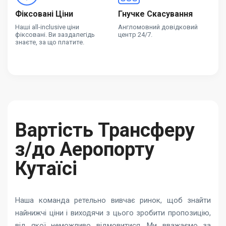
Фіксовані Ціни
Гнучке Скасування
Наші all-inclusive ціни
Англомовний довідковий
фіксовані. Ви заздалегідь
центр 24/7.
знаєте, за що платите.
Вартість Трансферу
з/до Аеропорту
Кутаїсі
Наша команда ретельно вивчає ринок, щоб знайти
найнижчі ціни і виходячи з цього зробити пропозицію,
від якої неможливо відмовитися. Ми вважаємо за