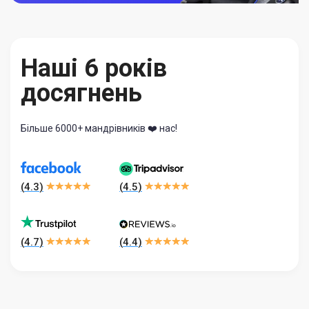
Наші 6 років
досягнень
Більше 6000+ мандрівників ❤️ нас!
(
4.3
)
(
4.5
)
(
4.7
)
(
4.4
)