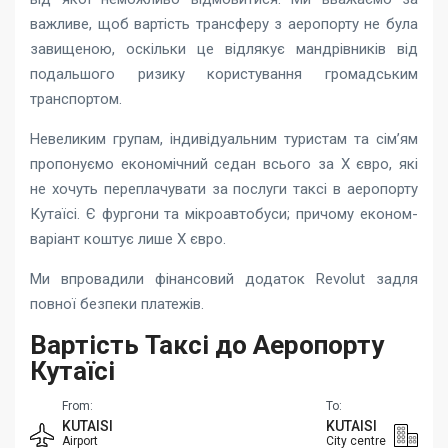
важливе, щоб вартість трансферу з аеропорту не була
завищеною, оскільки це відлякує мандрівників від
подальшого ризику користування громадським
транспортом.
Невеликим групам, індивідуальним туристам та сім’ям
пропонуємо економічний седан всього за X євро, які
не хочуть переплачувати за послуги таксі в аеропорту
Кутаїсі. Є фургони та мікроавтобуси; причому економ-
варіант коштує лише X євро.
Ми впровадили фінансовий додаток Revolut задля
повної безпеки платежів.
Вартість Таксі до Аеропорту
Кутаїсі
From:
To:
KUTAISI
KUTAISI
Airport
City centre