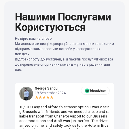
Нашими Послугами
Користуються
Не вірте нам на слово.
Ми допомогли низці корпорацій, а також малим та великим
підприємствам спростити потреби у корпоративних
поїздках.
Від транспорту до зустрічей, від пакетів послуг VIP-шофера
до перевезень спортивних команд – у нас є рішення для
вас.
George Sandu
19 September 2024
10/10 • Easy and affordable transit option. I was visitin
Am
g Brussels with 6 friends and we needed cheap and re
va
liable transport from Charleroi Airport to our Brussels
wa
accomodations and AtoB was just perfect. The driver
or
arrived on time, and safely took us to the Hotel in Brus
dr