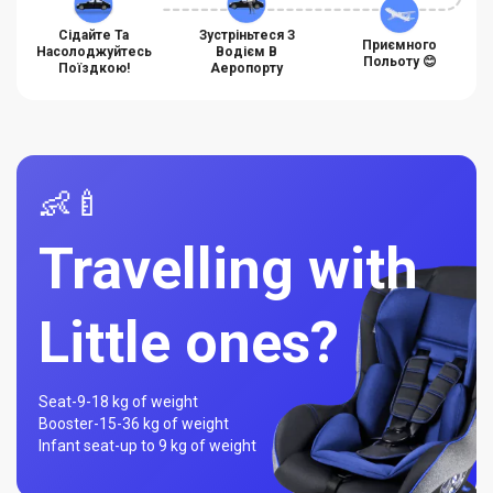
Сідайте Та
Зустріньтеся З
Приємного
Насолоджуйтесь
Водієм В
Польоту 😊
Поїздкою!
Аеропорту
👶🍼
Travelling with
Little ones?
Seat-
9-18 kg of weight
Booster-
15-36 kg of weight
Infant seat-
up to 9 kg of weight