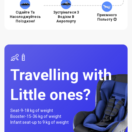
Сідайте Та
Зустріньтеся З
Приємного
Насолоджуйтесь
Водієм В
Польоту 😊
Поїздкою!
Аеропорту
👶🍼
Travelling with
Little ones?
Seat-
9-18 kg of weight
Booster-
15-36 kg of weight
Infant seat-
up to 9 kg of weight