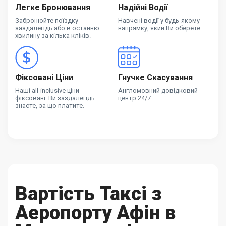
Легке Бронювання
Надійні Водії
Забронюйте поїздку
Навчені водії у будь-якому
заздалегідь або в останню
напрямку, який Ви оберете.
хвилину за кілька кліків.
Фіксовані Ціни
Гнучке Скасування
Наші all-inclusive ціни
Англомовний довідковий
фіксовані. Ви заздалегідь
центр 24/7.
знаєте, за що платите.
Вартість Таксі з
Аеропорту Афін в