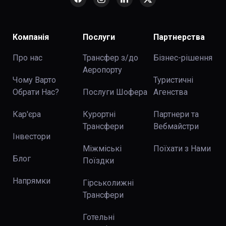
Компанія
Послуги
Партнерства
Про нас
Трансфер з/до
Бізнес-рішення
Аеропорту
Чому Варто
Туристичні
Обрати Нас?
Послуги Шофера
Агенства
Кар'єра
Курортні
Партнери та
Трансфери
Вебмайстри
Інвестори
Міжміські
Поїхати з Нами
Блог
Поїздки
Напрямки
Гірськолижні
Трансфери
Готельні