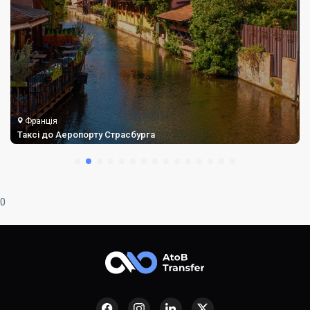
Франція
Ф
Таксі до Аеропорту Страсбурга
Так
0