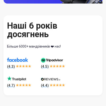
Наші 6 років
досягнень
Більше 6000+ мандрівників ❤️ нас!
(
4.3
)
(
4.5
)
(
4.7
)
(
4.4
)