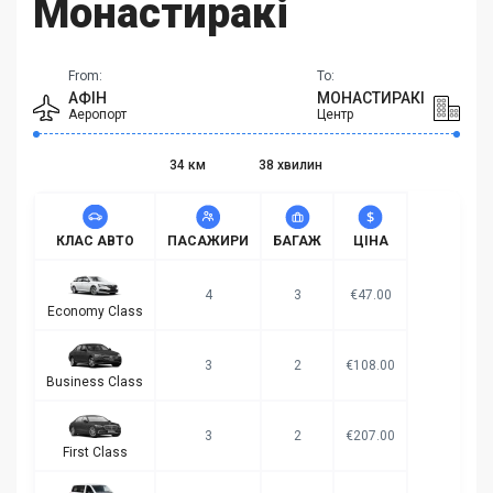
Монастиракі
From:
To:
АФІН
МОНАСТИРАКІ
Аеропорт
Центр
34 км
38 хвилин
КЛАС АВТО
ПАСАЖИРИ
БАГАЖ
ЦІНА
4
3
€47.00
Economy Class
3
2
€108.00
Business Class
3
2
€207.00
First Class