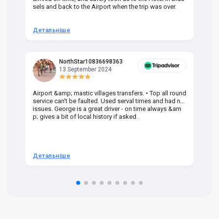
sels and back to the Airport when the trip was over.
Детальніше
Д
NorthStar10836698363
13 September 2024
Airport &amp; mastic villages transfers. • Top all round
Pr
service can't be faulted. Used serval times and had no
UK
issues. George is a great driver - on time always &am
em
p; gives a bit of local history if asked.
be
ra
t 
we
be
he
Детальніше
Д
om
n 
re