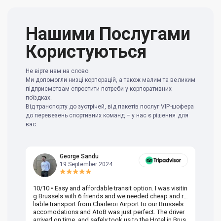
Нашими Послугами
Користуються
Не вірте нам на слово.
Ми допомогли низці корпорацій, а також малим та великим
підприємствам спростити потреби у корпоративних
поїздках.
Від транспорту до зустрічей, від пакетів послуг VIP-шофера
до перевезень спортивних команд – у нас є рішення для
вас.
George Sandu
19 September 2024
10/10 • Easy and affordable transit option. I was visitin
Am
g Brussels with 6 friends and we needed cheap and re
va
liable transport from Charleroi Airport to our Brussels
wa
accomodations and AtoB was just perfect. The driver
or
arrived on time, and safely took us to the Hotel in Brus
dr