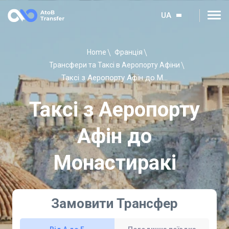
UA
Home
Франція
Трансфери та Таксі в Аеропорту Афіни
Таксі з Аеропорту Афін до Монастиракі
Таксі з Аеропорту
Афін до
Монастиракі
Замовити Трансфер