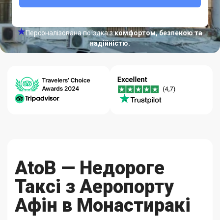
Персоналізована поїздка з
комфортом, безпекою та
надійністю.
Довідковий
Гарантія
Якість-
центр 24/7
Кращих Цін
Надійність
AtoB — Недороге
Таксі з Аеропорту
Афін в Монастиракі