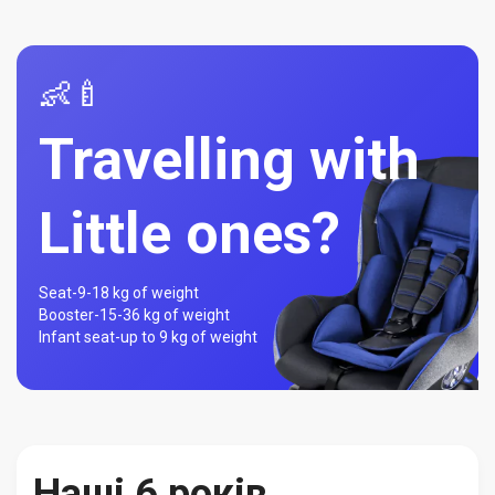
👶🍼
Travelling with
Little ones?
Seat-
9-18 kg of weight
Booster-
15-36 kg of weight
Infant seat-
up to 9 kg of weight
Наші 6 років