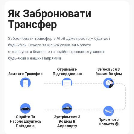
Як Забронювати
Трансфер
Забронювати трансфер з AtoB дуже просто – будь-де і
будь-коли. Всього за кілька кліків ви можете
організувати безпечне та надійне транспортування в
будь-який з наших Напрямків.
Отримайте
Зв'яжіться З
Замовте Трансфер
Підтвердження
Вашим Водієм
Сідайте Та
Зустріньтеся З
Приємного
Насолоджуйтесь
Водієм В
Польоту 😊
Поїздкою!
Аеропорту