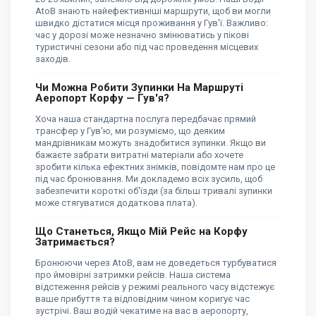
AtoB знають найефективніші маршрути, щоб ви могли
швидко дістатися місця проживання у Гув'ї. Важливо:
час у дорозі може незначно змінюватись у пікові
туристичні сезони або під час проведення місцевих
заходів.
Чи Можна Робити Зупинки На Маршруті
Аеропорт Корфу — Гув'я?
Хоча наша стандартна послуга передбачає прямий
трансфер у Гув'ю, ми розуміємо, що деяким
мандрівникам можуть знадобитися зупинки. Якщо ви
бажаєте забрати витратні матеріали або хочете
зробити кілька ефектних знімків, повідомте нам про це
під час бронювання. Ми докладемо всіх зусиль, щоб
забезпечити короткі об'їзди (за більш тривалі зупинки
може стягуватися додаткова плата).
Що Станеться, Якщо Мій Рейс на Корфу
Затримається?
Бронюючи через AtoB, вам не доведеться турбуватися
про ймовірні затримки рейсів. Наша система
відстеження рейсів у режимі реального часу відстежує
ваше прибуття та відповідним чином коригує час
зустрічі. Ваш водій чекатиме на вас в аеропорту,