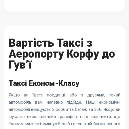
Вартість Таксі з
Аеропорту Корфу до
Гув’ї
Таксі Економ-Класу
Якщо ви їдете поодинці або з друзями, такий
автомобіль вам напевно підійде. Наші економічні
автомобілі вміщують 3 особи та багаж за 36€. Якщо ви
шукаєте ексклюзивний трансфер, слід зазначити, що
Економ-мінівен+ вміщує 8 осіб і весь їхній багаж всього