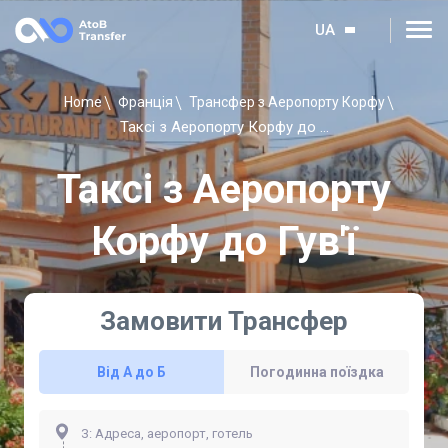
UA
Home
Франція
Трансфер з Аеропорту Корфу
Таксі з Аеропорту Корфу до Гув'ї
Таксі з Аеропорту
Корфу до Гув'ї
Замовити Трансфер
Від А до Б
Погодинна поїздка