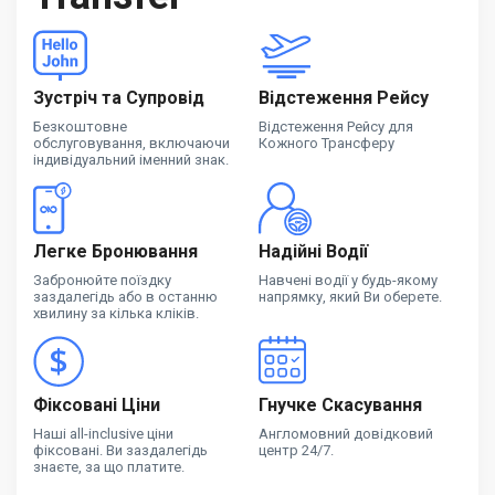
Зустріч та Супровід
Відстеження Рейсу
Безкоштовне
Відстеження Рейсу для
обслуговування, включаючи
Кожного Трансферу
індивідуальний іменний знак.
Легке Бронювання
Надійні Водії
Забронюйте поїздку
Навчені водії у будь-якому
заздалегідь або в останню
напрямку, який Ви оберете.
хвилину за кілька кліків.
Фіксовані Ціни
Гнучке Скасування
Наші all-inclusive ціни
Англомовний довідковий
фіксовані. Ви заздалегідь
центр 24/7.
знаєте, за що платите.