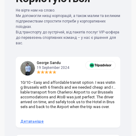
Не вірте нам на слово.
Ми допомогли низці корпорацій, а також малим та великим
підприємствам спростити потреби у корпоративних
поїздках.
Від транспорту до зустрічей, від пакетів послуг VIP-шофера
до перевезень спортивних команд – у нас є рішення для
вас.
George Sandu
19 September 2024
10/10 • Easy and affordable transit option. I was visitin
Am
g Brussels with 6 friends and we needed cheap and re
va
liable transport from Charleroi Airport to our Brussels
wa
accomodations and AtoB was just perfect. The driver
or
arrived on time, and safely took us to the Hotel in Brus
dr
sels and back to the Airport when the trip was over.
Детальніше
Д