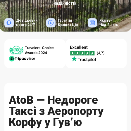
надійністю.
Довідковий
Гарантія
Якість-
центр 24/7
Кращих Цін
Надійність
AtoB — Недороге
Таксі з Аеропорту
Корфу у Гув’ю