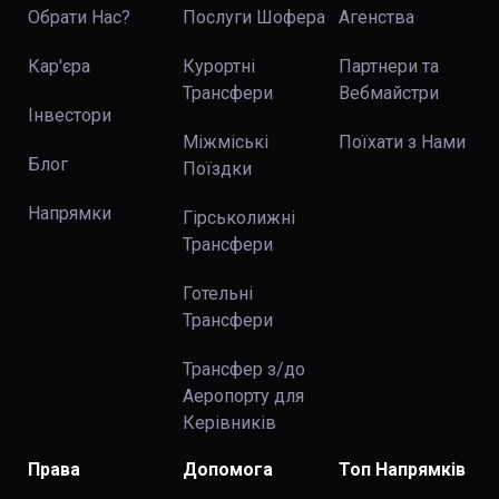
Обрати Нас?
Послуги Шофера
Агенства
Кар'єра
Курортні
Партнери та
Трансфери
Вебмайстри
Інвестори
Міжміські
Поїхати з Нами
Блог
Поїздки
Напрямки
Гірськолижні
Трансфери
Готельні
Трансфери
Трансфер з/до
Аеропорту для
Керівників
Права
Допомога
Топ Напрямків