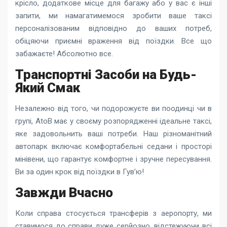
крісло, додаткове місце для багажу або у вас є інші
запити, ми намагатимемося зробити ваше таксі
персоналізованим відповідно до ваших потреб,
обіцяючи приємні враження від поїздки. Все що
забажаєте! Абсолютно все.
Транспортні Засоби на Будь-
Який Смак
Незалежно від того, чи подорожуєте ви поодинці чи в
групі, AtoB має у своєму розпорядженні ідеальне таксі,
яке задовольнить ваші потреби. Наш різноманітний
автопарк включає комфортабельні седани і просторі
мінівени, що гарантує комфортне і зручне пересування.
Ви за один крок від поїздки в Гув’ю!
Завжди Вчасно
Коли справа стосується трансферів з аеропорту, ми
ставимося до справи дуже серйозно, відстежуючи всі