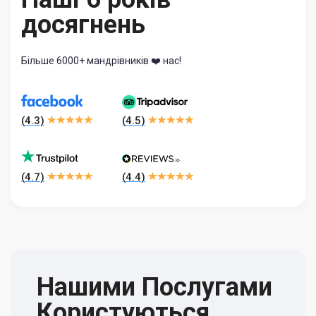
досягнень
Більше 6000+ мандрівників ❤️ нас!
(
4.3
)
(
4.5
)
(
4.7
)
(
4.4
)
Нашими Послугами
Користуються