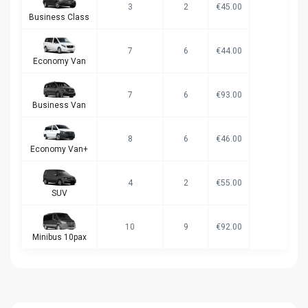
3
2
€45.00
Business Class
7
6
€44.00
Economy Van
7
6
€93.00
Business Van
8
6
€46.00
Economy Van+
4
2
€55.00
SUV
10
9
€92.00
Minibus 10pax