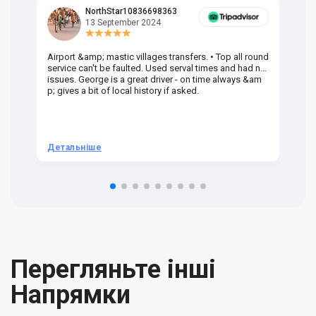
NorthStar10836698363
13 September 2024
Airport &amp; mastic villages transfers. • Top all round
Pr
service can't be faulted. Used serval times and had no
UK
issues. George is a great driver - on time always &am
em
p; gives a bit of local history if asked.
be
ra
t 
we
be
he
Детальніше
Д
om
n 
re
Перегляньте інші
Напрямки