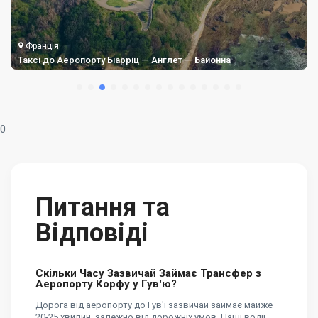
Франція
Таксі до Аеропорту Біарріц — Англет — Байонна
0
Питання та
Відповіді
Скільки Часу Зазвичай Займає Трансфер з
Аеропорту Корфу у Гув'ю?
Дорога від аеропорту до Гув'ї зазвичай займає майже
20-25 хвилин, залежно від дорожніх умов. Наші водії