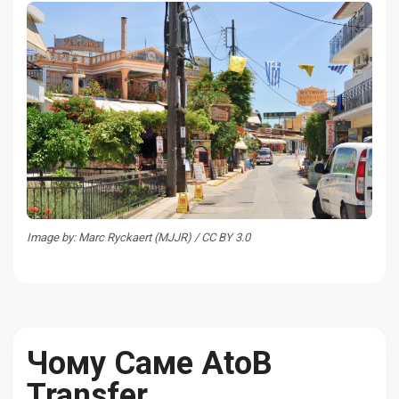
Image by: Marc Ryckaert (MJJR) / CC BY 3.0
Чому Саме AtoB
Transfer