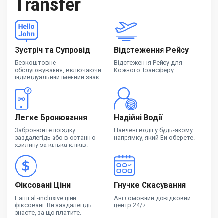
Transfer
Зустріч та Супровід
Відстеження Рейсу
Безкоштовне
Відстеження Рейсу для
обслуговування, включаючи
Кожного Трансферу
індивідуальний іменний знак.
Легке Бронювання
Надійні Водії
Забронюйте поїздку
Навчені водії у будь-якому
заздалегідь або в останню
напрямку, який Ви оберете.
хвилину за кілька кліків.
Фіксовані Ціни
Гнучке Скасування
Наші all-inclusive ціни
Англомовний довідковий
фіксовані. Ви заздалегідь
центр 24/7.
знаєте, за що платите.