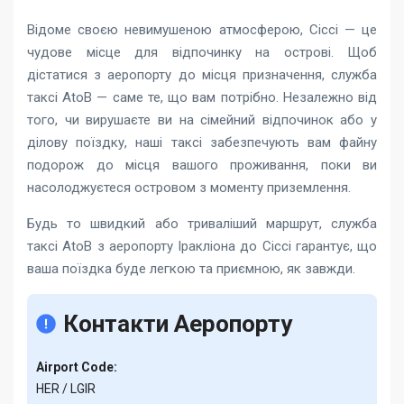
Відоме своєю невимушеною атмосферою, Сіссі — це
чудове місце для відпочинку на острові. Щоб
дістатися з аеропорту до місця призначення, служба
таксі AtoB — саме те, що вам потрібно. Незалежно від
того, чи вирушаєте ви на сімейний відпочинок або у
ділову поїздку, наші таксі забезпечують вам файну
подорож до місця вашого проживання, поки ви
насолоджуєтеся островом з моменту приземлення.
Будь то швидкий або триваліший маршрут, служба
таксі AtoB з аеропорту Іракліона до Сіссі
гарантує, що
ваша поїздка буде легкою та приємною, як завжди.
Контакти Аеропорту
Airport Code:
HER / LGIR