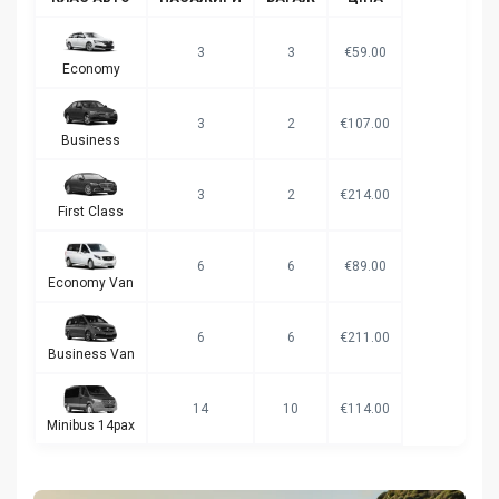
3
3
€59.00
Economy
3
2
€107.00
Business
3
2
€214.00
First Class
6
6
€89.00
Economy Van
6
6
€211.00
Business Van
14
10
€114.00
Minibus 14pax