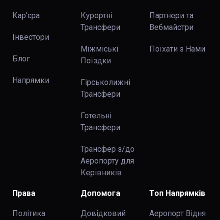
Кар'єра
Курортні
Партнери та
Трансфери
Вебмайстри
Інвестори
Міжміські
Поїхати з Нами
Блог
Поїздки
Напрямки
Гірськолижні
Трансфери
Готельні
Трансфери
Трансфер з/до
Аеропорту для
Керівників
Права
Допомога
Топ Напрямків
Політика
Довідковий
Аеропорт Відня