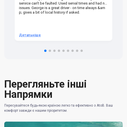
service can't be faulted. Used serval times and had no
UK
issues. George is a great driver - on time always &am
em
p; gives a bit of local history if asked.
be
ra
t 
we
be
he
Детальніше
Д
om
n 
re
Перегляньте інші
Напрямки
Пересувайтеся будь-якою країною легко та ефективно з AtoB. Ваш
комфорт завжди є нашим пріоритетом.