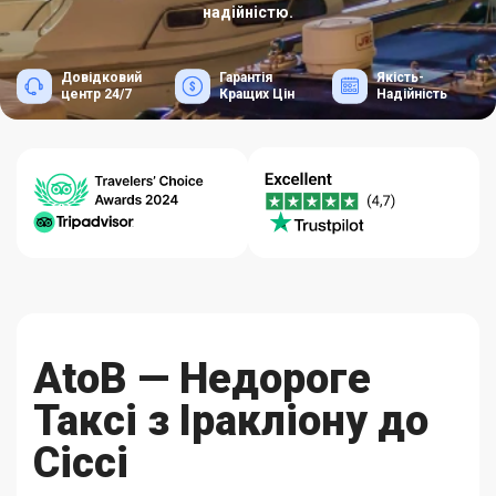
надійністю.
Довідковий
Гарантія
Якість-
центр 24/7
Кращих Цін
Надійність
AtoB — Недороге
Таксі з Іракліону до
Сіссі