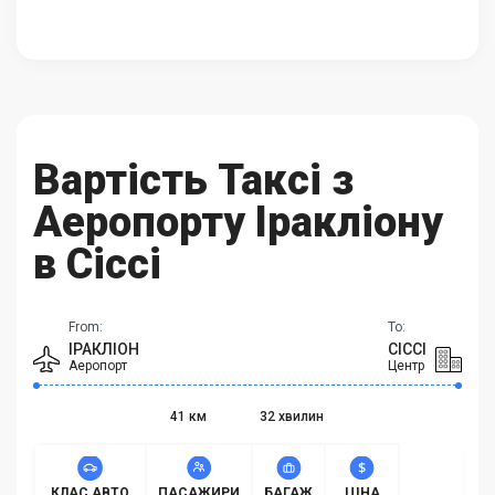
Вартість Таксі з
Аеропорту Іракліону
в Сіссі
From:
To:
ІРАКЛІОН
СІССІ
Аеропорт
Центр
41 км
32 хвилин
КЛАС АВТО
ПАСАЖИРИ
БАГАЖ
ЦІНА