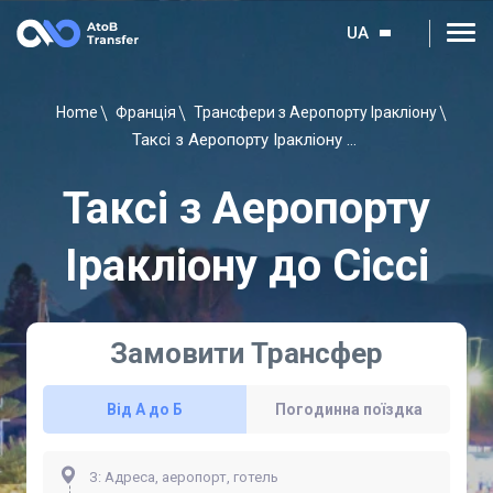
UA
Home
Франція
Трансфери з Аеропорту Іракліону
Таксі з Аеропорту Іракліону до Сіссі
Таксі з Аеропорту
Іракліону до Сіссі
Замовити Трансфер
Від А до Б
Погодинна поїздка