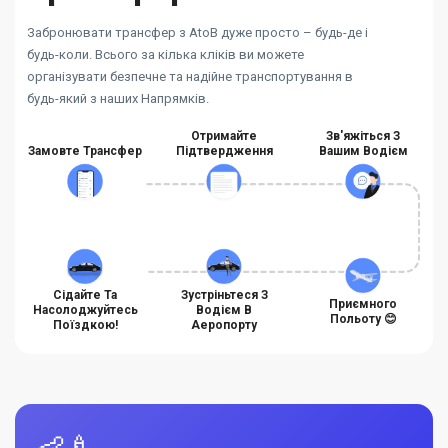
Забронювати трансфер з AtoB дуже просто – будь-де і
будь-коли. Всього за кілька кліків ви можете
організувати безпечне та надійне транспортування в
будь-який з наших Напрямків.
Отримайте
Зв'яжіться З
Замовте Трансфер
Підтвердження
Вашим Водієм
Сідайте Та
Зустріньтеся З
Приємного
Насолоджуйтесь
Водієм В
Польоту 😊
Поїздкою!
Аеропорту