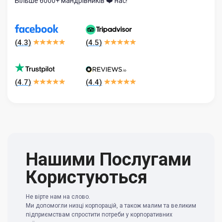
Більше 6000+ мандрівників ❤️ нас!
(
4.3
)
(
4.5
)
(
4.7
)
(
4.4
)
Нашими Послугами
Користуються
Не вірте нам на слово.
Ми допомогли низці корпорацій, а також малим та великим
підприємствам спростити потреби у корпоративних