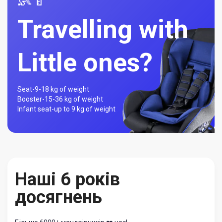
👶🍼
Travelling with
Little ones?
Seat-
9-18 kg of weight
Booster-
15-36 kg of weight
Infant seat-
up to 9 kg of weight
Наші 6 років
досягнень