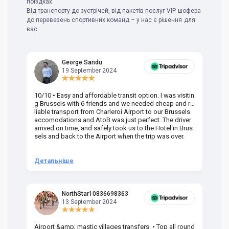
поїздках.
Від транспорту до зустрічей, від пакетів послуг VIP-шофера
до перевезень спортивних команд – у нас є рішення для
вас.
George Sandu
19 September 2024
10/10 • Easy and affordable transit option. I was visitin
Am
g Brussels with 6 friends and we needed cheap and re
va
liable transport from Charleroi Airport to our Brussels
wa
accomodations and AtoB was just perfect. The driver
or
arrived on time, and safely took us to the Hotel in Brus
dr
sels and back to the Airport when the trip was over.
Детальніше
Д
NorthStar10836698363
13 September 2024
Airport &amp; mastic villages transfers. • Top all round
Pr