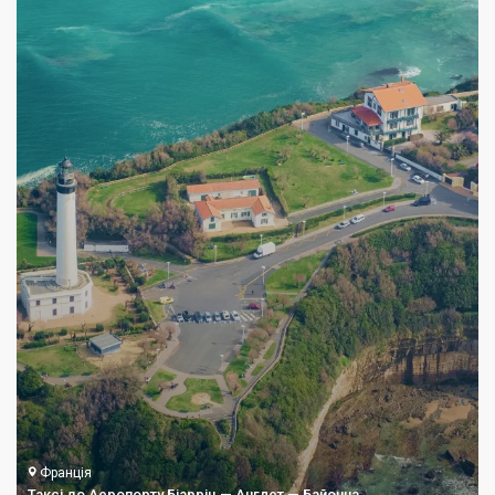
Франція
Таксі до Аеропорту Біарріц — Англет — Байонна