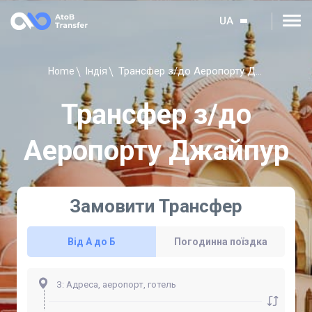
UA
Трансфер з/до Аеропорту Джайпур
Home
Індія
Трансфер з/до
Аеропорту Джайпур
Замовити Трансфер
Від А до Б
Погодинна поїздка