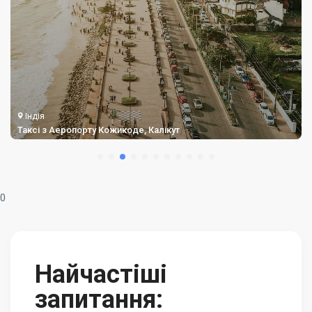
Індія
Таксі з Аеропорту Кожикоде, Калікут
0
Найчастіші
запитання: