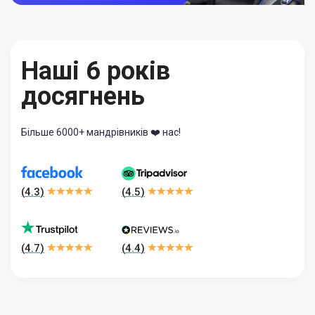
Наші 6 років
досягнень
Більше 6000+ мандрівників ❤️ нас!
(
4.3
)
(
4.5
)
(
4.7
)
(
4.4
)