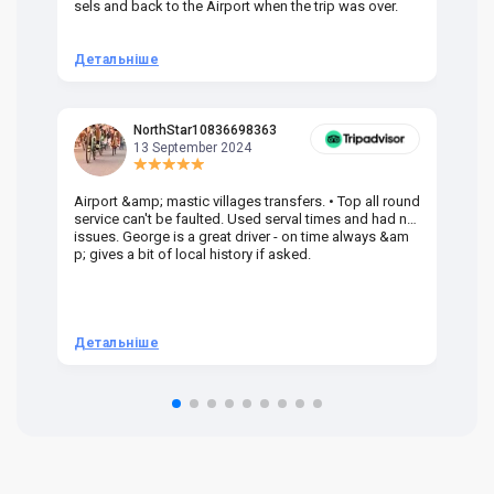
sels and back to the Airport when the trip was over.
Детальніше
Д
NorthStar10836698363
13 September 2024
Airport &amp; mastic villages transfers. • Top all round
Pr
service can't be faulted. Used serval times and had no
UK
issues. George is a great driver - on time always &am
em
p; gives a bit of local history if asked.
be
ra
t 
we
be
he
Детальніше
Д
om
n 
re