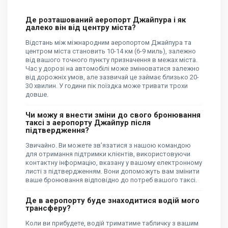
Де розташований аеропорт Джайпура і як
далеко він від центру міста?
Відстань між міжнародним аеропортом Джайпура та
центром міста становить 10-14 км (6-9 миль), залежно
від вашого точного пункту призначення в межах міста.
Час у дорозі на автомобілі може змінюватися залежно
від дорожніх умов, але зазвичай це займає близько 20-
30 хвилин. У години пік поїздка може тривати трохи
довше.
Чи можу я внести зміни до свого бронювання
таксі з аеропорту Джайпур після
підтвердження?
Звичайно. Ви можете зв’язатися з нашою командою
для отримання підтримки клієнтів, використовуючи
контактну інформацію, вказану у вашому електронному
листі з підтвердженням. Вони допоможуть вам змінити
ваше бронювання відповідно до потреб вашого таксі.
Де в аеропорту буде знаходитися водій мого
трансферу?
Коли ви прибудете, водій триматиме табличку з вашим