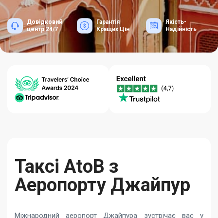
Довідковий
Гарантія
Якість-
центр 24/7
Кращих Цін
Надійність
Таксі AtoB з
Аеропорту Джайпур
Міжнародний аеропорт Джайпура зустрічає вас у