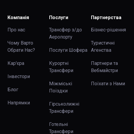
Компанія
Послуги
Партнерства
Про нас
Трансфер з/до
Бізнес-рішення
Аеропорту
Чому Варто
Туристичні
Обрати Нас?
Послуги Шофера
Агенства
Кар'єра
Курортні
Партнери та
Трансфери
Вебмайстри
Інвестори
Міжміські
Поїхати з Нами
Блог
Поїздки
Напрямки
Гірськолижні
Трансфери
Готельні
Трансфери