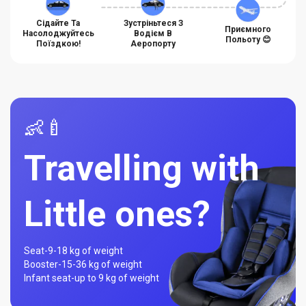
Сідайте Та
Зустріньтеся З
Приємного
Насолоджуйтесь
Водієм В
Польоту 😊
Поїздкою!
Аеропорту
👶🍼
Travelling with
Little ones?
Seat-
9-18 kg of weight
Booster-
15-36 kg of weight
Infant seat-
up to 9 kg of weight