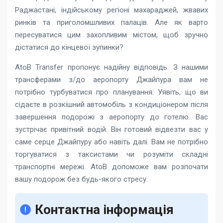
Раджастані, індійському регіоні махараджей, жвавих
ринків та приголомшливих палаців. Але як варто
пересуватися цим захопливим містом, щоб зручно
дістатися до кінцевої зупинки?
AtoB Transfer пропонує надійну відповідь. З нашими
трансферами з/до аеропорту Джайпура вам не
потрібно турбуватися про планування. Уявіть, що ви
сідаєте в розкішний автомобіль з кондиціонером після
завершення подорожі з аеропорту до готелю. Вас
зустрічає привітний водій. Він готовий відвезти вас у
саме серце Джайпуру або навіть далі. Вам не потрібно
торгуватися з таксистами чи розуміти складні
транспортні мережі. AtoB допоможе вам розпочати
вашу подорож без будь-якого стресу.
Контактна інформація