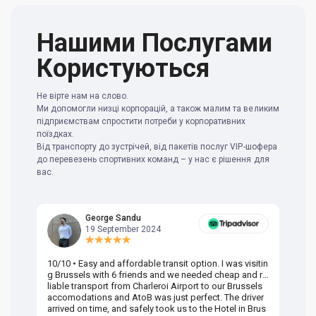
Нашими Послугами
Користуються
Не вірте нам на слово.
Ми допомогли низці корпорацій, а також малим та великим
підприємствам спростити потреби у корпоративних
поїздках.
Від транспорту до зустрічей, від пакетів послуг VIP-шофера
до перевезень спортивних команд – у нас є рішення для
вас.
George Sandu
19 September 2024
10/10 • Easy and affordable transit option. I was visitin
Am
g Brussels with 6 friends and we needed cheap and re
va
liable transport from Charleroi Airport to our Brussels
wa
accomodations and AtoB was just perfect. The driver
or
arrived on time, and safely took us to the Hotel in Brus
dr