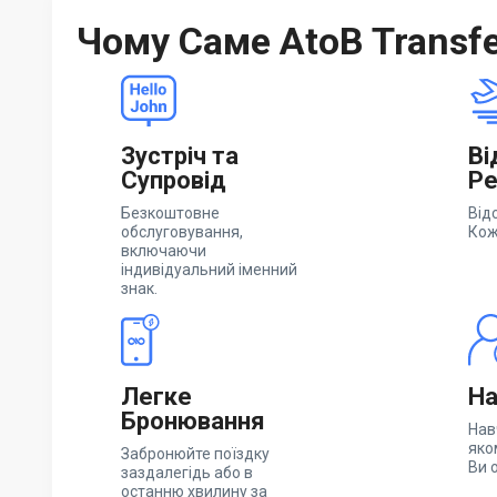
Чому Саме AtoB Transf
Зустріч та
Ві
Супровід
Ре
Безкоштовне
Від
обслуговування,
Кож
включаючи
індивідуальний іменний
знак.
Легке
На
Бронювання
Нав
яко
Забронюйте поїздку
Ви 
заздалегідь або в
останню хвилину за