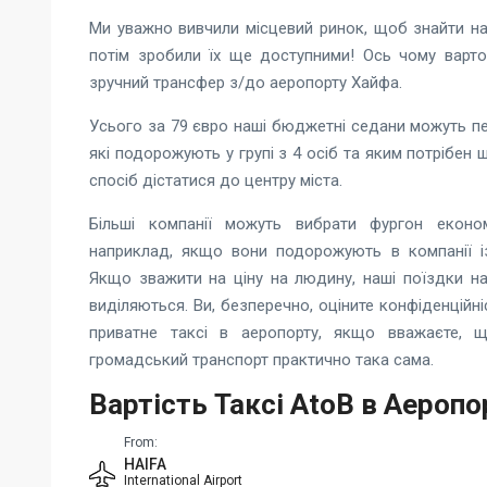
Ми уважно вивчили місцевий ринок, щоб знайти най
потім зробили їх ще доступними! Ось чому варто
зручний трансфер з/до аеропорту Хайфа.
Усього за 79 євро наші бюджетні седани можуть пе
які подорожують у групі з 4 осіб та яким потрібен
спосіб дістатися до центру міста.
Більші компанії можуть вибрати фургон еконо
наприклад, якщо вони подорожують в компанії і
Якщо зважити на ціну на людину, наші поїздки на
виділяються. Ви, безперечно, оціните конфіденційні
приватне таксі в аеропорту, якщо вважаєте, щ
громадський транспорт практично така сама.
Вартість Таксі AtoB в Аероп
From:
HAIFA
International Airport