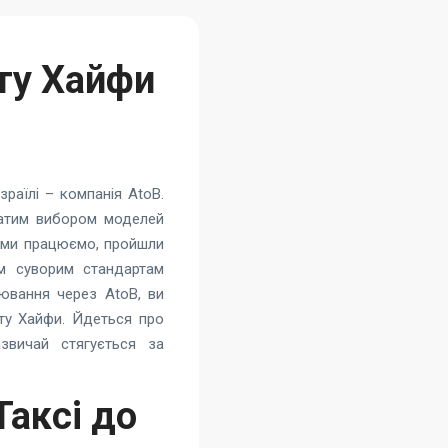
ту Хайфи
зраїлі – компанія AtoB.
гатим вибором моделей
ми ми працюємо, пройшли
им суворим стандартам
ювання через AtoB, ви
рту Хайфи. Йдеться про
звичай стягується за
аксі до