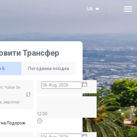
UA
овити Трансфер
о Б
Погодинна поїздка
12:00
тна Подорож