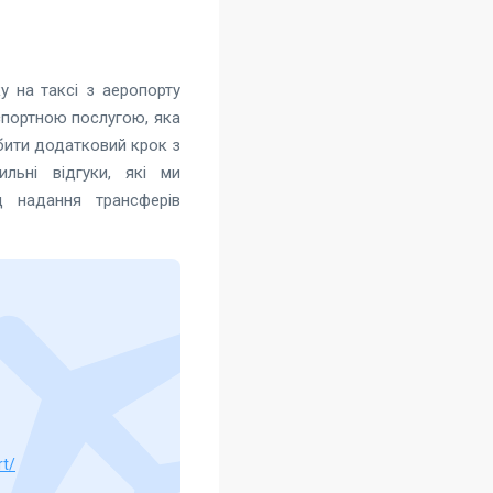
у на таксі з аеропорту
нспортною послугою, яка
бити додатковий крок з
льні відгуки, які ми
 надання трансферів
rt/