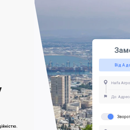
Зам
Від А д
у
Зворо
ійністю.