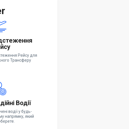
er
дстеження
йсу
стеження Рейсу для
ного Трансферу
дійні Водії
чені водії у будь-
му напрямку, який
оберете.