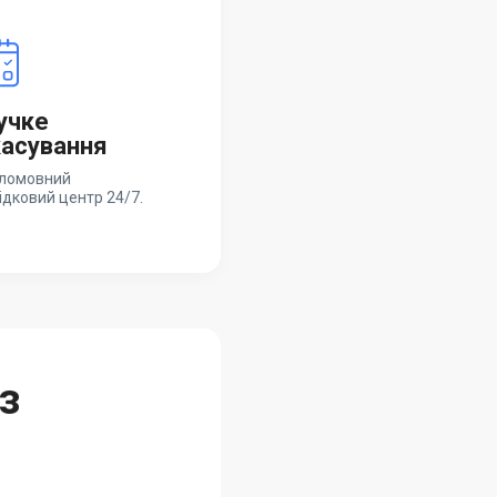
учке
асування
ломовний
ідковий центр 24/7.
з