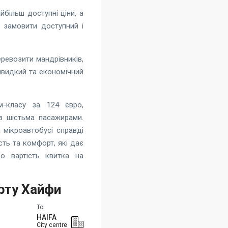
більш доступні ціни, а
 замовити доступний і
ревозити мандрівників,
 швидкий та економічний
м-класу за 124 євро,
з шістьма пасажирами.
 мікроавтобусі справді
сть та комфорт, які дає
о вартість квитка на
орту Хайфи
To:
HAIFA
City centre