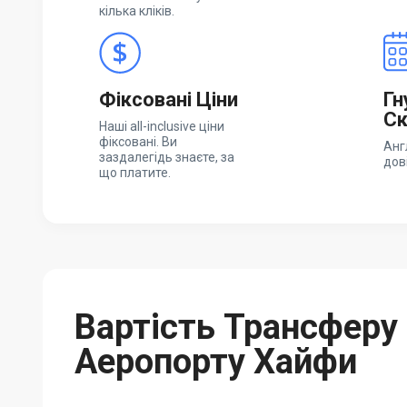
кілька кліків.
Фіксовані Ціни
Гн
Ск
Наші all-inclusive ціни
фіксовані. Ви
Анг
заздалегідь знаєте, за
дов
що платите.
Вартість Трансферу 
Аеропорту Хайфи