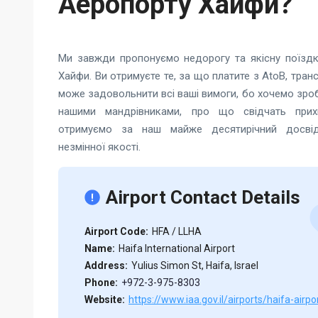
Аеропорту Хайфи?
Ми завжди пропонуємо недорогу та якісну поїздк
Хайфи. Ви отримуєте те, за що платите з AtoB, тра
може задовольнити всі ваші вимоги, бо хочемо зро
нашими мандрівниками, про що свідчать прихи
отримуємо за наш майже десятирічний досвід
незмінної якості.
Airport Contact Details
Airport Code:
HFA / LLHA
Name:
Haifa International Airport
Address:
Yulius Simon St, Haifa, Israel
Phone:
+972-3-975-8303
Website:
https://www.iaa.gov.il/airports/haifa-airpo