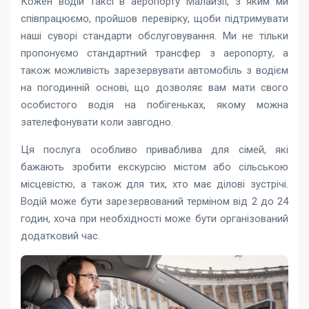
Кожен водій таксі в аеропорту Малайзії, з яким ми
співпрацюємо, пройшов перевірку, щоби підтримувати
наші суворі стандарти обслуговування. Ми не тільки
пропонуємо стандартний трансфер з аеропорту, а
також можливість зарезервувати автомобіль з водієм
на погодинній основі, що дозволяє вам мати свого
особистого водія на побігеньках, якому можна
зателефонувати коли завгодно.
Ця послуга особливо приваблива для сімей, які
бажають зробити екскурсію містом або сільською
місцевістю, а також для тих, хто має ділові зустрічі.
Водій може бути зарезервований терміном від 2 до 24
годин, хоча при необхідності може бути організований
додатковий час.