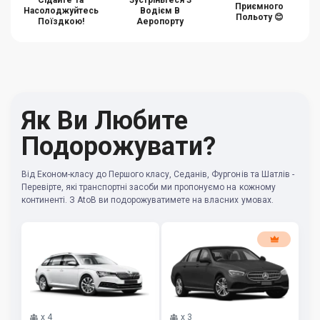
Сідайте Та
Зустріньтеся З
Приємного
Насолоджуйтесь
Водієм В
Польоту 😊
Поїздкою!
Аеропорту
Як Ви Любите
Подорожувати?
Від Економ-класу до Першого класу, Седанів, Фургонів та Шатлів -
Перевірте, які транспортні засоби ми пропонуємо на кожному
континенті. З AtoB ви подорожуватимете на власних умовах.
x
4
x
3