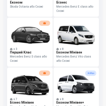
Економ
Бізнес
Skoda Octavia або Схожі
Mercedes Benz E class або
Схожі
x
3
x
8
Перший Клас
Економ Мінівен
Mercedes Benz S class або
Mercedes Benz Vito class
Схожі
або Схожі
Max
x
7
x
8
Бізнес Мінівен
Економ Мінівен+