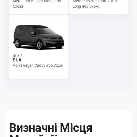
Mercedes Benz V class або
Mercedes Benz Vito Extra
Схожі
Long або Схожі
x
7
SUV
Volkswagen Caddy або Схожі
Визначні Місця