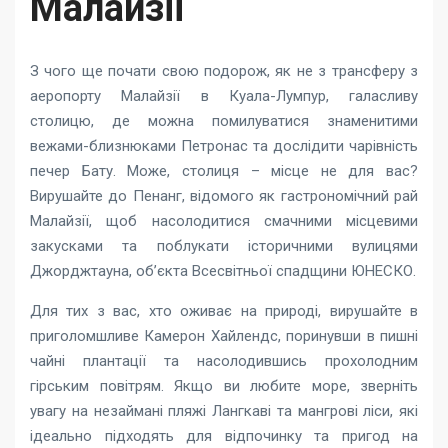
Малайзії
З чого ще почати свою подорож, як не з трансферу з
аеропорту Малайзії в Куала-Лумпур, галасливу
столицю, де можна помилуватися знаменитими
вежами-близнюками Петронас та дослідити чарівність
печер Бату. Може, столиця – місце не для вас?
Вирушайте до Пенанг, відомого як гастрономічний рай
Малайзії, щоб насолодитися смачними місцевими
закусками та поблукати історичними вулицями
Джорджтауна, об’єкта Всесвітньої спадщини ЮНЕСКО.
Для тих з вас, хто оживає на природі, вирушайте в
приголомшливе Камерон Хайлендс, поринувши в пишні
чайні плантації та насолодившись прохолодним
гірським повітрям. Якщо ви любите море, зверніть
увагу на незаймані пляжі Лангкаві та мангрові ліси, які
ідеально підходять для відпочинку та пригод на