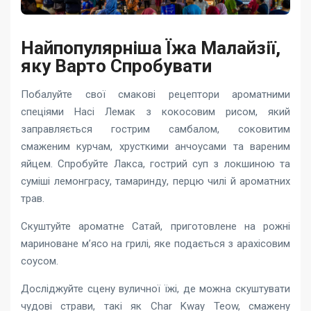
Найпопулярніша Їжа Малайзії,
яку Варто Спробувати
Побалуйте свої смакові рецептори ароматними
спеціями Насі Лемак з кокосовим рисом, який
заправляється гострим самбалом, соковитим
смаженим курчам, хрусткими анчоусами та вареним
яйцем. Спробуйте Лакса, гострий суп з локшиною та
суміші лемонграсу, тамаринду, перцю чилі й ароматних
трав.
Скуштуйте ароматне Сатай, приготовлене на рожні
мариноване м’ясо на грилі, яке подається з арахісовим
соусом.
Досліджуйте сцену вуличної їжі, де можна скуштувати
чудові страви, такі як Char Kway Teow, смажену