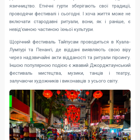
язичництво. Етнічні гурти зберігають свої традиції,
проводячи фестивалі і сьогодні. І хоча життя може не
включати стародавні ритуали, вони, як і раніше, є
невід’ємною частиною їхньої культури.
Щорічний фестиваль Тайпусам проводиться в Куала-
Лумпурі та Пенангі, де віддані виявляють свою віру
через надзвичайні акти відданості та ритуали пірсингу.
Іншою популярною подією є жвавий Джорджтаунський
фестиваль мистецтва, музики, танців і театру,
залучаючи художників і виконавців з усього світу.