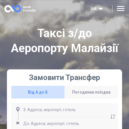
UA
Таксі з/до
Аеропорту Малайзії
Замовити Трансфер
Від А до Б
Погодинна поїздка