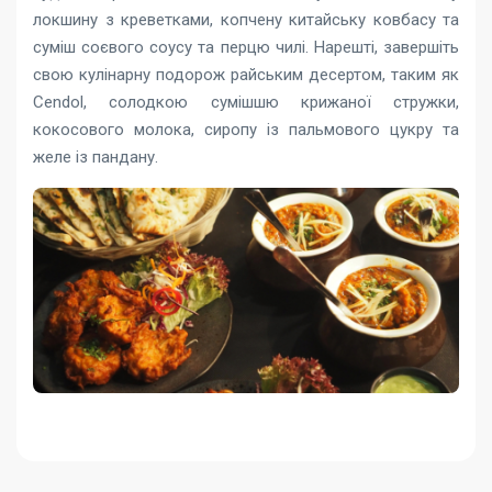
локшину з креветками, копчену китайську ковбасу та
суміш соєвого соусу та перцю чилі. Нарешті, завершіть
свою кулінарну подорож райським десертом, таким як
Cendol, солодкою сумішшю крижаної стружки,
кокосового молока, сиропу із пальмового цукру та
желе із пандану.