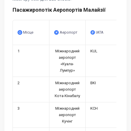
Пасажиропотік Аеропортів Малайзії
Місце
Аеропорт
IATA
1
Міжнародний
KUL
аеропорт
«Куала-
Лумпур»
2
Міжнародний
BKI
аеропорт
Кота-Кінабалу
3
Міжнародний
KCH
аеропорт
Кучінг