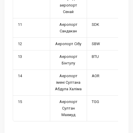
аеропорт
Сенай
11
Аеропорт
SDK
Сандакан
12
Аеропорт Сібу
SBW
13
Аеропорт
BTU
Бінтулу
14
Аеропорт
AOR
імені Султана
Абдула Халіма
15
Аеропорт
TGG
Султан
Махмуд