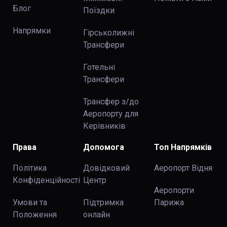
Блог
Поїздки
Напрямки
Гірськолижні
Трансфери
Готельні
Трансфери
Трансфер з/до
Аеропорту для
Керівників
Права
Допомога
Топ Напрямків
Політика
Довідковий
Аеропорт Відня
Конфіденційності
Центр
Аеропорти
Умови та
Підтримка
Парижа
Положення
онлайн