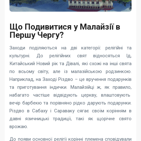
Що Подивитися у Малайзії в
Першу Чергу?
Заходи поділяються на дві категорії: релігійні та
культурні. До релігійних свят відносяться Ід,
Китайський Новий рік та Дівалі, які схожі на інші свята
по всьому світу, але із малазійською родзинкою.
Наприклад, на Заході Різдво – це вручення подарунків
та приготування індички. Малайзійці ж, як правило,
набагато частіше відвідують церкву, влаштовують
вечір барбекю та порівняно рідко дарують подарунки.
Різдво в Сабаху і Сараваку сягає своїм корінням в
давні язичницькі традиції, такі як щорічне свято
врожаю.
До появи основної релігії корінні племена сповідували