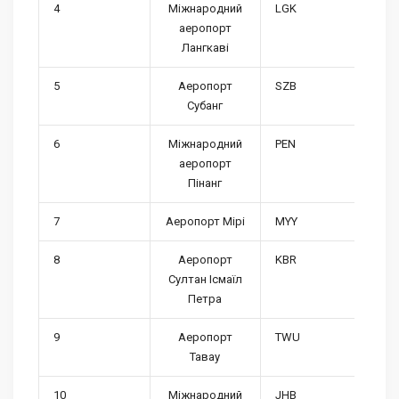
4
Міжнародний
LGK
аеропорт
Лангкаві
5
Аеропорт
SZB
Субанг
6
Міжнародний
PEN
аеропорт
Пінанг
7
Аеропорт Мірі
MYY
8
Аеропорт
KBR
Султан Ісмаїл
Петра
9
Аеропорт
TWU
Тавау
10
Міжнародний
JHB