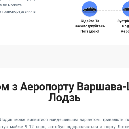
ів ви можете
не транспортування в
Сідайте Та
Зустрі
Насолоджуйтесь
Вод
Поїздкою!
Аеро
м з Аеропорту Варшава
Лодзь
Лодзь може виявитися найдешевшим варіантом; тривалість п
штує майже 9-12 євро, автобус відправляється з порту Лот