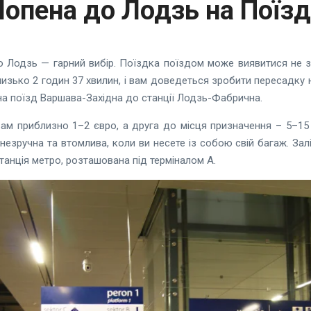
опена до Лодзь на Поїзд
 Лодзь — гарний вибір. Поїздка поїздом може виявитися не з
изько 2 годин 37 хвилин, і вам доведеться зробити пересадку н
и на поїзд Варшава-Західна до станції Лодзь-Фабрична.
ам приблизно 1–2 євро, а друга до місця призначення – 5–15
 незручна та втомлива, коли ви несете із собою свій багаж. З
анція метро, ​​розташована під терміналом А.