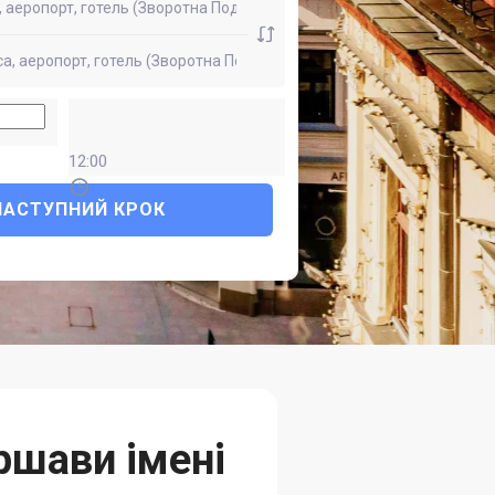
12:00
НАСТУПНИЙ КРОК
ршави імені