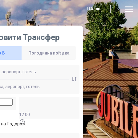
UA
овити Трансфер
о Б
Погодинна поїздка
12:00
тна Подорож