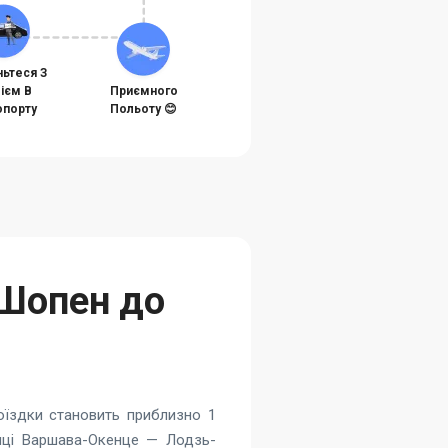
ньтеся З
ієм В
Приємного
порту
Польоту 😊
-Шопен до
оїздки становить приблизно 1
ниці Варшава-Окенце — Лодзь-