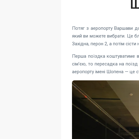
Ш
Потяг з аеропорту Варшави до
який ви можете вибрати. Це бл
Західна, перон 2, а потім сіст
Перша поїздка коштуватиме в
сім’єю, то пересадка на поїзд
аеропорту імені Шопена — це ст