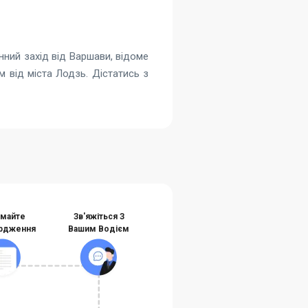
нний захід від Варшави, відоме
 від міста Лодзь. Дістатись з
майте
Зв'яжіться З
рдження
Вашим Водієм