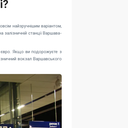
і?
овсім найзручнішим варіантом,
а залізничній станції Варшава-
 євро. Якщо ви подорожуєте з
алізничний вокзал Варшавського