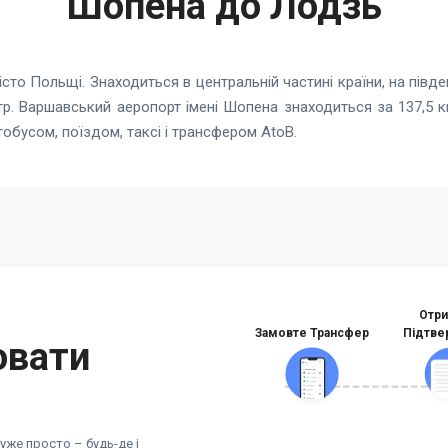
Шопена до Лодзь
сто Польщі. Знаходиться в центральній частині країни, на півде
р. Варшавський аеропорт імені Шопена знаходиться за 137,5 км
бусом, поїздом, таксі і трансфером AtoB.
Отри
Замовте Трансфер
Підтве
ювати
же просто – будь-де і