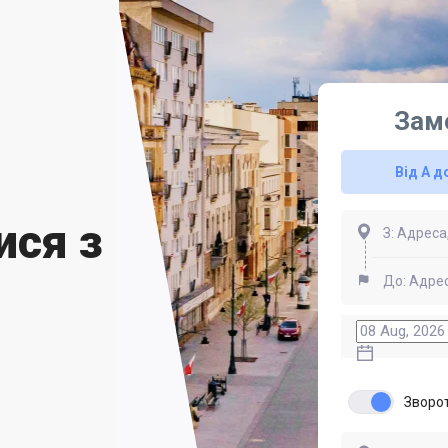
Зам
Від А д
ися з
Зворо