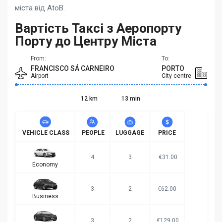
міста від AtoB.
Вартість Таксі з Аеропорту
Порту до Центру Міста
From:
To:
FRANCISCO SÁ CARNEIRO
PORTO
Airport
City centre
12 km
13 min
VEHICLE CLASS
PEOPLE
LUGGAGE
PRICE
4
3
€31.00
Economy
3
2
€62.00
Business
3
2
€129.00