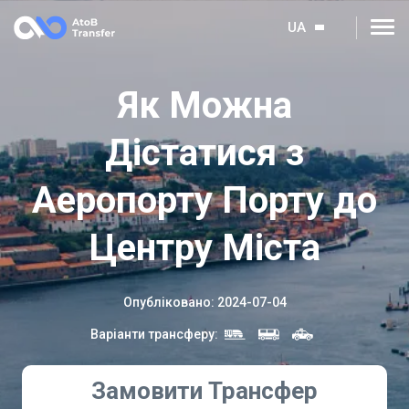
UA
Як Можна
Дістатися з
Аеропорту Порту до
Центру Міста
Опубліковано
:
2024-07-04
Варіанти трансферу
:
Замовити Трансфер