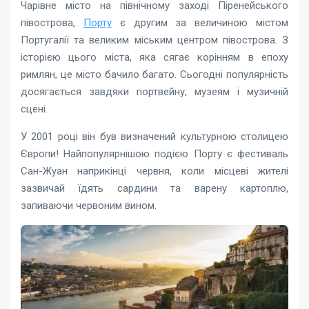
Чарівне місто на північному заході Піренейського
півострова,
Порту
є другим за величиною містом
Португалії та великим міським центром півострова. З
історією цього міста, яка сягає корінням в епоху
римлян, це місто бачило багато. Сьогодні популярність
досягається завдяки портвейну, музеям і музичній
сцені.
У 2001 році він був визначений культурною столицею
Європи! Найпопулярнішою подією Порту є фестиваль
Сан-Жуан наприкінці червня, коли місцеві жителі
зазвичай їдять сардини та варену картоплю,
запиваючи червоним вином.