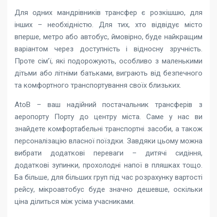
Для одних мандрівників трансфер є розкішшю, для
інших – необхідністю. Для тих, хто відвідує місто
вперше, метро або автобус, ймовірно, буде найкращим
варіантом через доступність і відносну зручність.
Проте сім’ї, які подорожують, особливо з маленькими
дітьми або літніми батьками, виграють від безпечного
та комфортного транспортування своїх близьких.
AtoB – ваш надійний постачальник трансферів з
аеропорту Порту до центру міста. Саме у нас ви
знайдете комфортабельні транспортні засоби, а також
персоналізацію власної поїздки. Завдяки цьому можна
вибрати додаткові переваги – дитячі сидіння,
додаткові зупинки, прохолодні напої в пляшках тощо.
Ба більше, для більших груп під час розрахунку вартості
рейсу, мікроавтобус буде значно дешевше, оскільки
ціна ділиться між усіма учасниками.