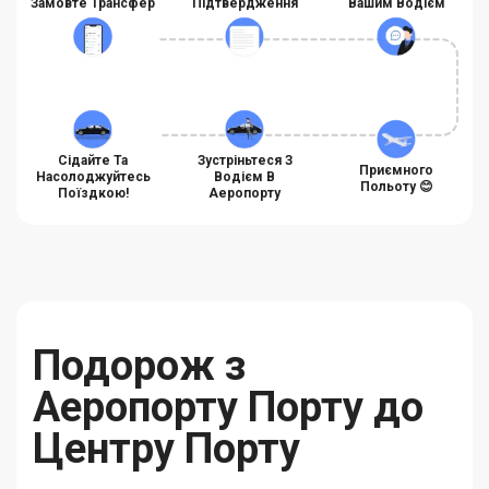
Замовте Трансфер
Підтвердження
Вашим Водієм
Сідайте Та
Зустріньтеся З
Приємного
Насолоджуйтесь
Водієм В
Польоту 😊
Поїздкою!
Аеропорту
Подорож з
Аеропорту Порту до
Центру Порту