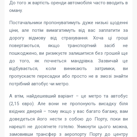
До того ж вартість оренди автомобіля часто вводить в
оману.
Постачальники пропонуватимуть дуже низькі щоденні
ціни, але потім вимагатимуть від вас заплатити за
дорогу відмову від страхування. Хоча ці гроші
повертаються, якщо транспортний засіб не
пошкоджено, ви ризикуєте залишитися без грошей ще
до того, як почнеться мандрівка. Зазвичай це
відбувається, коли виникають затримки, ви
пропускаєте пересадки або просто не в змозі знайти
потрібний автобус чи метро.
А втім, найдешевший варіант – це метро та автобус
(2,15 євро). Але вони не пропонують висадку біля
вхідних дверей – тому якщо у вас багато багажу, вам
доведеться його нести з собою до Порту, поки ви
нарешті не досягнете готелю. Уникнути цього можна,
замовивши трансфер з аеропорту Порту до центру