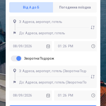
Від А до Б
Погодинна поїздка
Зворотна Подорож