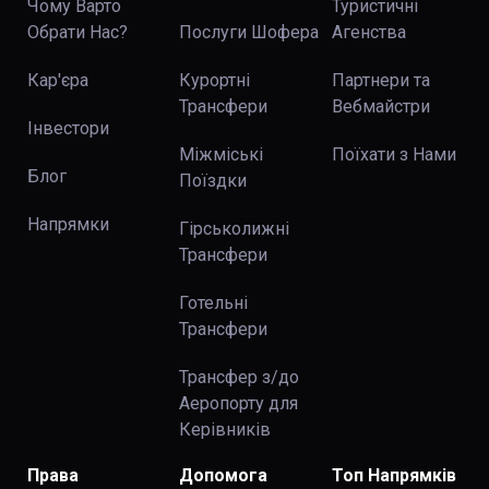
Чому Варто
Туристичні
Обрати Нас?
Послуги Шофера
Агенства
Кар'єра
Курортні
Партнери та
Трансфери
Вебмайстри
Інвестори
Міжміські
Поїхати з Нами
Блог
Поїздки
Напрямки
Гірськолижні
Трансфери
Готельні
Трансфери
Трансфер з/до
Аеропорту для
Керівників
Права
Допомога
Топ Напрямків