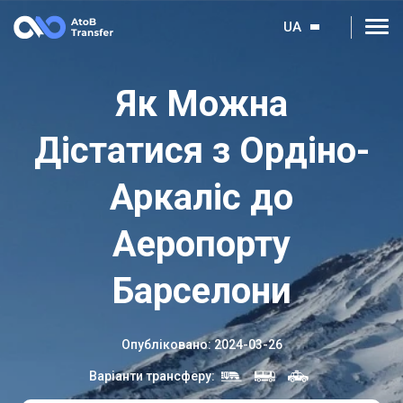
UA
Як Можна
Дістатися з Ордіно-
Аркаліс до
Аеропорту
Барселони
Опубліковано
:
2024-03-26
Варіанти трансферу
: