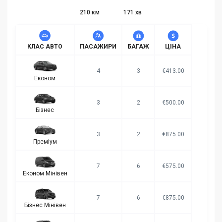
210 км
171 хв
КЛАС АВТО
ПАСАЖИРИ
БАГАЖ
ЦІНА
4
3
€413.00
Економ
3
2
€500.00
Бізнес
3
2
€875.00
Преміум
7
6
€575.00
Економ Мінівен
7
6
€875.00
Бізнес Мінівен