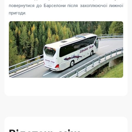
повернутися до Барселони після захоплюючої лижної
пригоди.