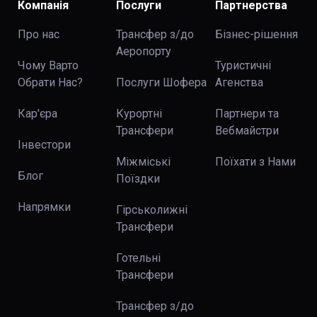
Компанія
Послуги
Партнерства
Про нас
Трансфер з/до
Бізнес-рішення
Аеропорту
Чому Варто
Туристичні
Обрати Нас?
Послуги Шофера
Агенства
Кар'єра
Курортні
Партнери та
Трансфери
Вебмайстри
Інвестори
Міжміські
Поїхати з Нами
Блог
Поїздки
Напрямки
Гірськолижні
Трансфери
Готельні
Трансфери
Трансфер з/до