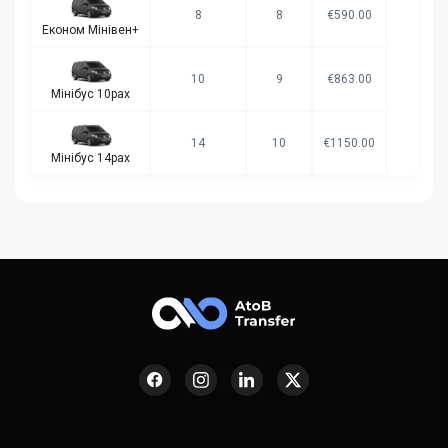
8
8
€590.00
Економ Мінівен+
10
9
€863.00
Мінібус 10pax
14
10
€1150.00
Мінібус 14pax