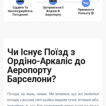
Сідайте Та
Зустріньтеся З
Приємного
Насолоджуйтесь
Водієм В
Польоту 😊
Поїздкою!
Аеропорту
Чи Існує Поїзд з
Ордіно-Аркаліс до
Аеропорту
Барселони?
Поїзда, на жаль, немає. Ми впевнені, що всі любителі
поїздів у всьому світі щойно видали гучне зітхання або,
принаймні, ті, хто був одержимий ідеєю сісти на поїзд