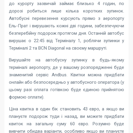
до курорту зазвичай займає близько 4 годин, по
дорозі робиться лише кілька коротких зупинок.
Автобусні перевезення курсують прямо з аеропорту
Ель-Прат і вирушають кожні дві години, забезпечуючи
безперебійну подорож протягом дня. Останній автобус
вирушає о 22:45 від Терміналу 1, роблячи зупинки у
Терміналі 2 та BCN Diagonal на своєму маршруті.
Вирушайте на автобусну зупинку в будь-якому
терміналі аеропорту, де у вашому розпорядженні буде
знаменитий сервіс Andbus. Квитки можна придбати
онлайн або безпосередньо у автобусного оператора (у
цьому разі оплата готівкою буде єдиною прийнятою
формою оплати).
Ціна квитка в один бік становить 43 євро, а якщо ви
плануєте подорож туди і назад, ви можете придбати
квиток на загальну суму 60 євро. Розумно буде
вивчити обидва варіанти, особливо якщо ви плануєте