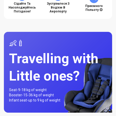
Сідайте Та
Зустріньтеся З
Приємного
Насолоджуйтесь
Водієм В
Польоту 😊
Поїздкою!
Аеропорту
👶🍼
Travelling with
Little ones?
Seat-
9-18 kg of weight
Booster-
15-36 kg of weight
Infant seat-
up to 9 kg of weight