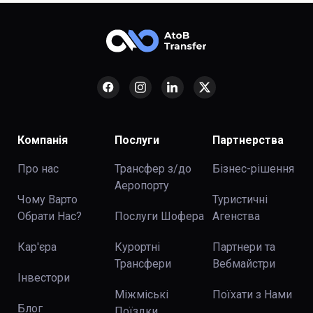
Компанія
Послуги
Партнерства
Про нас
Трансфер з/до
Бізнес-рішення
Аеропорту
Чому Варто
Туристичні
Обрати Нас?
Послуги Шофера
Агенства
Кар'єра
Курортні
Партнери та
Трансфери
Вебмайстри
Інвестори
Міжміські
Поїхати з Нами
Блог
Поїздки