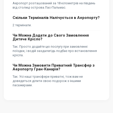
Аеропорт розташований за 18 кілометрів на південь
від столиці острова Лас-Пальмас.
Скільки Терміналів Налічується в Аеропорту?
2 термінали.
Чи Можна Додати до Свого Замовлення
Дитяче Крісло?
Так. Просто додайте цю послугу при замовленні
поїздки, і водій заздалегідь подбає про встановлення
крісла.
Чи Можна Замовити Приватний Трансфер з
Аеропорту Гран-Канарія?
Так. Усі наші трансфери приватні, тож вам не
доведеться ділити свою подорож з іншими
пасажирами.