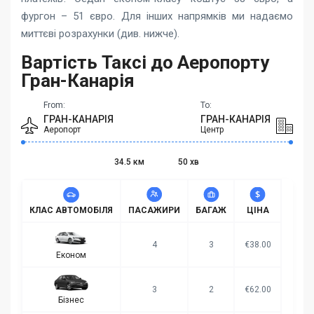
фургон – 51 євро. Для інших напрямків ми надаємо
миттєві розрахунки (див. нижче).
Вартість Таксі до Аеропорту
Гран-Канарія
From:
To:
ГРАН-КАНАРІЯ
ГРАН-КАНАРІЯ
Аеропорт
Центр
34.5 км
50 хв
КЛАС АВТОМОБІЛЯ
ПАСАЖИРИ
БАГАЖ
ЦІНА
4
3
€38.00
Економ
3
2
€62.00
Бізнес