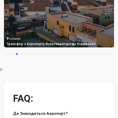
Іспанія
Трансфер з Аеропорту Фуертевентура до Корралехо
0
FAQ:
Де Знаходиться Аеропорт?