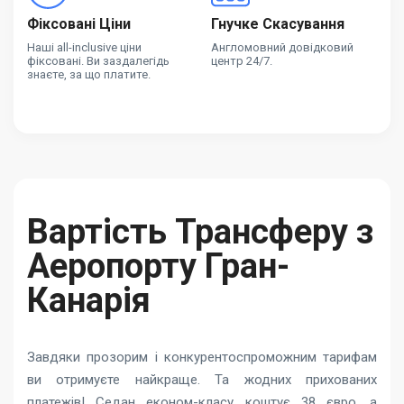
Фіксовані Ціни
Гнучке Скасування
Наші all-inclusive ціни
Англомовний довідковий
фіксовані. Ви заздалегідь
центр 24/7.
знаєте, за що платите.
Вартість Трансферу з
Аеропорту Гран-
Канарія
Завдяки прозорим і конкурентоспроможним тарифам
ви отримуєте найкраще. Та жодних прихованих
платежів! Седан економ-класу коштує 38 євро, а