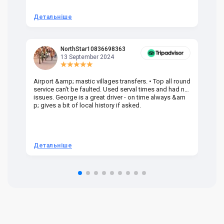
Детальніше
Д
NorthStar10836698363
13 September 2024
Airport &amp; mastic villages transfers. • Top all round
Pr
service can't be faulted. Used serval times and had no
UK
issues. George is a great driver - on time always &am
em
p; gives a bit of local history if asked.
be
ra
t 
we
be
he
Детальніше
Д
om
n 
re