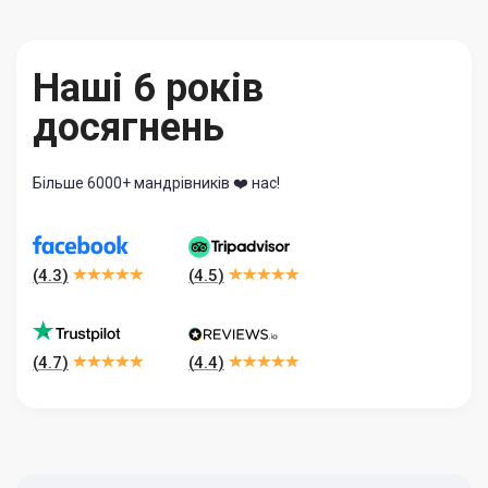
Наші 6 років
досягнень
Більше 6000+ мандрівників ❤️ нас!
(
4.3
)
(
4.5
)
(
4.7
)
(
4.4
)