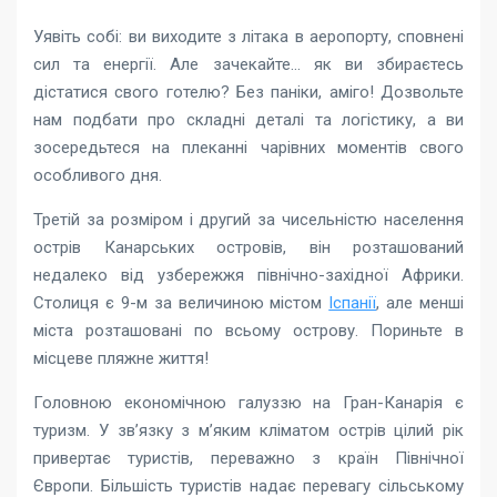
Уявіть собі: ви виходите з літака в аеропорту, сповнені
сил та енергії. Але зачекайте… як ви збираєтесь
дістатися свого готелю? Без паніки, аміго! Дозвольте
нам подбати про складні деталі та логістику, а ви
зосередьтеся на плеканні чарівних моментів свого
особливого дня.
Третій за розміром і другий за чисельністю населення
острів Канарських островів, він розташований
недалеко від узбережжя північно-західної Африки.
Столиця є 9-м за величиною містом
Іспанії
, але менші
міста розташовані по всьому острову. Пориньте в
місцеве пляжне життя!
Головною економічною галуззю на Гран-Канарія є
туризм. У зв’язку з м’яким кліматом острів цілий рік
привертає туристів, переважно з країн Північної
Європи. Більшість туристів надає перевагу сільському