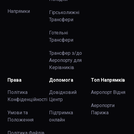
Напрямки
Гірськолижні
Трансфери
Готельні
Трансфери
Трансфер з/до
Аеропорту для
Керівників
Права
Допомога
Топ Напрямків
Політика
Довідковий
Аеропорт Відня
Конфіденційності
Центр
Аеропорти
Умови та
Підтримка
Парижа
Положення
онлайн
Політика Файлів