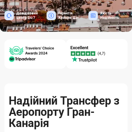
Довідковий
Гарантія
Якість-
центр 24/7
Кращих Цін
Надійність
Надійний Трансфер з
Аеропорту Гран-
Канарія