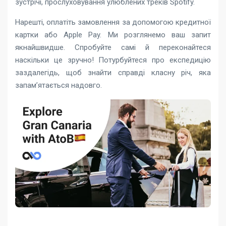
зустрічі, прослуховування улюблених треків Spotify.
Нарешті, оплатіть замовлення за допомогою кредитної
картки або Apple Pay. Ми розглянемо ваш запит
якнайшвидше. Спробуйте самі й переконайтеся
наскільки це зручно! Потурбуйтеся про експедицію
заздалегідь, щоб знайти справді класну річ, яка
запам’ятається надовго.