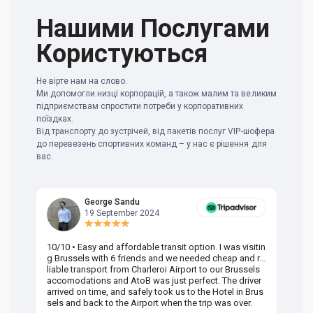
Нашими Послугами
Користуються
Не вірте нам на слово.
Ми допомогли низці корпорацій, а також малим та великим
підприємствам спростити потреби у корпоративних
поїздках.
Від транспорту до зустрічей, від пакетів послуг VIP-шофера
до перевезень спортивних команд – у нас є рішення для
вас.
George Sandu
19 September 2024
10/10 • Easy and affordable transit option. I was visitin
Am
g Brussels with 6 friends and we needed cheap and re
va
liable transport from Charleroi Airport to our Brussels
wa
accomodations and AtoB was just perfect. The driver
or
arrived on time, and safely took us to the Hotel in Brus
dr
sels and back to the Airport when the trip was over.