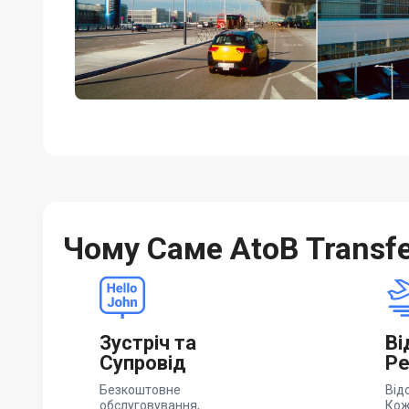
Чому Саме AtoB Transf
Зустріч та
Ві
Супровід
Ре
Безкоштовне
Від
обслуговування,
Кож