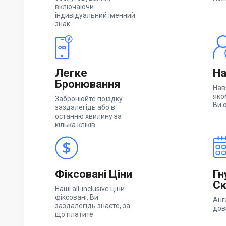
включаючи
індивідуальний іменний
знак.
Легке
На
Бронювання
Нав
яко
Забронюйте поїздку
Ви 
заздалегідь або в
останню хвилину за
кілька кліків.
Фіксовані Ціни
Гн
Ск
Наші all-inclusive ціни
фіксовані. Ви
Анг
заздалегідь знаєте, за
дов
що платите.