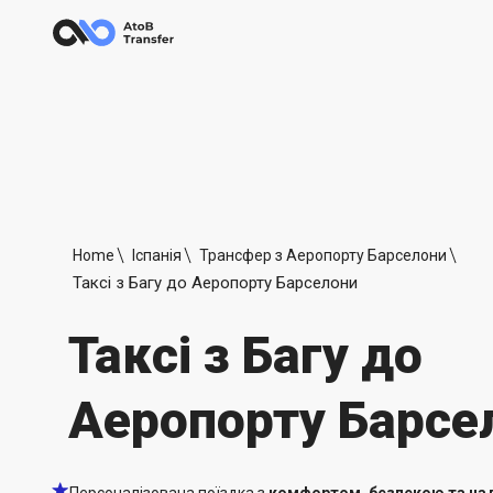
Home
Іспанія
Трансфер з Аеропорту Барселони
Таксі з Багу до Аеропорту Барселони
Таксі з Багу до
Аеропорту Барсе
Персоналізована поїздка з
комфортом, безпекою та над