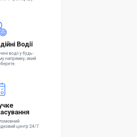
дійні Водії
чені водії у будь-
му напрямку, який
оберете.
учке
асування
ломовний
ідковий центр 24/7.