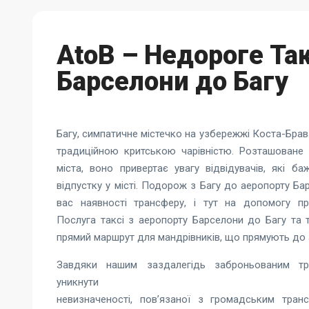
AtoB – Недороге Так
Барселони до Багу
Багу, симпатичне містечко на узбережжі Коста-Брава
традиційною критською чарівністю. Розташоване 
міста, воно привертає увагу відвідувачів, які 
відпустку у місті. Подорож з Багу до аеропорту Ба
вас наявності трансферу, і тут на допомогу п
Послуга
таксі з аеропорту Барселони до Багу
та т
прямий маршрут для мандрівників, що прямують до 
Завдяки нашим заздалегідь заброньованим т
уникнути
невизначеності, пов’язаної з громадським тран