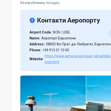
безпроблемну поїздку.
Контакти Аеропорту
Airport Code:
BCN / LEBL
Name:
Аеропорт Барселони
Address:
08820 Ал-Прат-да-Любрагат, Барселона
Phone:
+34 913 21 10 00
https://www.aena.es/es/josep-tarradellas
Website:
prat.html