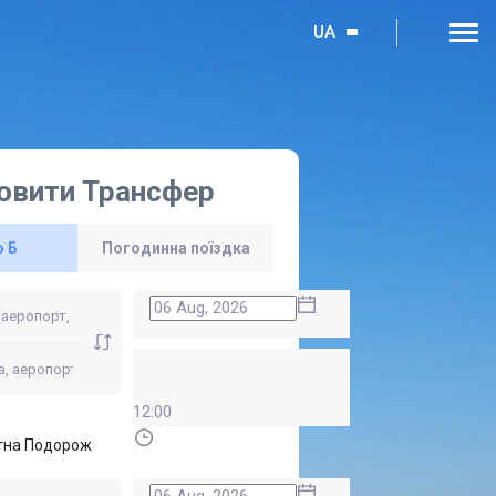
UA
овити Трансфер
о Б
Погодинна поїздка
12:00
тна Подорож