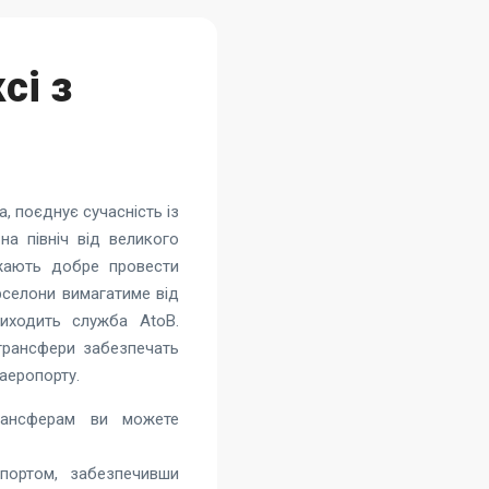
сі з
, поєднує сучасність із
на північ від великого
бажають добре провести
рселони вимагатиме від
риходить служба AtoB.
рансфери забезпечать
аеропорту.
рансферам ви можете
спортом, забезпечивши