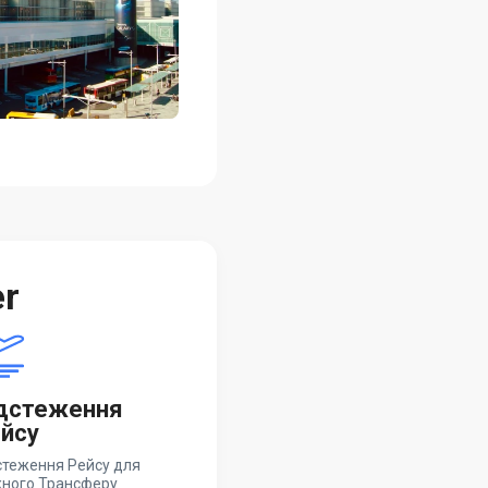
er
дстеження
йсу
стеження Рейсу для
ного Трансферу