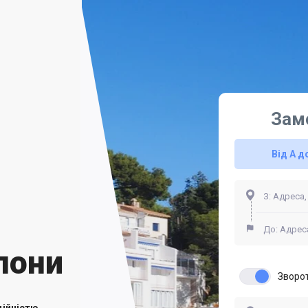
Зам
Від А д
лони
Зворо
ійністю.