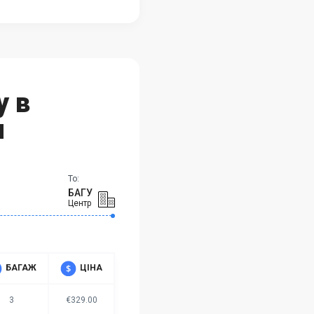
у в
и
To:
БАГУ
Центр
БАГАЖ
ЦІНА
3
€329.00