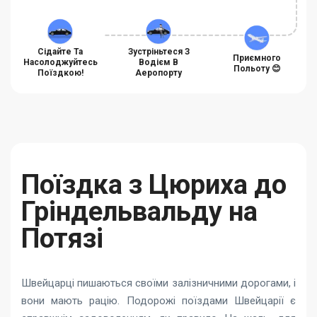
Сідайте Та
Зустріньтеся З
Приємного
Насолоджуйтесь
Водієм В
Польоту 😊
Поїздкою!
Аеропорту
Поїздка з Цюриха до
Гріндельвальду на
Потязі
Швейцарці пишаються своїми залізничними дорогами, і
вони мають рацію. Подорожі поїздами Швейцарії є