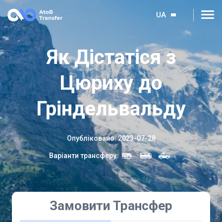
UA
Як Дістатіся з
Цюриху до
Гріндельвальду
Опубліковано
:
2023-07-28
Варіанти трансферу
:
Замовити Трансфер