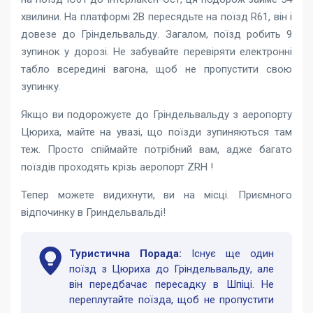
хвилини. На платформі 2В пересядьте на поїзд R61, він і
довезе до Гріндельвальду. Загалом, поїзд робить 9
зупинок у дорозі. Не забувайте перевіряти електронні
табло всередині вагона, щоб не пропустити свою
зупинку.
Якщо ви подорожуєте до Гріндельвальду з аеропорту
Цюриха, майте на увазі, що поїзди зупиняються там
теж. Просто спіймайте потрібний вам, адже багато
поїздів проходять крізь аеропорт ZRH !
Тепер можете видихнути, ви на місці. Приємного
відпочинку в Гриндельвальді!
Туристична Порада:
Існує ще один
поїзд з Цюриха до Гріндельвальду, але
він передбачає пересадку в Шпіці. Не
переплутайте поїзда, щоб не пропустити