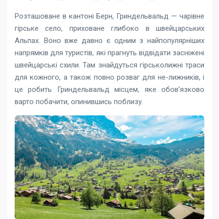
Розташоване в кантоні Берн, Гриндельвальд — чарівне
гірське село, приховане глибоко в швейцарських
Альпах. Воно вже давно є одним з найпопулярніших
напрямків для туристів, які прагнуть відвідати засніжені
швейцарські схили. Там знайдуться гірськолижні траси
для кожного, а також повно розваг для не-лижників, і
це робить Гриндельвальд місцем, яке обов’язково
варто побачити, опинившись поблизу.