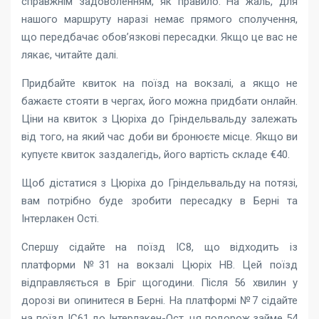
справжнім задоволенням, як правило. На жаль, для
нашого маршруту наразі немає прямого сполучення,
що передбачає обов’язкові пересадки. Якщо це вас не
лякає, читайте далі.
Придбайте квиток на поїзд на вокзалі, а якщо не
бажаєте стояти в чергах, його можна придбати онлайн.
Ціни на квиток з Цюріха до Гріндельвальду залежать
від того, на який час доби ви бронюєте місце. Якщо ви
купуєте квиток заздалегідь, його вартість складе €40.
Щоб дістатися з Цюріха до Гріндельвальду на потязі,
вам потрібно буде зробити пересадку в Берні та
Інтерлакен Ості.
Спершу сідайте на поїзд IC8, що відходить із
платформи №31 на вокзалі Цюріх НВ. Цей поїзд
відправляється в Бріг щогодини. Після 56 хвилин у
дорозі ви опинитеся в Берні. На платформі №7 сідайте
на поїзд IC61 до Інтерлакен-Ост, ця подорож займе 54