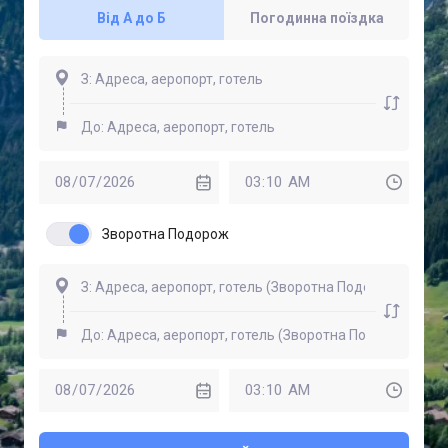
Від А до Б
Погодинна поїздка
Зворотна Подорож