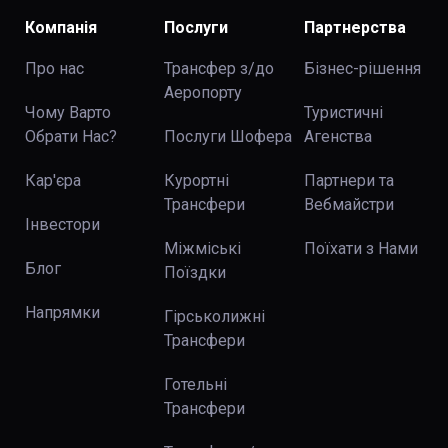
Компанія
Послуги
Партнерства
Про нас
Трансфер з/до
Бізнес-рішення
Аеропорту
Чому Варто
Туристичні
Обрати Нас?
Послуги Шофера
Агенства
Кар'єра
Курортні
Партнери та
Трансфери
Вебмайстри
Інвестори
Міжміські
Поїхати з Нами
Блог
Поїздки
Напрямки
Гірськолижні
Трансфери
Готельні
Трансфери