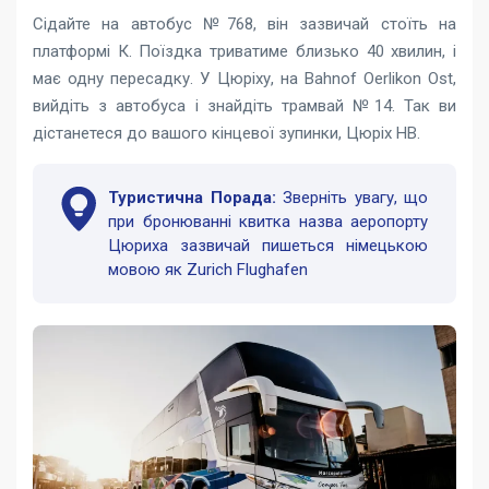
Сідайте на автобус №768, він зазвичай стоїть на
платформі К. Поїздка триватиме близько 40 хвилин, і
має одну пересадку. У Цюріху, на Bahnof Oerlikon Ost,
вийдіть з автобуса і знайдіть трамвай №14. Так ви
дістанетеся до вашого кінцевої зупинки, Цюріх HB.
Туристична Порада:
Зверніть увагу, що
при бронюванні квитка назва аеропорту
Цюриха зазвичай пишеться німецькою
мовою як Zurich Flughafen