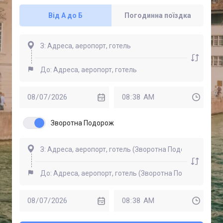
Від А до Б
Погодинна поїздка
Зворотна Подорож