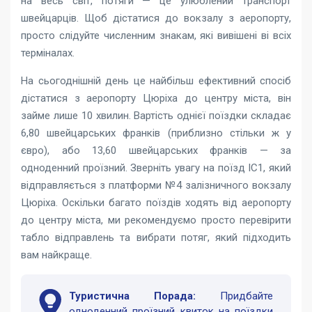
на весь світ, потяги — це улюблений транспорт
швейцарців. Щоб дістатися до вокзалу з аеропорту,
просто слідуйте численним знакам, які вивішені ві всіх
терміналах.
На сьогоднішній день це найбільш ефективний спосіб
дістатися з аеропорту Цюріха до центру міста, він
займе лише 10 хвилин. Вартість однієї поїздки складає
6,80 швейцарських франків (приблизно стільки ж у
євро), або 13,60 швейцарських франків — за
одноденний проїзний. Зверніть увагу на поїзд IC1, який
відправляється з платформи №4 залізничного вокзалу
Цюріха. Оскільки багато поїздів ходять від аеропорту
до центру міста, ми рекомендуємо просто перевірити
табло відправлень та вибрати потяг, який підходить
вам найкраще.
Туристична Порада:
Придбайте
одноденний проїзний квиток на поїздки