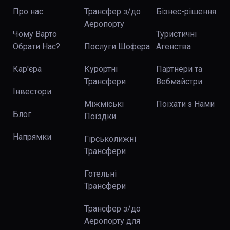
Про нас
Трансфер з/до
Бізнес-рішення
Аеропорту
Чому Варто
Туристичні
Обрати Нас?
Послуги Шофера
Агенства
Кар'єра
Курортні
Партнери та
Трансфери
Вебмайстри
Інвестори
Міжміські
Поїхати з Нами
Блог
Поїздки
Напрямки
Гірськолижні
Трансфери
Готельні
Трансфери
Трансфер з/до
Аеропорту для