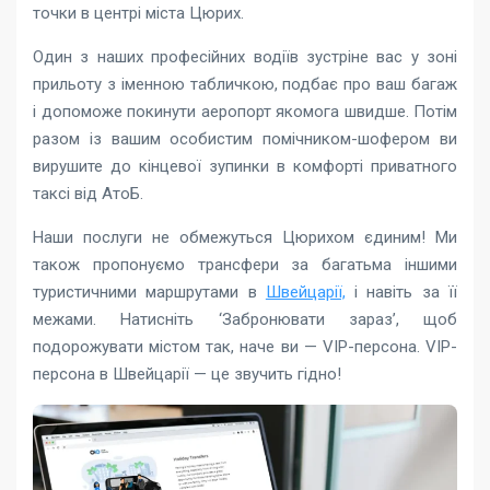
точки в центрі міста Цюрих.
Один з наших професійних водіїв зустріне вас у зоні
прильоту з іменною табличкою, подбає про ваш багаж
і допоможе покинути аеропорт якомога швидше. Потім
разом із вашим особистим помічником-шофером ви
вирушите до кінцевої зупинки в комфорті приватного
таксі від АтоБ.
Наши послуги не обмежуться Цюрихом єдиним! Ми
також пропонуємо трансфери за багатьма іншими
туристичними маршрутами в
Швейцарії,
і навіть за її
межами. Натисніть ‘Забронювати зараз’, щоб
подорожувати містом так, наче ви — VIP-персона. VIP-
персона в Швейцарії — це звучить гідно!