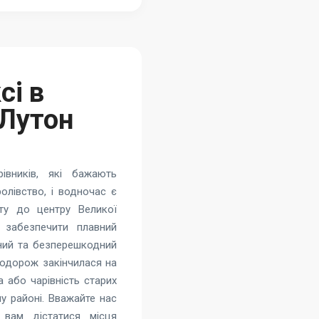
сі в
 Лутон
івників, які бажають
лівство, і водночас є
ту до центру Великої
забезпечити плавний
йний та безперешкодний
подорож закінчилася на
 або чарівність старих
у районі. Вважайте нас
вам дістатися місця