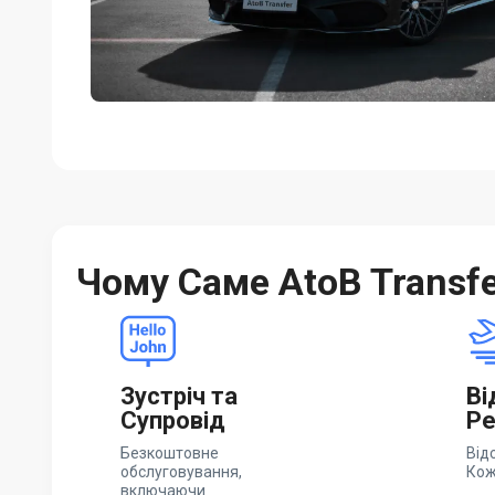
Чому Саме AtoB Transf
Зустріч та
Ві
Супровід
Ре
Безкоштовне
Від
обслуговування,
Кож
включаючи