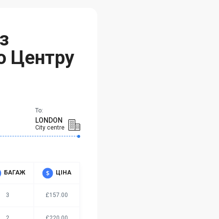
з
о Центру
To:
LONDON
City centre
БАГАЖ
ЦІНА
3
£157.00
2
£220.00