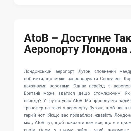
AtoB – Доступне Так
Аеропорту Лондона
Лондонський аеропорт Лутон сповнений мандр
побачити, що може запропонувати Сполучене Коро
важливими воротами. Однак переїзд з аеропор
Британії може здатися дещо стомлюючим. Як 
перехід? У гру вступає AtoB. Ми пропонуємо наді
трансфер на таксі з аеропорту Лутона, щоб ваша 
гарній ноті. Якщо вас приваблює жвавість Лондона
міст, AtoB тут, щоб показати вам все, що є в цьом
своїм гідом у цьому районі, який допоможе 