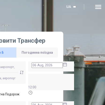
UA
овити Трансфер
о Б
Погодинна поїздка
12:00
тна Подорож