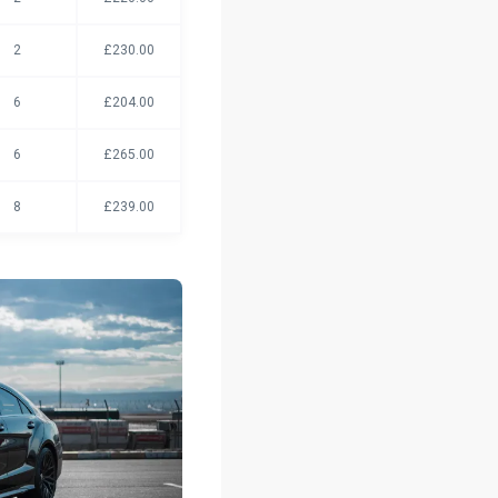
2
£230.00
6
£204.00
6
£265.00
8
£239.00