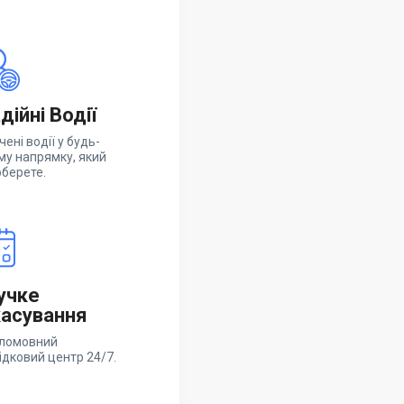
дійні Водії
чені водії у будь-
му напрямку, який
оберете.
учке
асування
ломовний
ідковий центр 24/7.