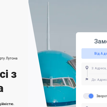
Зам
Від А д
рту Лутона
сі з
а
Зворо
ійністю.