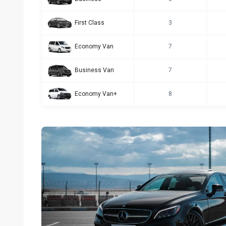
First Class
3
Economy Van
7
Business Van
7
Economy Van+
8