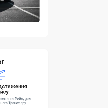
er
дстеження
йсу
стеження Рейсу для
ного Трансферу