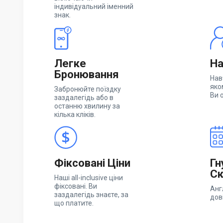
індивідуальний іменний
знак.
Легке
На
Бронювання
Нав
яко
Забронюйте поїздку
Ви 
заздалегідь або в
останню хвилину за
кілька кліків.
Фіксовані Ціни
Гн
Ск
Наші all-inclusive ціни
фіксовані. Ви
Анг
заздалегідь знаєте, за
дов
що платите.