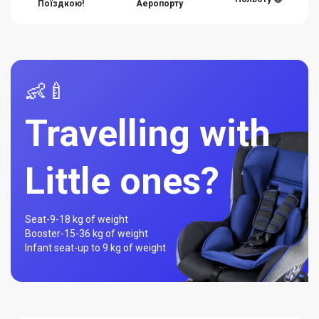
Поїздкою!
Аеропорту
👶🍼
Travelling with
Little ones?
Seat-
9-18 kg of weight
Booster-
15-36 kg of weight
Infant seat-
up to 9 kg of weight