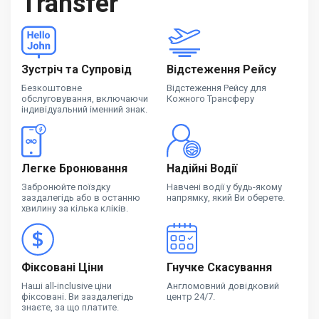
Transfer
Зустріч та Супровід
Відстеження Рейсу
Безкоштовне
Відстеження Рейсу для
обслуговування, включаючи
Кожного Трансферу
індивідуальний іменний знак.
Легке Бронювання
Надійні Водії
Забронюйте поїздку
Навчені водії у будь-якому
заздалегідь або в останню
напрямку, який Ви оберете.
хвилину за кілька кліків.
Фіксовані Ціни
Гнучке Скасування
Наші all-inclusive ціни
Англомовний довідковий
фіксовані. Ви заздалегідь
центр 24/7.
знаєте, за що платите.