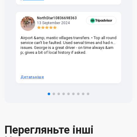
NorthStar10836698363
13 September 2024
Airport &amp; mastic villages transfers. • Top all round
Pr
service can't be faulted. Used serval times and had no
UK
issues. George is a great driver - on time always &am
em
p; gives a bit of local history if asked.
be
ra
t 
we
be
he
Детальніше
Д
om
n 
re
Перегляньте інші