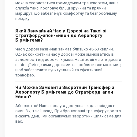
можна скористатися громадським транспортом, наша
служба таксі пропонує більш зручний та прямий
маршрут, що забезпечує комфортну та безпроблемну
поїздку.
Який Звичайний Час у Дорозі на Таксі зі
Стратфорд-апон-Ейвон до Аеропорту
Бірмінгема?
Час у дорозі зазвичай займає близько 45-60 хвилин.
Однак конкретний час у дорозі може змінюватись в
залежності від дорожніх умов. Наші водії мають досвід
навігації місцевими дорогами та зроблять все можливе,
щоб забезпечити пунктуальний та ефективний
трансфер.
Чи Можна Замовити Зворотний Трансфер з
Аеропорту Бірмінгема до Стратфорд-апон-
Ейвон?
Абсолютно! Наша послуга доступна як для поїздок в
один бік, так і назад. При бронюванні трансферу просто
вкажіть дані, і ми організуємо зворотний шлях саме для
вас.