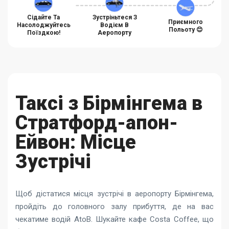
Сідайте Та
Зустріньтеся З
Приємного
Насолоджуйтесь
Водієм В
Польоту 😊
Поїздкою!
Аеропорту
Таксі з Бірмінгема в
Стратфорд-апон-
Ейвон: Місце
Зустрічі
Щоб дістатися місця зустрічі в аеропорту Бірмінгема,
пройдіть до головного залу прибуття, де на вас
чекатиме водій AtoB. Шукайте кафе Costa Coffee, що