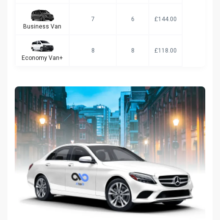
7
6
£144.00
Business Van
8
8
£118.00
Economy Van+