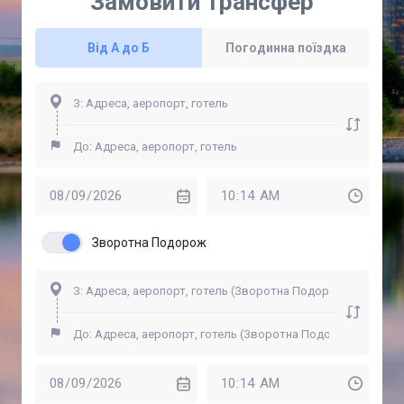
Замовити Трансфер
Від А до Б
Погодинна поїздка
Зворотна Подорож