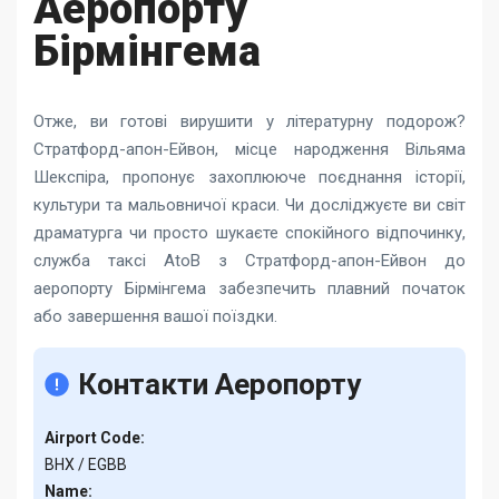
Аеропорту
Бірмінгема
Отже, ви готові вирушити у літературну подорож?
Стратфорд-апон-Ейвон, місце народження Вільяма
Шекспіра, пропонує захоплююче поєднання історії,
культури та мальовничої краси. Чи досліджуєте ви світ
драматурга чи просто шукаєте спокійного відпочинку,
служба таксі AtoB
з Стратфорд-апон-Ейвон
до
аеропорту Бірмінгема забезпечить плавний початок
або завершення вашої поїздки.
Контакти Аеропорту
Airport Code:
BHX / EGBB
Name: