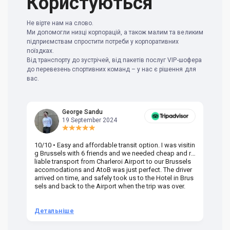
Користуються
Не вірте нам на слово.
Ми допомогли низці корпорацій, а також малим та великим
підприємствам спростити потреби у корпоративних
поїздках.
Від транспорту до зустрічей, від пакетів послуг VIP-шофера
до перевезень спортивних команд – у нас є рішення для
вас.
George Sandu
19 September 2024
10/10 • Easy and affordable transit option. I was visitin
Am
g Brussels with 6 friends and we needed cheap and re
va
liable transport from Charleroi Airport to our Brussels
wa
accomodations and AtoB was just perfect. The driver
or
arrived on time, and safely took us to the Hotel in Brus
dr
sels and back to the Airport when the trip was over.
Детальніше
Д