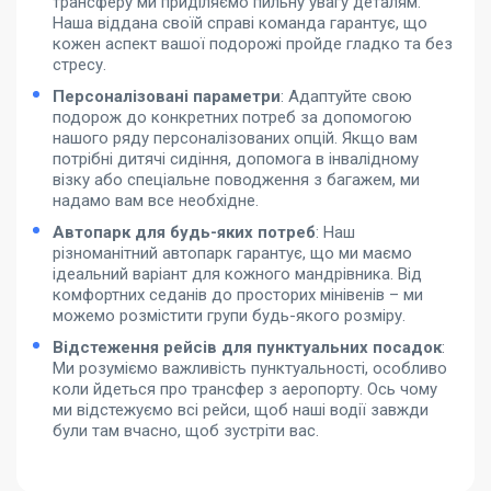
трансферу ми приділяємо пильну увагу деталям.
Наша віддана своїй справі команда гарантує, що
кожен аспект вашої подорожі пройде гладко та без
стресу.
Персоналізовані параметри
: Адаптуйте свою
подорож до конкретних потреб за допомогою
нашого ряду персоналізованих опцій. Якщо вам
потрібні дитячі сидіння, допомога в інвалідному
візку або спеціальне поводження з багажем, ми
надамо вам все необхідне.
Автопарк для будь-яких потреб
: Наш
різноманітний автопарк гарантує, що ми маємо
ідеальний варіант для кожного мандрівника. Від
комфортних седанів до просторих мінівенів – ми
можемо розмістити групи будь-якого розміру.
Відстеження рейсів для пунктуальних посадок
:
Ми розуміємо важливість пунктуальності, особливо
коли йдеться про трансфер з аеропорту. Ось чому
ми відстежуємо всі рейси, щоб наші водії завжди
були там вчасно, щоб зустріти вас.