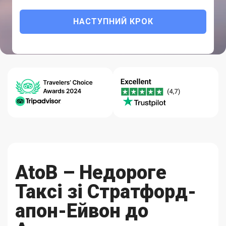
НАСТУПНИЙ КРОК
Персоналізована поїздка з
комфортом, безпекою та
надійністю.
Довідковий
Гарантія
Якість-
центр 24/7
Кращих Цін
Надійність
AtoB – Недороге
Таксі зі Стратфорд-
апон-Ейвон до