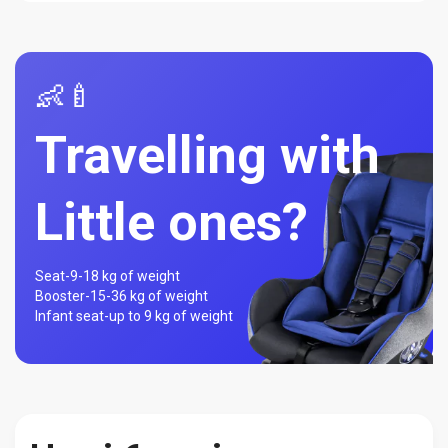
👶🍼
Travelling with
Little ones?
Seat-
9-18 kg of weight
Booster-
15-36 kg of weight
Infant seat-
up to 9 kg of weight