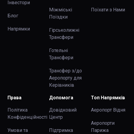
Інвестори
Міжміські
Поїхати з Нами
Блог
Поїздки
Напрямки
Гірськолижні
Трансфери
Готельні
Трансфери
Трансфер з/до
Аеропорту для
Керівників
Права
Допомога
Топ Напрямків
Політика
Довідковий
Аеропорт Відня
Конфіденційності
Центр
Аеропорти
Умови та
Підтримка
Парижа