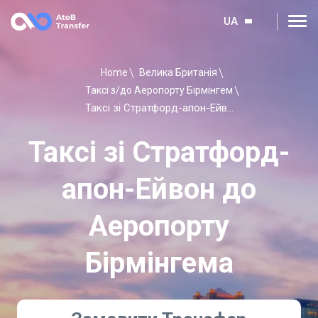
UA
Home
Велика Британія
Таксі з/до Аеропорту Бірмінгем
Таксі зі Стратфорд-апон-Ейвон до Аеропорту Бірмінгема
Таксі зі Стратфорд-
апон-Ейвон до
Аеропорту
Бірмінгема