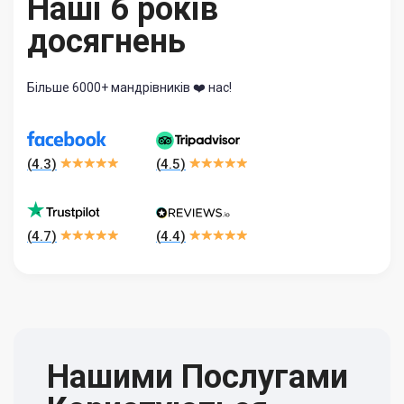
Наші 6 років
досягнень
Більше 6000+ мандрівників ❤️ нас!
(
4.3
)
(
4.5
)
(
4.7
)
(
4.4
)
Нашими Послугами