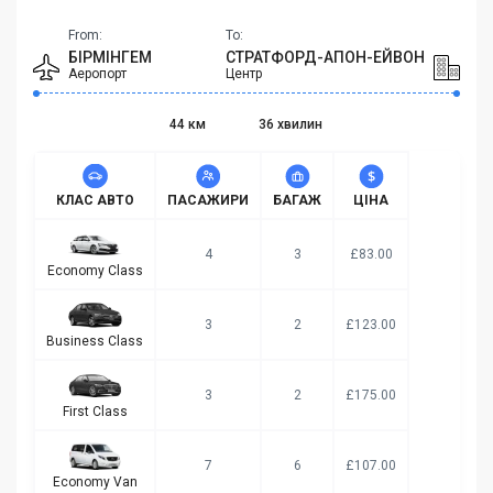
From:
To:
БІРМІНГЕМ
СТРАТФОРД-АПОН-ЕЙВОН
Аеропорт
Центр
44 км
36 хвилин
КЛАС АВТО
ПАСАЖИРИ
БАГАЖ
ЦІНА
4
3
£83.00
Economy Class
3
2
£123.00
Business Class
3
2
£175.00
First Class
7
6
£107.00
Economy Van