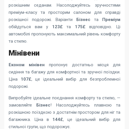
розкішним седанам. Насолоджуйтесь зручностями
преміум-класу та просторим салоном для справді
розкішної подорожі. Варіанти
Бізнес
та
Преміум
обійдуться вам у
123£
та
175£
відповідно. Ці
автомобілі пропонують максимальний рівень комфорту
та стилю.
Мінівени
Економ мінівен
пропонує достатньо місця для
сидіння та багажу для комфортної та зручної поїздки.
Ціна
107£
, це ідеальний вибір для безпроблемної
подорожі.
Випробуйте ідеальне поєднання комфорту та стилю, —
замовляйте
Бізнес
! Насолоджуйтесь плавною та
розкішною поїздкою з достатнім простором для ніг та
багажника. Ціна в
144£
, це ідеальний вибір для
стильної групи, що подорожує.