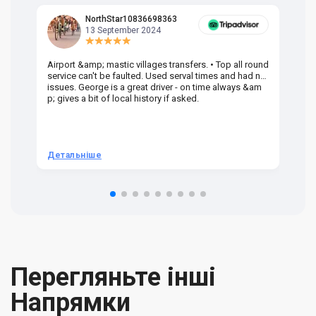
NorthStar10836698363
13 September 2024
Airport &amp; mastic villages transfers. • Top all round
Pr
service can't be faulted. Used serval times and had no
UK
issues. George is a great driver - on time always &am
em
p; gives a bit of local history if asked.
be
ra
t 
we
be
he
Детальніше
Д
om
n 
re
Перегляньте інші
Напрямки