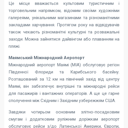
Це місце вважається культовим туристичним і
торговельним напрямком, відомим своїми художніми
галереями, унікальними магазинами та різноманітними
закладами харчування. Протягом року на відвідувачів
також чекають різноманітні культурні та розважальні
заходи. Можна зайнятися дайвінгом або плаванням на
пляжі.
Маямський Міжнародний Аеропорт
Міжнародний аеропорт Маямі (MIA) обслуговує регіон
Південної Флориди та Карибського басейну.
Розташований за 12 км на північний захід від центру
Маямі, він забезпечує внутрішні та міжнародні рейси
для пасажирів і вантажних операторів. А ще це гарне
сполучення між Східним і Західним узбережжям США.
Завдяки чотирьом основним злітно-посадковим
смугам і додатковим руліжним доріжкам аеропорт
обслуговує рейси з/до Латинської Америки, Європи,