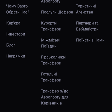
Аеропорту
Чому Варто
Туристичні
Обрати Нас?
Послуги Шофера
Агенства
Кар'єра
Курортні
Партнери та
Трансфери
Вебмайстри
Інвестори
Міжміські
Поїхати з Нами
Блог
Поїздки
Напрямки
Гірськолижні
Трансфери
Готельні
Трансфери
Трансфер з/до
Аеропорту для
Керівників