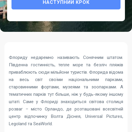
НАСТУПНИЙ КРОК
Флориду недаремно називають Сонячним штатом.
Південна гостинність, тепле море та безліч пляжів
приваблюють сюди мільйони туристів. Флорида відома
на весь світ своїми національними парками,
старовинними фортами, музеями та зоопарками. А
тематичних парків тут більше, ніж у будь-якому іншому
штаті. Саме у Флориді знаходиться світова столиця
розваг – місто Орландо, де розташовані всесвітній
центр відпочинку Волта Діснея, Universal Pictures,
Legoland та SeaWorld.