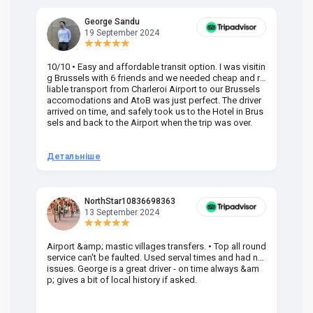
George Sandu
19 September 2024
10/10 • Easy and affordable transit option. I was visitin
Am
g Brussels with 6 friends and we needed cheap and re
va
liable transport from Charleroi Airport to our Brussels
wa
accomodations and AtoB was just perfect. The driver
or
arrived on time, and safely took us to the Hotel in Brus
dr
sels and back to the Airport when the trip was over.
Детальніше
Д
NorthStar10836698363
13 September 2024
Airport &amp; mastic villages transfers. • Top all round
Pr
service can't be faulted. Used serval times and had no
UK
issues. George is a great driver - on time always &am
em
p; gives a bit of local history if asked.
be
ra
t 