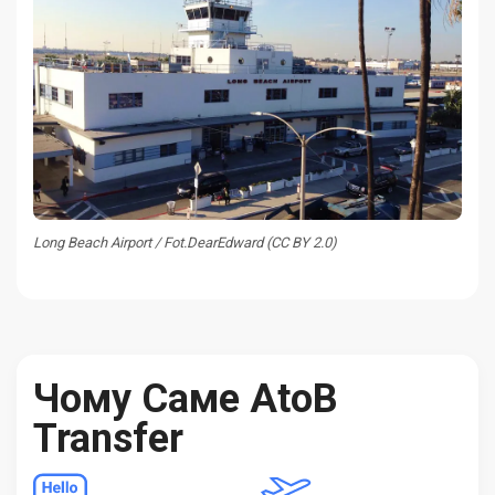
Long Beach Airport / Fot.DearEdward (CC BY 2.0)
Чому Саме AtoB
Transfer