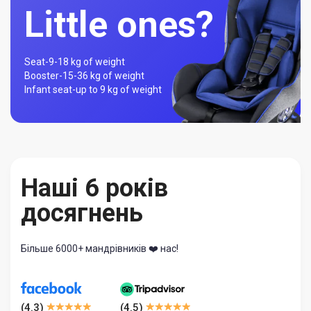
Little ones?
Seat-
9-18 kg of weight
Booster-
15-36 kg of weight
Infant seat-
up to 9 kg of weight
Наші 6 років
досягнень
Більше 6000+ мандрівників ❤️ нас!
(
4.3
)
(
4.5
)