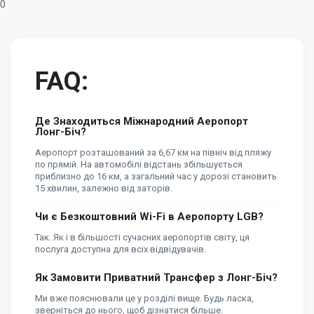
0
FAQ:
Де Знаходиться Міжнародний Аеропорт
Лонг-Біч?
Аеропорт розташований за 6,67 км на північ від пляжу
по прямій. На автомобілі відстань збільшується
приблизно до 16 км, а загальний час у дорозі становить
15 хвилин, залежно від заторів.
Чи є Безкоштовний Wi-Fi в Аеропорту LGB?
Так. Як і в більшості сучасних аеропортів світу, ця
послуга доступна для всіх відвідувачів.
Як Замовити Приватний Трансфер з Лонг-Біч?
Ми вже пояснювали це у розділі вище. Будь ласка,
зверніться до нього, щоб дізнатися більше.