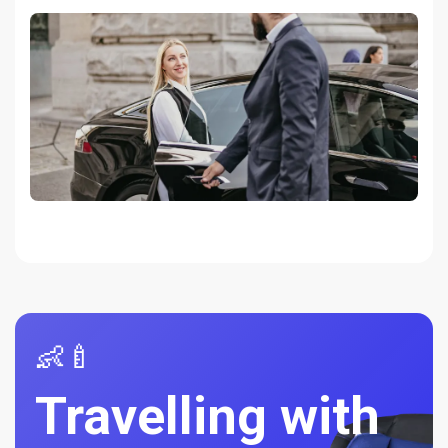
👶🍼
Travelling with