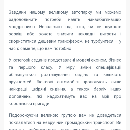
Завдяки нашому великому автопарку ми можемо
задовольнити потреби навіть найвибагливіших
мандрівників. Незалежно від того, чи ви шукаєте
розкіш або хочете знизити накладні витрати і
скористатися дешевим трансфером, не турбуйтеся – у
нас є саме те, що вам потрібно.
У категорії седанів представлені моделі економ, бізнес
та першого класу. У міру зміни специфікації
збільшується розташування сидінь та кількість
зручностей. Люксові автомобілі пропонують лише
найкращі шкіряні сидіння, а також безліч інших
доповнень, які надихатимуть вас на мрії про
королівські пригоди.
Подорожуючи великою групою вам не доведеться
покладатися на незручний громадський транспорт. Ви
можете забронювати позашляховик через нашу