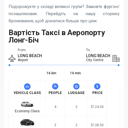
Подорожуєте у складі великої групи? Замовте фургон/
позашляховик. Перейдіть на нашу сторінку
бронювання, щоб дізнатися більше про ціни.
Вартість Таксі в Аеропорту
Лонг-Біч
From:
To:
LONG BEACH
LONG BEACH
Airport
City Centre
16 km
14 min
VEHICLE CLASS
PEOPLE
LUGGAGE
PRICE
4
3
$124.00
Economy Class
3
2
$138.00