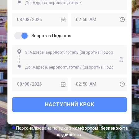
Зворотна Подорож
НАСТУПНИЙ КРОК
Персоналізована поїздка з
комфортом, безпекою та
надійністю.