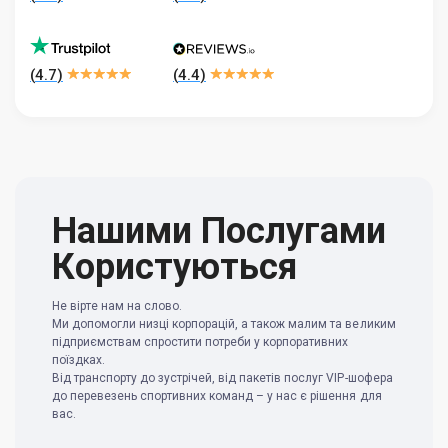
(
4.7
)
(
4.4
)
Нашими Послугами
Користуються
Не вірте нам на слово.
Ми допомогли низці корпорацій, а також малим та великим
підприємствам спростити потреби у корпоративних
поїздках.
Від транспорту до зустрічей, від пакетів послуг VIP-шофера
до перевезень спортивних команд – у нас є рішення для
вас.