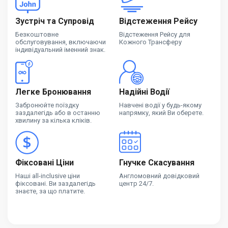
Зустріч та Супровід
Відстеження Рейсу
Безкоштовне
Відстеження Рейсу для
обслуговування, включаючи
Кожного Трансферу
індивідуальний іменний знак.
Легке Бронювання
Надійні Водії
Забронюйте поїздку
Навчені водії у будь-якому
заздалегідь або в останню
напрямку, який Ви оберете.
хвилину за кілька кліків.
Фіксовані Ціни
Гнучке Скасування
Наші all-inclusive ціни
Англомовний довідковий
фіксовані. Ви заздалегідь
центр 24/7.
знаєте, за що платите.