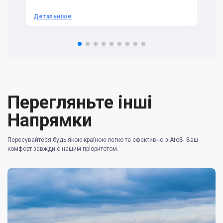
we
be
he
Детальніше
Д
om
n 
re
Перегляньте інші
Напрямки
Пересувайтеся будь-якою країною легко та ефективно з AtoB. Ваш
комфорт завжди є нашим пріоритетом.