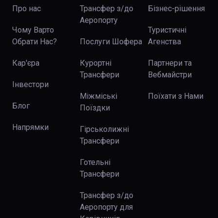
Про нас
Трансфер з/до
Бізнес-рішення
Аеропорту
Чому Варто
Туристичні
Обрати Нас?
Послуги Шофера
Агенства
Кар'єра
Курортні
Партнери та
Трансфери
Вебмайстри
Інвестори
Міжміські
Поїхати з Нами
Блог
Поїздки
Напрямки
Гірськолижні
Трансфери
Готельні
Трансфери
Трансфер з/до
Аеропорту для