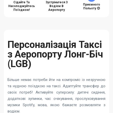
Сідайте Та
Зустріньтеся З
Приємного
Насолоджуйтесь
Водієм В
Польоту 😊
Поїздкою!
Аеропорту
Персоналізація Таксі
з Аеропорту Лонг-Біч
(LGB)
Більше немає потреби йти на компроміс із незручною
та нудною поїздкою на таксі. Адаптуйте трансфер до
своїх потреб! Активуйте суперсилу: дитячі сидіння,
додаткові зупинки, час очікування, прослуховування
музики Spotify, мова, якою бажаєте розмовляти з
водієм.