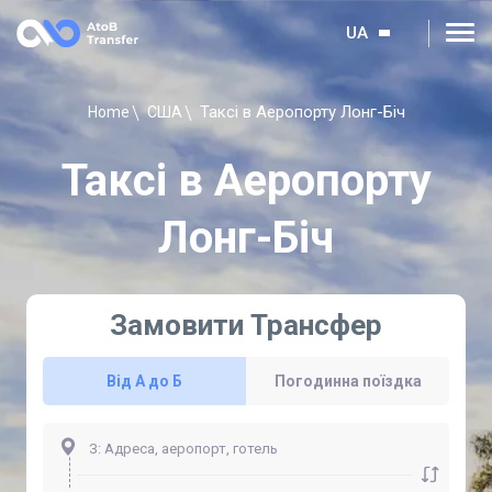
UA
Таксі в Аеропорту Лонг-Біч
Home
США
Таксі в Аеропорту
Лонг-Біч
Замовити Трансфер
Від А до Б
Погодинна поїздка