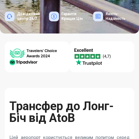
Довідковий
Гарантія
Якість-
центр 24/7
Кращих Цін
Надійність
Трансфер до Лонг-
Біч від AtoB
Цей аеропорт користується великим попитом серед