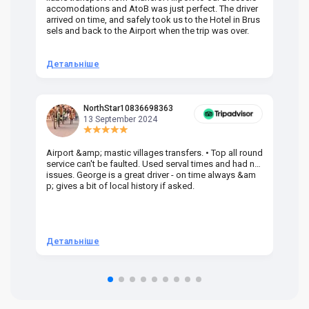
accomodations and AtoB was just perfect. The driver
or
arrived on time, and safely took us to the Hotel in Brus
dr
sels and back to the Airport when the trip was over.
Детальніше
Д
NorthStar10836698363
13 September 2024
Airport &amp; mastic villages transfers. • Top all round
Pr
service can't be faulted. Used serval times and had no
UK
issues. George is a great driver - on time always &am
em
p; gives a bit of local history if asked.
be
ra
t 
we
be
he
Детальніше
Д
om
n 
re