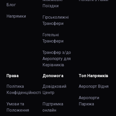
Блог
Поїздки
Напрямки
Гірськолижні
Трансфери
Готельні
Трансфери
Трансфер з/до
Аеропорту для
Керівників
Права
Допомога
Топ Напрямків
Політика
Довідковий
Аеропорт Відня
Конфіденційності
Центр
Аеропорти
Умови та
Підтримка
Парижа
Положення
онлайн