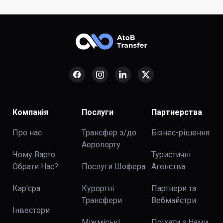
Компанія
Послуги
Партнерства
Про нас
Трансфер з/до
Бізнес-рішення
Аеропорту
Чому Варто
Туристичні
Обрати Нас?
Послуги Шофера
Агенства
Кар'єра
Курортні
Партнери та
Трансфери
Вебмайстри
Інвестори
Міжміські
Поїхати з Нами