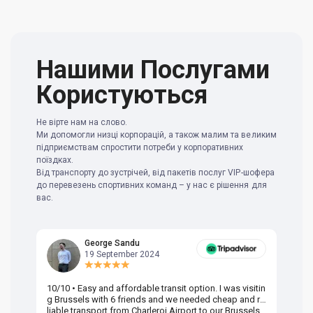
Нашими Послугами
Користуються
Не вірте нам на слово.
Ми допомогли низці корпорацій, а також малим та великим
підприємствам спростити потреби у корпоративних
поїздках.
Від транспорту до зустрічей, від пакетів послуг VIP-шофера
до перевезень спортивних команд – у нас є рішення для
вас.
George Sandu
19 September 2024
10/10 • Easy and affordable transit option. I was visitin
Am
g Brussels with 6 friends and we needed cheap and re
va
liable transport from Charleroi Airport to our Brussels
wa