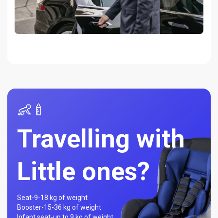
👶🍼
Travelling with
Little ones?
Seat-
9-18 kg of weight
Booster-
15-36 kg of weight
Infant seat-
up to 9 kg of weight