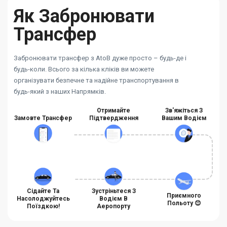
Як Забронювати
Трансфер
Забронювати трансфер з AtoB дуже просто – будь-де і
будь-коли. Всього за кілька кліків ви можете
організувати безпечне та надійне транспортування в
будь-який з наших Напрямків.
Отримайте
Зв'яжіться З
Замовте Трансфер
Підтвердження
Вашим Водієм
Сідайте Та
Зустріньтеся З
Приємного
Насолоджуйтесь
Водієм В
Польоту 😊
Поїздкою!
Аеропорту