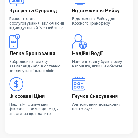
Зустріч та Супровід
Відстеження Рейсу
Безкоштовне
Відстеження Рейсу для
обслуговування, включаючи
Кожного Трансферу
індивідуальний іменний знак.
Легке Бронювання
Надійні Водії
Забронюйте поїздку
Навчені водії у будь-якому
заздалегідь або в останню
напрямку, який Ви оберете.
хвилину за кілька кліків.
Фіксовані Ціни
Гнучке Скасування
Наші all-inclusive ціни
Англомовний довідковий
фіксовані. Ви заздалегідь
центр 24/7.
знаєте, за що платите.