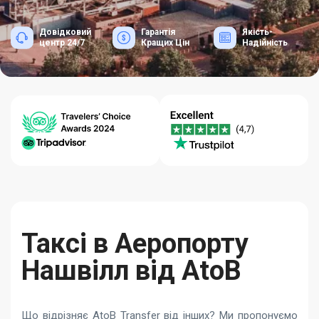
Довідковий
Гарантія
Якість-
центр 24/7
Кращих Цін
Надійність
Таксі в Аеропорту
Нашвілл від AtoB
Що відрізняє AtoB Transfer від інших? Ми пропонуємо