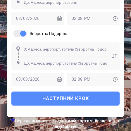
Зворотна Подорож
НАСТУПНИЙ КРОК
Персоналізована поїздка з
комфортом, безпекою та
надійністю.