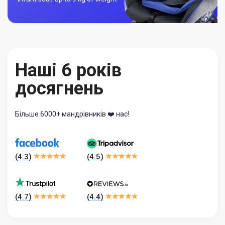
Наші 6 років
досягнень
Більше 6000+ мандрівників ❤️ нас!
(
4.3
)
(
4.5
)
(
4.7
)
(
4.4
)