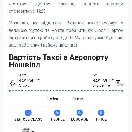
дістатися центру Нашвілл, вартість поїздки
становитиме 122$.
Можливо, ви відвідуєте будинок кантрі-музики з
великою групою та мрієте побачити, як Доллі Партон
скаржиться на роботу з 9 до 5! Ми реалізуємо будь-які
ваші забаганки і найсміливіші ідеї.
Вартість Таксі в Аеропорту
Нашвілл
From:
To:
NASHVILLE
NASHVILLE
Airport
City centre
15 km
18 min
VEHICLE CLASS
PEOPLE
LUGGAGE
PRICE