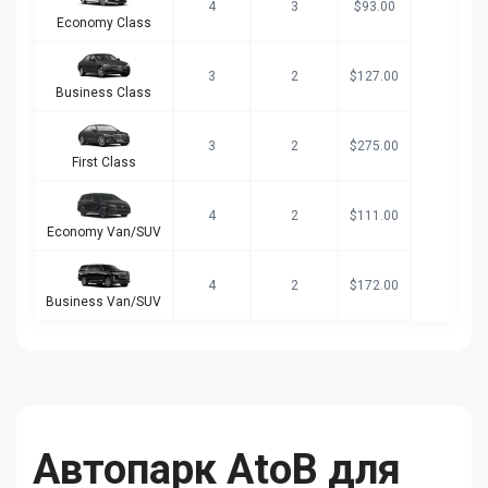
4
3
$93.00
Economy Class
3
2
$127.00
Business Class
3
2
$275.00
First Class
4
2
$111.00
Economy Van/SUV
4
2
$172.00
Business Van/SUV
Автопарк AtoB для