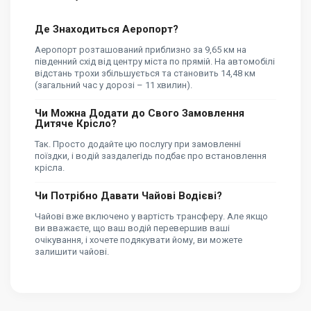
Де Знаходиться Аеропорт?
Аеропорт розташований приблизно за 9,65 км на
південний схід від центру міста по прямій. На автомобілі
відстань трохи збільшується та становить 14,48 км
(загальний час у дорозі – 11 хвилин).
Чи Можна Додати до Свого Замовлення
Дитяче Крісло?
Так. Просто додайте цю послугу при замовленні
поїздки, і водій заздалегідь подбає про встановлення
крісла.
Чи Потрібно Давати Чайові Водієві?
Чайові вже включено у вартість трансферу. Але якщо
ви вважаєте, що ваш водій перевершив ваші
очікування, і хочете подякувати йому, ви можете
залишити чайові.