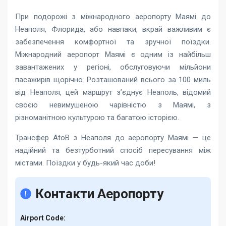
При подорожі з міжнародного аеропорту Маямі до
Неаполя, Флорида, або навпаки, вкрай важливим є
забезпечення комфортної та зручної поїздки.
Міжнародний аеропорт Маямі є одним із найбільш
завантажених у регіоні, обслуговуючи мільйони
пасажирів щорічно. Розташований всього за 100 миль
від Неаполя, цей маршрут з’єднує Неаполь, відомий
своєю невимушеною чарівністю з Маямі, з
різноманітною культурою та багатою історією.
Трансфер AtoB з Неаполя до аеропорту Маямі
— це
надійний та безтурботний спосіб пересування між
містами. Поїздки у будь-який час доби!
Контакти Аеропорту
Airport Code: