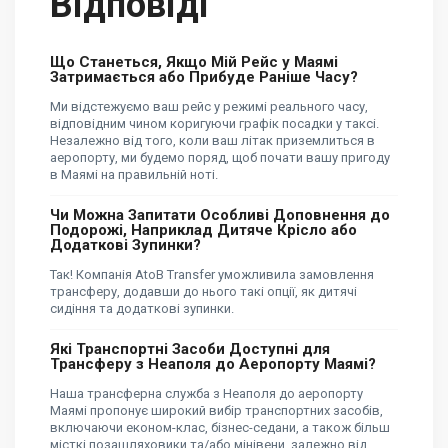
Відповіді
Що Станеться, Якщо Мій Рейс у Маямі
Затримається або Прибуде Раніше Часу?
Ми відстежуємо ваш рейс у режимі реального часу,
відповідним чином коригуючи графік посадки у таксі.
Незалежно від того, коли ваш літак приземлиться в
аеропорту, ми будемо поряд, щоб почати вашу пригоду
в Маямі на правильній ноті.
Чи Можна Запитати Особливі Доповнення до
Подорожі, Наприклад Дитяче Крісло або
Додаткові Зупинки?
Так! Компанія AtoB Transfer уможливила замовлення
трансферу, додавши до нього такі опції, як дитячі
сидіння та додаткові зупинки.
Які Транспортні Засоби Доступні для
Трансферу з Неаполя до Аеропорту Маямі?
Наша трансферна служба з Неаполя до аеропорту
Маямі пропонує широкий вибір транспортних засобів,
включаючи економ-клас, бізнес-седани, а також більш
місткі позашляховики та/або мінівени, залежно від