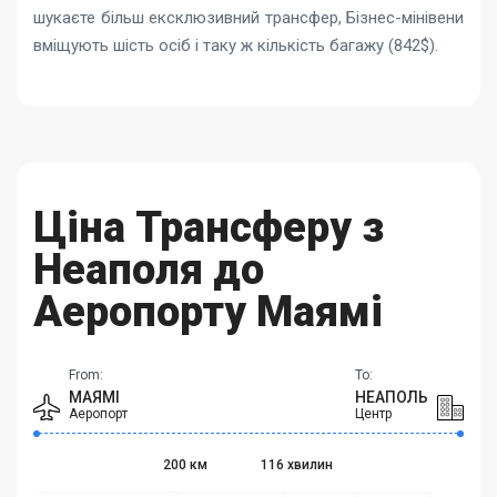
шукаєте більш ексклюзивний трансфер, Бізнес-мінівени
вміщують шість осіб і таку ж кількість багажу (842$).
Ціна Трансферу з
Неаполя до
Аеропорту Маямі
From:
To:
МАЯМІ
НЕАПОЛЬ
Аеропорт
Центр
200 км
116 хвилин