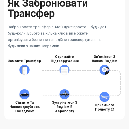
Як Забронювати
Трансфер
Забронювати трансфер з AtoB дуже просто – будь-де і
будь-коли. Всього за кілька кліків ви можете
організувати безпечне та надійне транспортування в
будь-який з наших Напрямків.
Отримайте
Зв'яжіться З
Замовте Трансфер
Підтвердження
Вашим Водієм
Сідайте Та
Зустріньтеся З
Приємного
Насолоджуйтесь
Водієм В
Польоту 😊
Поїздкою!
Аеропорту