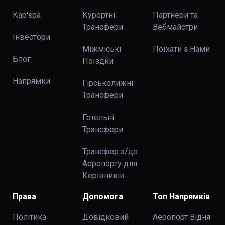
Кар'єра
Курортні
Партнери та
Трансфери
Вебмайстри
Інвестори
Міжміські
Поїхати з Нами
Блог
Поїздки
Напрямки
Гірськолижні
Трансфери
Готельні
Трансфери
Трансфер з/до
Аеропорту для
Керівників
Права
Допомога
Топ Напрямків
Політика
Довідковий
Аеропорт Відня