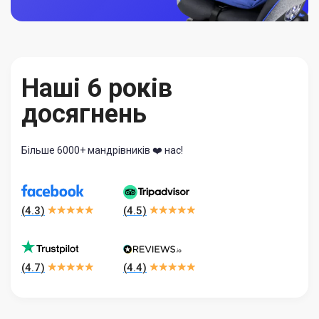
Наші 6 років
досягнень
Більше 6000+ мандрівників ❤️ нас!
(
4.3
)
(
4.5
)
(
4.7
)
(
4.4
)