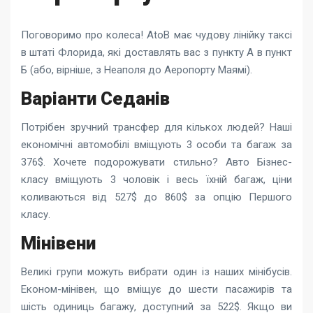
Поговоримо про колеса! AtoB має чудову лінійку таксі
в штаті Флорида, які доставлять вас з пункту А в пункт
Б (або, вірніше, з Неаполя до Аеропорту Маямі).
Варіанти Седанів
Потрібен зручний трансфер для кількох людей? Наші
економічні автомобілі вміщують 3 особи та багаж за
376$. Хочете подорожувати стильно? Авто Бізнес-
класу вміщують 3 чоловік і весь їхній багаж, ціни
коливаються від 527$ до 860$ за опцію Першого
класу.
Мінівени
Великі групи можуть вибрати один із наших мінібусів.
Економ-мінівен, що вміщує до шести пасажирів та
шість одиниць багажу, доступний за 522$. Якщо ви