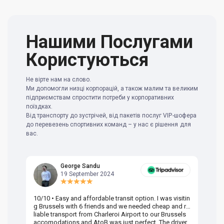
Нашими Послугами
Користуються
Не вірте нам на слово.
Ми допомогли низці корпорацій, а також малим та великим
підприємствам спростити потреби у корпоративних
поїздках.
Від транспорту до зустрічей, від пакетів послуг VIP-шофера
до перевезень спортивних команд – у нас є рішення для
вас.
George Sandu
19 September 2024
10/10 • Easy and affordable transit option. I was visitin
Am
g Brussels with 6 friends and we needed cheap and re
va
liable transport from Charleroi Airport to our Brussels
wa
accomodations and AtoB was just perfect. The driver
or