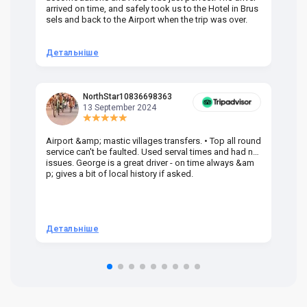
arrived on time, and safely took us to the Hotel in Brus
dr
sels and back to the Airport when the trip was over.
Детальніше
Д
NorthStar10836698363
13 September 2024
Airport &amp; mastic villages transfers. • Top all round
Pr
service can't be faulted. Used serval times and had no
UK
issues. George is a great driver - on time always &am
em
p; gives a bit of local history if asked.
be
ra
t 
we
be
he
Детальніше
Д
om
n 
re