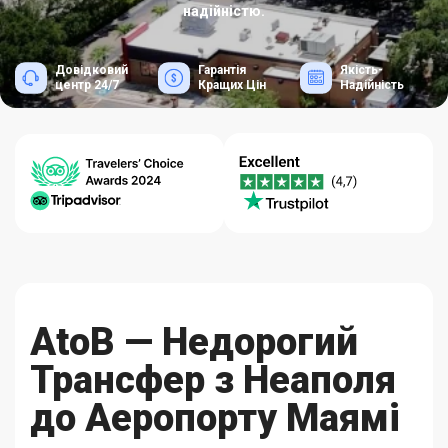
надійністю.
Довідковий
Гарантія
Якість-
центр 24/7
Кращих Цін
Надійність
AtoB — Недорогий
Трансфер з Неаполя
до Аеропорту Маямі