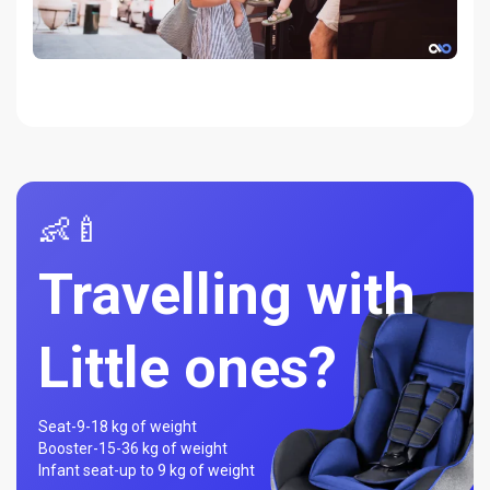
👶🍼
Travelling with
Little ones?
Seat-
9-18 kg of weight
Booster-
15-36 kg of weight
Infant seat-
up to 9 kg of weight