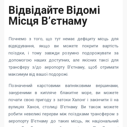
Відвідайте Відомі
Місця В’єтнаму
Почнемо з того, що тут немає дефіциту місць для
відвідування, якщо ви можете покрити вартість
поїздки, і тому завжди розумно подорожувати за
допомогою наших доступних, але якісних таксі для
трансферу з/до аеропорту В’єтнаму, щоб отримати
максимум від вашої подорожі.
Позначений карстовими вапняковими вершинами,
зануреними в кипляче блакитне море, ви можете
почати свою пригоду з затоки Халонг і закінчити її на
вулицях Ханоя, столиці В’єтнаму. Ви також можете
робити невеликі перерви між поїздками трансфером з
аеропорту В’єтнаму до таких місць, як національний