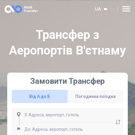
UA
Трансфер з
Аеропортів В'єтнаму
Замовити Трансфер
Від А до Б
Погодинна поїздка