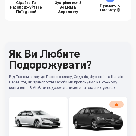
Сідайте Та
Зустріньтеся З
Приємного
Насолоджуйтесь
Водієм В
Польоту 😊
Поїздкою!
Аеропорту
Як Ви Любите
Подорожувати?
Від Економ-класу до Першого класу, Седанів, Фургонів та Шатлів -
Перевірте, які транспортні засоби ми пропонуємо на кожному
континенті. З AtoB ви подорожуватимете на власних умовах.