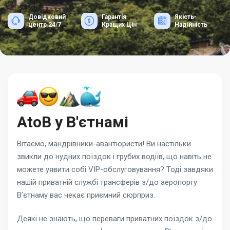
Довідковий
Гарантія
Якість-
центр 24/7
Кращих Цін
Надійність
AtoB у В'єтнамі
Вітаємо, мандрівники-авантюристи! Ви настільки
звикли до нудних поїздок і грубих водіїв, що навіть не
можете уявити собі VIP-обслуговування? Тоді завдяки
нашій приватній службі трансферів з/до аеропорту
В’єтнаму вас чекає приємний сюрприз.
Деякі не знають, що переваги приватних поїздок з/до