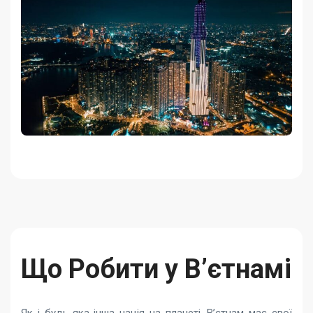
Що Робити у В’єтнамі