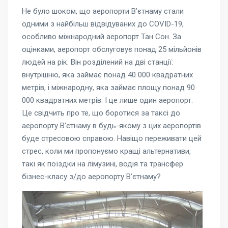
Не було шоком, що аеропорти В’єтнаму стали
одними з найбільш відвідуваних до COVID-19,
особливо міжнародний аеропорт Тан Сон. За
оцінками, аеропорт обслуговує понад 25 мільйонів
людей на рік. Він розділений на дві станції:
внутрішню, яка займає понад 40 000 квадратних
метрів, і міжнародну, яка займає площу понад 90
000 квадратних метрів. І це лише один аеропорт.
Це свідчить про те, що боротися за таксі до
аеропорту В’єтнаму в будь-якому з цих аеропортів
буде стресовою справою. Навіщо переживати цей
стрес, коли ми пропонуємо кращі альтернативи,
такі
як поїздки на лімузині, водія та трансфер
бізнес-класу з/до аеропорту В’єтнаму?