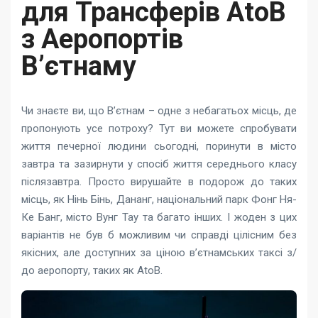
для Трансферів AtoB
з Аеропортів
В’єтнаму
Чи знаєте ви, що В’єтнам – одне з небагатьох місць, де
пропонують усе потроху? Тут ви можете спробувати
життя печерної людини сьогодні, поринути в місто
завтра та зазирнути у спосіб життя середнього класу
післязавтра. Просто вирушайте в подорож до таких
місць, як Нінь Бінь, Дананг, національний парк Фонг Ня-
Ке Банг, місто Вунг Тау та багато інших. І жоден з цих
варіантів не був б можливим чи справді цілісним без
якісних, але доступних за ціною в’єтнамських таксі з/
до аеропорту, таких як AtoB.