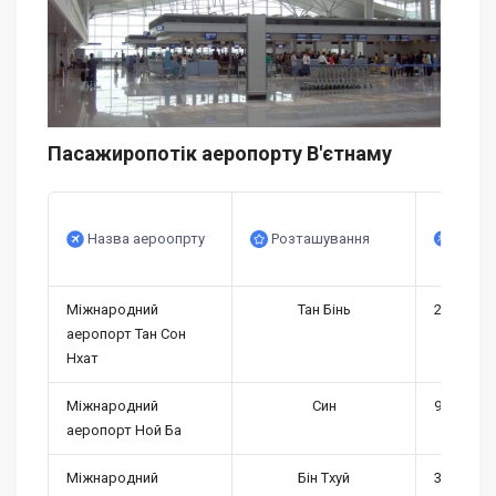
Пасажиропотік аеропорту В'єтнаму
Серед
Назва аероопрту
Розташування
пасажи
Міжнародний
Тан Бінь
25 мільо
аеропорт Тан Сон
Нхат
Міжнародний
Син
9-13 міл
аеропорт Ной Ба
Міжнародний
Бін Тхуй
3-5 мільо