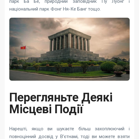
парк Ба Бе, природний заповідник Пу Луонг і
національний парк Фонг Ня-Ке Банг тощо.
Перегляньте Деякі
Місцеві Події
Нарешті, якщо ви шукаєте більш захоплюючий і
повноцінний досвід у В’єтнамі, тоді ви можете взяти