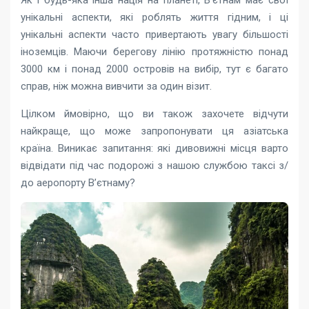
Як і будь-яка інша нація на планеті, В’єтнам має свої
унікальні аспекти, які роблять життя гідним, і ці
унікальні аспекти часто привертають увагу більшості
іноземців. Маючи берегову лінію протяжністю понад
3000 км і понад 2000 островів на вибір, тут є багато
справ, ніж можна вивчити за один візит.
Цілком ймовірно, що ви також захочете відчути
найкраще, що може запропонувати ця азіатська
країна. Виникає запитання: які дивовижні місця варто
відвідати під час подорожі з нашою службою таксі з/
до аеропорту В’єтнаму?