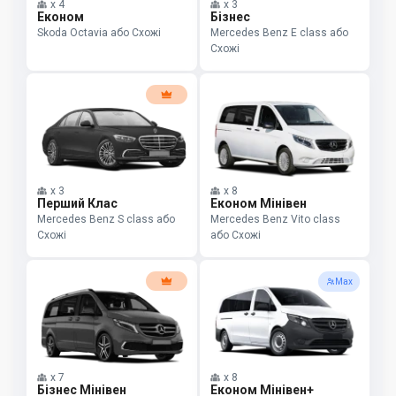
x
4
x
3
Економ
Бізнес
Skoda Octavia або Схожі
Mercedes Benz E class або
Схожі
x
3
x
8
Перший Клас
Економ Мінівен
Mercedes Benz S class або
Mercedes Benz Vito class
Схожі
або Схожі
Max
x
7
x
8
Бізнес Мінівен
Економ Мінівен+