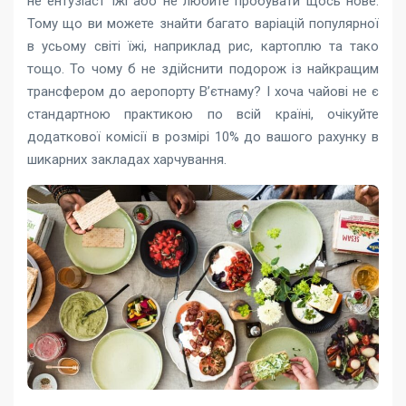
не ентузіаст їжі або не любите пробувати щось нове.
Тому що ви можете знайти багато варіацій популярної
в усьому світі їжі, наприклад рис, картоплю та тако
тощо. То чому б не здійснити подорож із найкращим
трансфером до аеропорту В’єтнаму? І хоча чайові не є
стандартною практикою по всій країні, очікуйте
додаткової комісії в розмірі 10% до вашого рахунку в
шикарних закладах харчування.