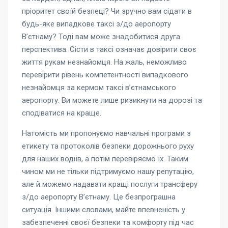
пріоритет своїй безпеці? Чи зручно вам сідати в
будь-яке випадкове таксі з/до аеропорту
В’єтнаму? Тоді вам може знадобитися друга
перспектива. Сісти в таксі означає довірити своє
життя рукам незнайомця. На жаль, неможливо
перевірити рівень компетентності випадкового
незнайомця за кермом таксі в’єтнамського
аеропорту. Ви можете лише ризикнути на дорозі та
сподіватися на краще.
Натомість ми пропонуємо навчальні програми з
етикету та протоколів безпеки дорожнього руху
для наших водіїв, а потім перевіряємо їх. Таким
чином ми не тільки підтримуємо нашу репутацію,
але й можемо надавати кращі послуги трансферу
з/до аеропорту В’єтнаму. Це безпрограшна
ситуація. Іншими словами, майте впевненість у
забезпеченні своєї безпеки та комфорту під час