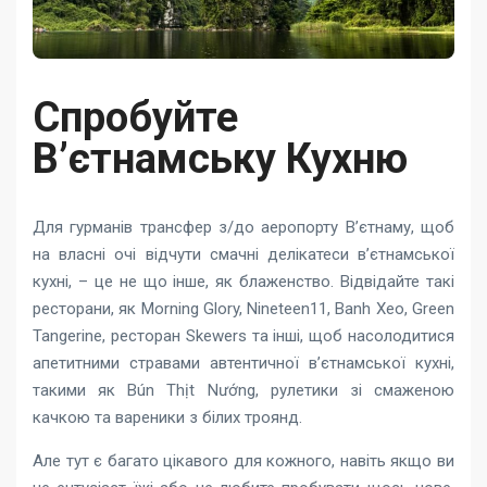
Спробуйте
В’єтнамську Кухню
Для гурманів трансфер з/до аеропорту В’єтнаму, щоб
на власні очі відчути смачні делікатеси в’єтнамської
кухні, – це не що інше, як блаженство. Відвідайте такі
ресторани, як Morning Glory, Nineteen11, Banh Xeo, Green
Tangerine, ресторан Skewers та інші, щоб насолодитися
апетитними стравами автентичної в’єтнамської кухні,
такими як Bún Thịt Nướng, рулетики зі смаженою
качкою та вареники з білих троянд.
Але тут є багато цікавого для кожного, навіть якщо ви