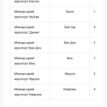
аеропорт Кантхо
Міжнародний
Хуонг
1,5-2 міл
аеропорт Фу Бай
Міжнародний
Хай Чау
4-6 мільо
аеропорт Дананг
Міжнародний
Ван Дон
2-2,5 міл
аеропорт Ван Дон
Міжнародний
Вінь
1,2-1,5 м
аеропорт Вінь
Міжнародний
Фукуок
3,2-3,7 м
аеропорт Фукуок
Міжнародний
Камрань
4,5-5,5 м
аеропорт Камрань