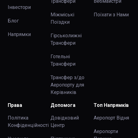
Трансфери
Вебмайстри
Інвестори
Міжміські
Поїхати з Нами
Блог
Поїздки
Напрямки
Гірськолижні
Трансфери
Готельні
Трансфери
Трансфер з/до
Аеропорту для
Керівників
Права
Допомога
Топ Напрямків
Політика
Довідковий
Аеропорт Відня
Конфіденційності
Центр
Аеропорти