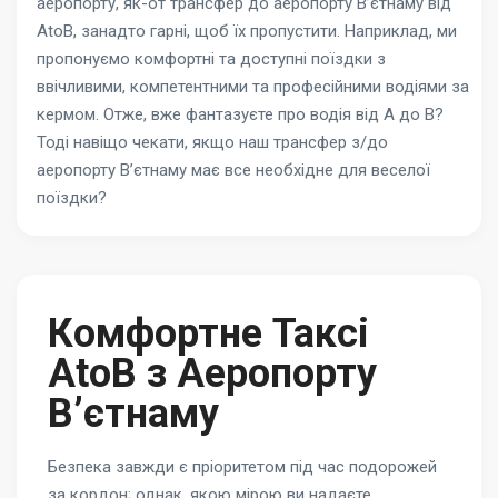
аеропорту, як-от трансфер до аеропорту В’єтнаму від
AtoB, занадто гарні, щоб їх пропустити. Наприклад, ми
пропонуємо комфортні та доступні поїздки з
ввічливими, компетентними та професійними водіями за
кермом. Отже, вже фантазуєте про водія від A до B?
Тоді навіщо чекати, якщо наш трансфер з/до
аеропорту В’єтнаму має все необхідне для веселої
поїздки?
Комфортне Таксі
AtoB з Аеропорту
В’єтнаму
Безпека завжди є пріоритетом під час подорожей
за кордон; однак, якою мірою ви надаєте