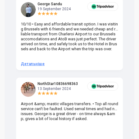
George Sandu
19 September 2024
10/10 • Easy and affordable transit option. I was visitin
Am
g Brussels with 6 friends and we needed cheap and re
va
liable transport from Charleroi Airport to our Brussels
wa
accomodations and AtoB was just perfect. The driver
or
arrived on time, and safely took us to the Hotel in Brus
dr
sels and back to the Airport when the trip was over.
Детальніше
Д
NorthStar10836698363
13 September 2024
Airport &amp; mastic villages transfers. • Top all round
Pr
service can't be faulted. Used serval times and had no
UK
issues. George is a great driver - on time always &am
em
p; gives a bit of local history if asked.
be
ra
t 
we
be