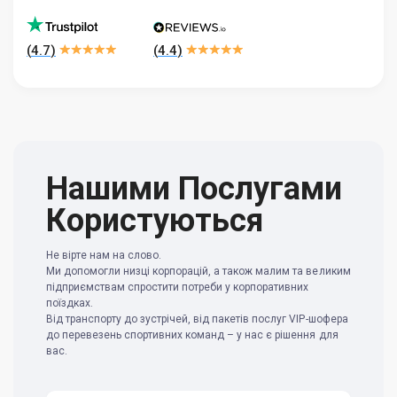
(
4.7
)
(
4.4
)
Нашими Послугами
Користуються
Не вірте нам на слово.
Ми допомогли низці корпорацій, а також малим та великим
підприємствам спростити потреби у корпоративних
поїздках.
Від транспорту до зустрічей, від пакетів послуг VIP-шофера
до перевезень спортивних команд – у нас є рішення для
вас.