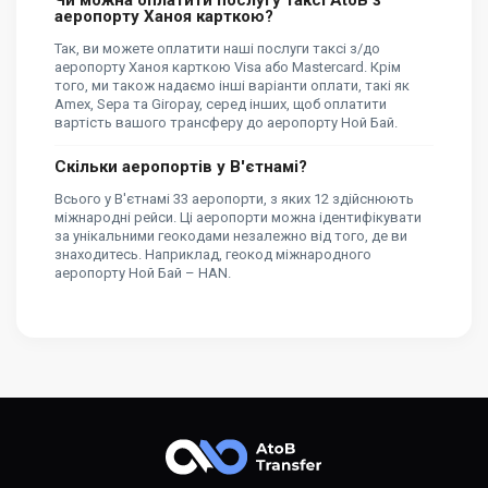
Чи можна оплатити послугу таксі AtoB з
аеропорту Ханоя карткою?
Так, ви можете оплатити наші послуги таксі з/до
аеропорту Ханоя карткою Visa або Mastercard. Крім
того, ми також надаємо інші варіанти оплати, такі як
Amex, Sepa та Giropay, серед інших, щоб оплатити
вартість вашого трансферу до аеропорту Ной Бай.
Скільки аеропортів у В'єтнамі?
Всього у В'єтнамі 33 аеропорти, з яких 12 здійснюють
міжнародні рейси. Ці аеропорти можна ідентифікувати
за унікальними геокодами незалежно від того, де ви
знаходитесь. Наприклад, геокод міжнародного
аеропорту Ной Бай – HAN.