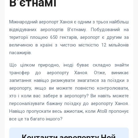
В’єтнамі
Міжнародний аеропорт Ханоя є одним з трьох найбільш
відвідуваних аеропортів В’єтнаму. Побудований на
території площею 650 гектарів, аеропорт є другим за
величиною в країні з чистою місткістю 12 мільйонів
пасажирів.
Що цілком природно, іноді буває складно знайти
трансфер до аеропорту Ханоя. Отже, виникає
запитання: навіщо ризикувати змагатися за поїздки з
аеропорту, якщо ви можете повністю контролювати,
хто і коли вас забере в аеропорту? Ви навіть можете
персоналізувати бажану поїздку до аеропорту Ханоя.
Навіщо пропускати весь ажиотаж, коли AtoB пропонує
все це та багато іншого?
Контакти аеропорту Ной