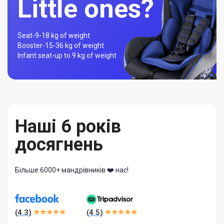
Little ones?
Seat-
9-18 kg of weight
Booster-
15-36 kg of weight
Infant seat-
up to 9 kg of weight
Наші 6 років
досягнень
Більше 6000+ мандрівників ❤️ нас!
(
4.3
)
(
4.5
)