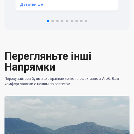
he
Детальніше
Д
om
n 
re
Перегляньте інші
Напрямки
Пересувайтеся будь-якою країною легко та ефективно з AtoB. Ваш
комфорт завжди є нашим пріоритетом.