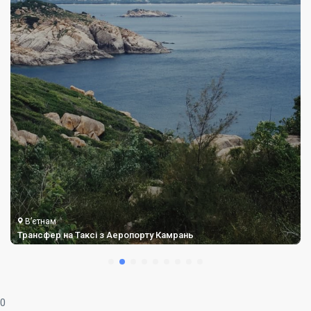
В’єтнам
Трансфер на Таксі з Аеропорту Кат Бі
0