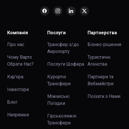
Компанія
Послуги
Партнерства
Про нас
Трансфер з/до
Бізнес-рішення
Аеропорту
Чому Варто
Туристичні
Обрати Нас?
Послуги Шофера
Агенства
Кар'єра
Курортні
Партнери та
Трансфери
Вебмайстри
Інвестори
Міжміські
Поїхати з Нами
Блог
Поїздки
Напрямки
Гірськолижні
Трансфери