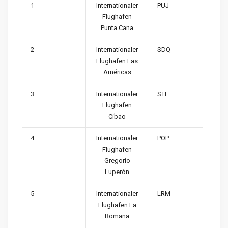
1
Internationaler
PUJ
Flughafen
Punta Cana
2
Internationaler
SDQ
Flughafen Las
Américas
3
Internationaler
STI
Flughafen
Cibao
4
Internationaler
POP
Flughafen
Gregorio
Luperón
5
Internationaler
LRM
Flughafen La
Romana