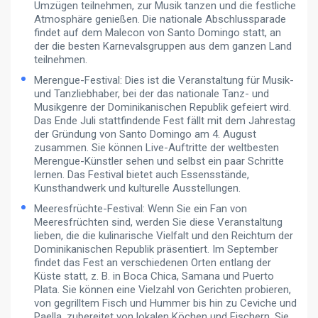
Umzügen teilnehmen, zur Musik tanzen und die festliche
Atmosphäre genießen. Die nationale Abschlussparade
findet auf dem Malecon von Santo Domingo statt, an
der die besten Karnevalsgruppen aus dem ganzen Land
teilnehmen.
Merengue-Festival: Dies ist die Veranstaltung für Musik-
und Tanzliebhaber, bei der das nationale Tanz- und
Musikgenre der Dominikanischen Republik gefeiert wird.
Das Ende Juli stattfindende Fest fällt mit dem Jahrestag
der Gründung von Santo Domingo am 4. August
zusammen. Sie können Live-Auftritte der weltbesten
Merengue-Künstler sehen und selbst ein paar Schritte
lernen. Das Festival bietet auch Essensstände,
Kunsthandwerk und kulturelle Ausstellungen.
Meeresfrüchte-Festival: Wenn Sie ein Fan von
Meeresfrüchten sind, werden Sie diese Veranstaltung
lieben, die die kulinarische Vielfalt und den Reichtum der
Dominikanischen Republik präsentiert. Im September
findet das Fest an verschiedenen Orten entlang der
Küste statt, z. B. in Boca Chica, Samana und Puerto
Plata. Sie können eine Vielzahl von Gerichten probieren,
von gegrilltem Fisch und Hummer bis hin zu Ceviche und
Paella, zubereitet von lokalen Köchen und Fischern. Sie