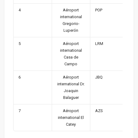
4
Aéroport
POP
international
Gregorio-
Luperón
5
Aéroport
LRM
international
Casa de
Campo
6
Aéroport
JBQ
international Dr.
Joaquin
Balaguer
7
Aéroport
AZS
international El
Catey