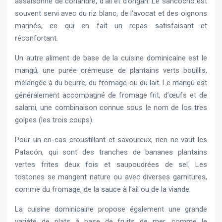
assaisonné de coriandre, d’ail et d’origan. Le sancocho est
souvent servi avec du riz blanc, de l’avocat et des oignons
marinés, ce qui en fait un repas satisfaisant et
réconfortant.
Un autre aliment de base de la cuisine dominicaine est le
mangú, une purée crémeuse de plantains verts bouillis,
mélangée à du beurre, du fromage ou du lait. Le mangú est
généralement accompagné de fromage frit, d’œufs et de
salami, une combinaison connue sous le nom de los tres
golpes (les trois coups).
Pour un en-cas croustillant et savoureux, rien ne vaut les
Patacón, qui sont des tranches de bananes plantains
vertes frites deux fois et saupoudrées de sel. Les
tostones se mangent nature ou avec diverses garnitures,
comme du fromage, de la sauce à l’ail ou de la viande.
La cuisine dominicaine propose également une grande
variété de plats à base de fruits de mer, comme le