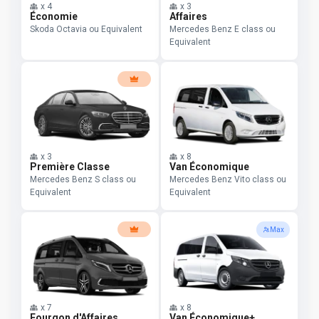
x
4
x
3
Économie
Affaires
Skoda Octavia ou Equivalent
Mercedes Benz E class ou
Equivalent
x
3
x
8
Première Classe
Van Économique
Mercedes Benz S class ou
Mercedes Benz Vito class ou
Equivalent
Equivalent
Max
x
7
x
8
Fourgon d'Affaires
Van Économique+