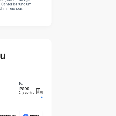
 Center ist rund um
Uhr erreichbar.
fu
To:
IPSOS
City centre