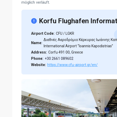
möglich verläuft.
Korfu Flughafen Informa
Airport Code:
CFU / LGKR
Διεθνές Αεροδρόμιο Κέρκυρας Ιωάννης Καπο
Name:
International Airport “Ioannis Kapodistrias”
Address:
Corfu 491 00, Greece
Phone:
+30 2661 089602
Website:
https://www.cfu-airport.gr/en/