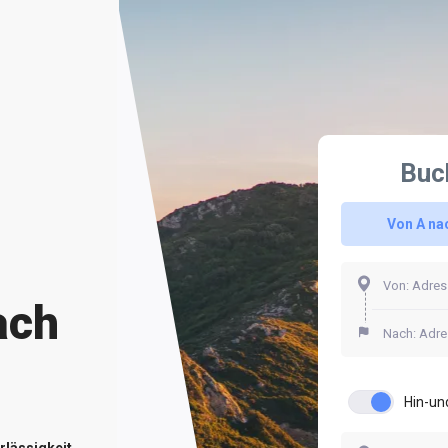
Buc
Von A na
ach
Hin-un
rlässigkeit.