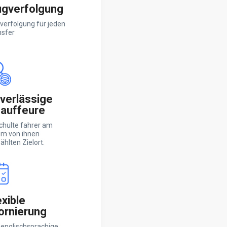
ugverfolgung
verfolgung für jeden
nsfer
verlässige
auffeure
chulte fahrer am
em von ihnen
hlten Zielort.
exible
ornierung
 englischsprachige