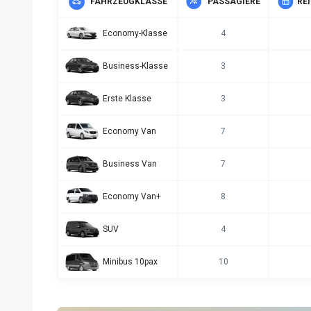
FAHRZEUGKLASSE
PASSAGIERE
RE
Economy-Klasse
4
Business-Klasse
3
Erste Klasse
3
Economy Van
7
Business Van
7
Economy Van+
8
SUV
4
Minibus 10pax
10