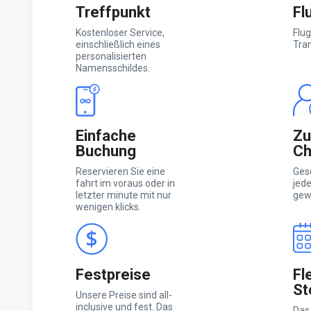
Treffpunkt
Fl
Kostenloser Service,
Flug
einschließlich eines
Tra
personalisierten
Namensschildes.
Einfache
Zu
Buchung
Ch
Reservieren Sie eine
Ges
fahrt im voraus oder in
jed
letzter minute mit nur
gewä
wenigen klicks.
Festpreise
Fl
St
Unsere Preise sind all-
inclusive und fest. Das
Das