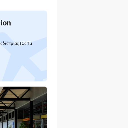
tion
δίστριας | Corfu