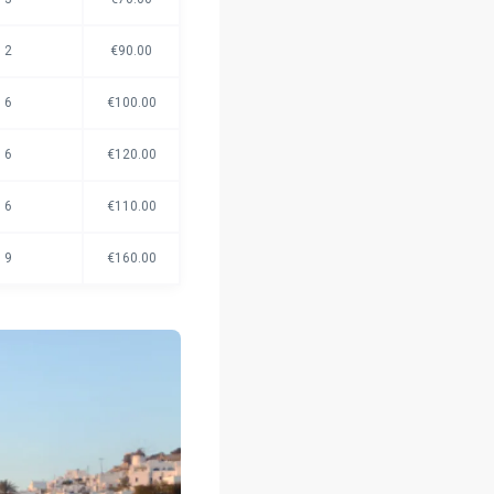
2
€90.00
6
€100.00
6
€120.00
6
€110.00
9
€160.00