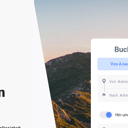
Buc
Von A na
n
Hin-un
rlässigkeit.