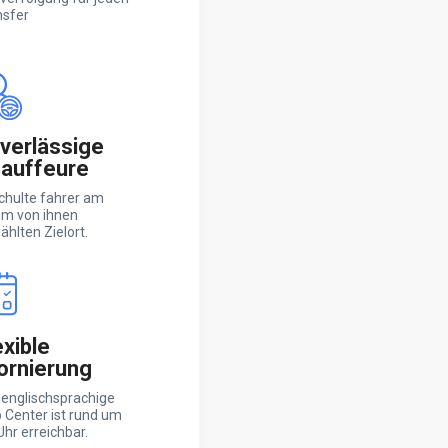
nsfer
verlässige
auffeure
chulte fahrer am
em von ihnen
hlten Zielort.
exible
ornierung
 englischsprachige
 Center ist rund um
Uhr erreichbar.