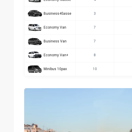
Business-Klasse
3
Economy Van
7
Business Van
7
Economy Van+
8
Minibus 10pax
10