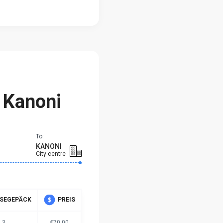
m
 Kanoni
To:
KANONI
City centre
ISEGEPÄCK
PREIS
3
€70.00