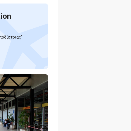
tion
ποδίστριας”