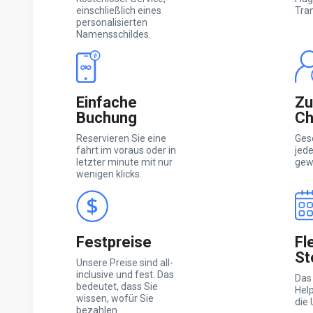
einschließlich eines
Tra
personalisierten
Namensschildes.
Einfache
Zu
Buchung
Ch
Reservieren Sie eine
Ges
fahrt im voraus oder in
jed
letzter minute mit nur
gewä
wenigen klicks.
Festpreise
Fl
St
Unsere Preise sind all-
inclusive und fest. Das
Das
bedeutet, dass Sie
Help
wissen, wofür Sie
die 
bezahlen.