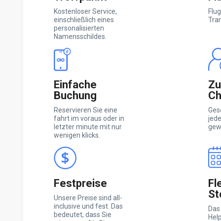
Kostenloser Service,
Flug
einschließlich eines
Tra
personalisierten
Namensschildes.
Einfache
Zu
Buchung
Ch
Reservieren Sie eine
Ges
fahrt im voraus oder in
jed
letzter minute mit nur
gewä
wenigen klicks.
Festpreise
Fl
St
Unsere Preise sind all-
inclusive und fest. Das
Das
bedeutet, dass Sie
Help