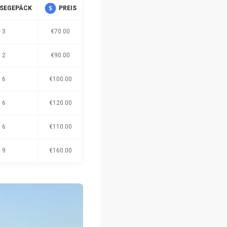
ISEGEPÄCK
PREIS
3
€70.00
2
€90.00
6
€100.00
6
€120.00
6
€110.00
9
€160.00