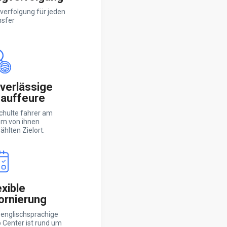
verfolgung für jeden
nsfer
verlässige
auffeure
chulte fahrer am
em von ihnen
hlten Zielort.
exible
ornierung
 englischsprachige
 Center ist rund um