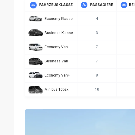
FAHRZEUGKLASSE
PASSAGIERE
RE
Economy-Klasse
4
Business-Klasse
3
Economy Van
7
Business Van
7
Economy Van+
8
Minibus 10pax
10