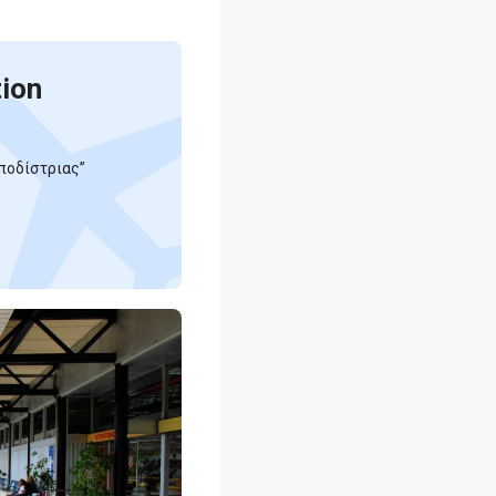
tion
ποδίστριας”