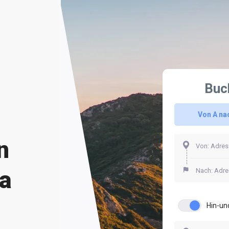
Buc
Von A na
n
la
Hin-un