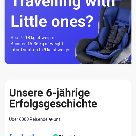
Travelling with
Little ones?
Seat-
9-18 kg of weight
Booster-
15-36 kg of weight
Infant seat-
up to 9 kg of weight
Unsere 6-jährige
Erfolgsgeschichte
Über 6000 Reisende ❤️ uns!