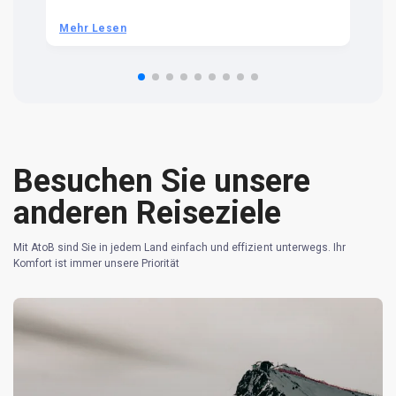
be
he
Mehr Lesen
M
om
n 
re
Besuchen Sie unsere
anderen Reiseziele
Mit AtoB sind Sie in jedem Land einfach und effizient unterwegs. Ihr
Komfort ist immer unsere Priorität