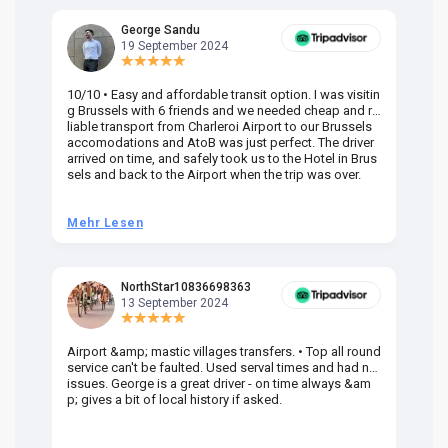
George Sandu
19 September 2024
10/10 • Easy and affordable transit option. I was visitin
Am
g Brussels with 6 friends and we needed cheap and re
va
liable transport from Charleroi Airport to our Brussels
wa
accomodations and AtoB was just perfect. The driver
or
arrived on time, and safely took us to the Hotel in Brus
dr
sels and back to the Airport when the trip was over.
Mehr Lesen
M
NorthStar10836698363
13 September 2024
Airport &amp; mastic villages transfers. • Top all round
Pr
service can't be faulted. Used serval times and had no
UK
issues. George is a great driver - on time always &am
em
p; gives a bit of local history if asked.
be
ra
t 
we