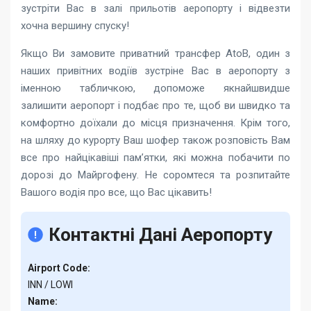
зустріти Вас в залі прильотів аеропорту і відвезти
хочна вершину спуску!
Якщо Ви замовите приватний трансфер AtoB, один з
наших привітних водіїв зустріне Вас в аеропорту з
іменною табличкою, допоможе якнайшвидше
залишити аеропорт і подбає про те, щоб ви швидко та
комфортно доїхали до місця призначення. Крім того,
на шляху до курорту Ваш шофер також розповість Вам
все про найцікавіші пам’ятки, які можна побачити по
дорозі до Майргофену. Не соромтеся та розпитайте
Вашого водія про все, що Вас цікавить!
Контактні Дані Аеропорту
Airport Code:
INN / LOWI
Name: