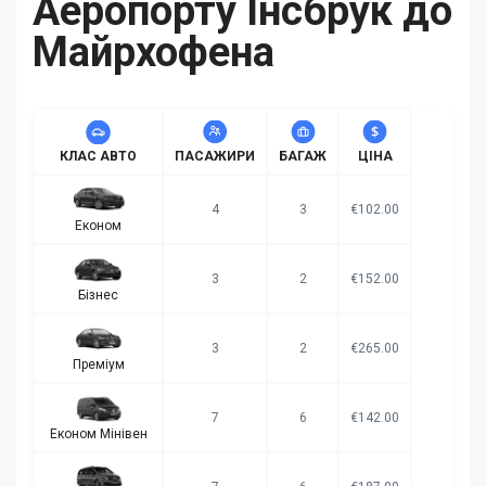
Аеропорту Інсбрук до
Майрхофена
КЛАС АВТО
ПАСАЖИРИ
БАГАЖ
ЦІНА
4
3
€102.00
Економ
3
2
€152.00
Бізнес
3
2
€265.00
Преміум
7
6
€142.00
Економ Мінівен