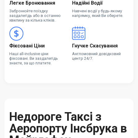
Легке Бронювання
Надійні Водії
Забронюйте поїздку
Навчені водії у будь-якому
заздалегідь або в останню
напрямку, який Ви оберете.
хвилину за кілька кліків.
Фіксовані Ціни
Гнучке Скасування
Наші all-inclusive ціни
Англомовний довідковий
фіксовані. Ви заздалегідь
центр 24/7.
знаєте, за що платите.
Недороге Таксі з
Аеропорту Інсбрука в