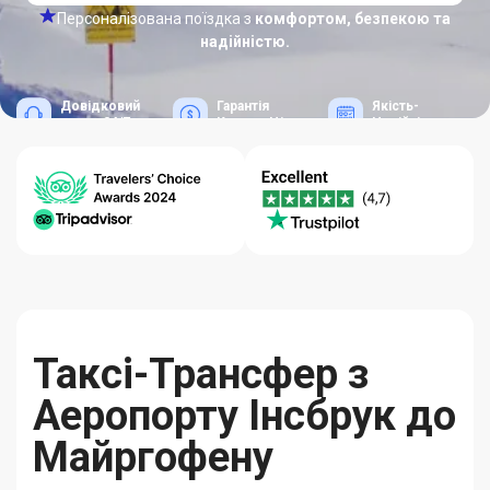
Персоналізована поїздка з
комфортом, безпекою та
надійністю.
Довідковий
Гарантія
Якість-
центр 24/7
Кращих Цін
Надійність
Таксі-Трансфер з
Аеропорту Інсбрук до
Майргофену