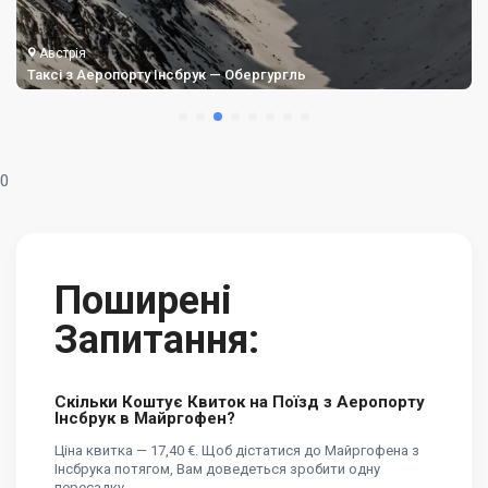
Австрія
Таксі з Аеропорту Інсбрук — Обергургль
0
Поширені
Запитання:
Скільки Коштує Квиток на Поїзд з Аеропорту
Інсбрук в Майргофен?
Ціна квитка — 17,40 €. Щоб дістатися до Майргофена з
Інсбрука потягом, Вам доведеться зробити одну
пересадку.