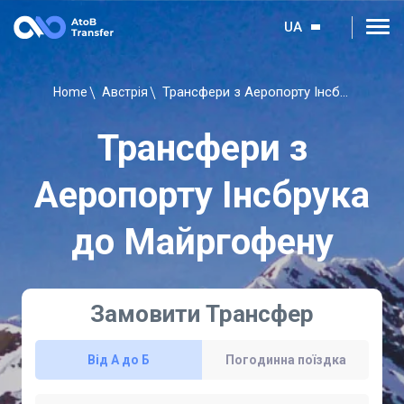
UA
Трансфери з Аеропорту Інсбрука до Майргофену
Home
Австрія
Трансфери з
Аеропорту Інсбрука
до Майргофену
Замовити Трансфер
Від А до Б
Погодинна поїздка