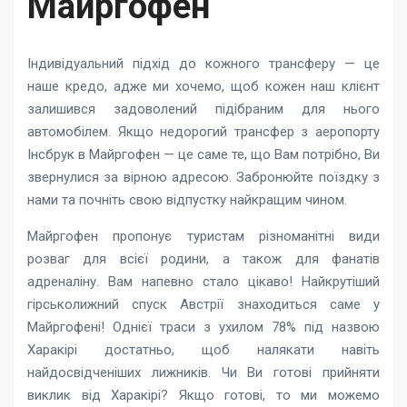
Майргофен
Індивідуальний підхід до кожного трансферу — це
наше кредо, адже ми хочемо, щоб кожен наш клієнт
залишився задоволений підібраним для нього
автомобілем. Якщо недорогий трансфер з аеропорту
Інсбрук в Майргофен — це саме те, що Вам потрібно, Ви
звернулися за вірною адресою. Забронюйте поїздку з
нами та почніть свою відпустку найкращим чином.
Майргофен пропонує туристам різноманітні види
розваг для всієї родини, а також для фанатів
адреналіну. Вам напевно стало цікаво! Найкрутіший
гірськолижний спуск Австрії знаходиться саме у
Майргофені! Однієї траси з ухилом 78% під назвою
Харакірі достатньо, щоб налякати навіть
найдосвідченіших лижників. Чи Ви готові прийняти
виклик від Харакірі? Якщо готові, то ми можемо