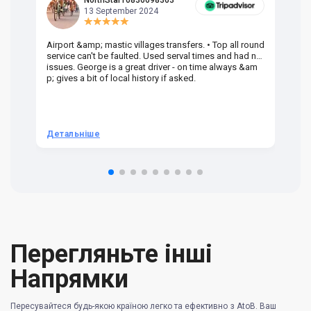
NorthStar10836698363
13 September 2024
Airport &amp; mastic villages transfers. • Top all round
Pr
service can't be faulted. Used serval times and had no
UK
issues. George is a great driver - on time always &am
em
p; gives a bit of local history if asked.
be
ra
t 
we
be
he
Детальніше
Д
om
n 
re
Перегляньте інші
Напрямки
Пересувайтеся будь-якою країною легко та ефективно з AtoB. Ваш