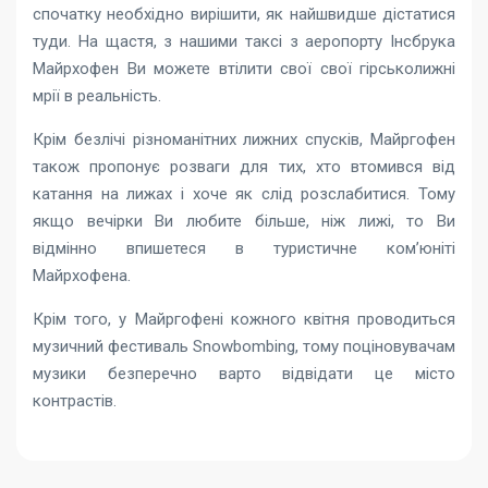
спочатку необхідно вирішити, як найшвидше дістатися
туди. На щастя, з нашими таксі з аеропорту Інсбрука
Майрхофен Ви можете втілити свої свої гірськолижні
мрії в реальність.
Крім безлічі різноманітних лижних спусків, Майргофен
також пропонує розваги для тих, хто втомився від
катання на лижах і хоче як слід розслабитися. Тому
якщо вечірки Ви любите більше, ніж лижі, то Ви
відмінно впишетеся в туристичне ком’юніті
Майрхофена.
Крім того, у Майргофені кожного квітня проводиться
музичний фестиваль Snowbombing, тому поціновувачам
музики безперечно варто відвідати це місто
контрастів.