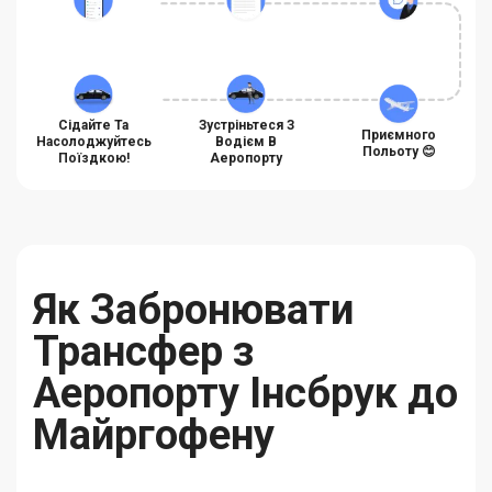
Сідайте Та
Зустріньтеся З
Приємного
Насолоджуйтесь
Водієм В
Польоту 😊
Поїздкою!
Аеропорту
Як Забронювати
Трансфер з
Аеропорту Інсбрук до
Майргофену