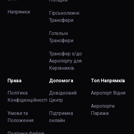
Напрямки
Гірськолижні
Трансфери
Готельні
Трансфери
Трансфер з/до
Аеропорту для
Керівників
Права
Допомога
Топ Напрямків
Політика
Довідковий
Аеропорт Відня
Конфіденційності
Центр
Аеропорти
Умови та
Підтримка
Парижа
Положення
онлайн
Політика Файлів