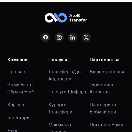
Компанія
Послуги
Партнерства
Про нас
Трансфер з/до
Бізнес-рішення
Аеропорту
Чому Варто
Туристичні
Обрати Нас?
Послуги Шофера
Агенства
Кар'єра
Курортні
Партнери та
Трансфери
Вебмайстри
Інвестори
Міжміські
Поїхати з Нами
Блог
Поїздки