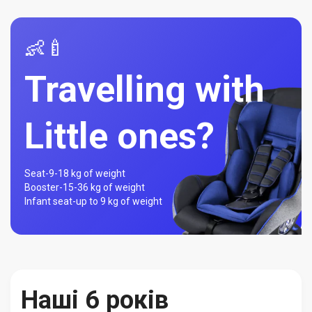
👶🍼
Travelling with
Little ones?
Seat-
9-18 kg of weight
Booster-
15-36 kg of weight
Infant seat-
up to 9 kg of weight
Наші 6 років