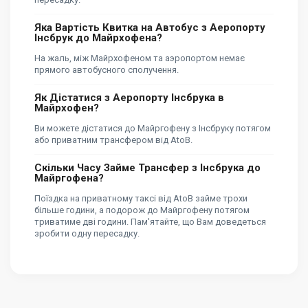
Яка Вартість Квитка на Автобус з Аеропорту
Інсбрук до Майрхофена?
На жаль, між Майрхофеном та аэропортом немає
прямого автобусного сполучення.
Як Дістатися з Аеропорту Інсбрука в
Майрхофен?
Ви можете дістатися до Майргофену з Інсбруку потягом
або приватним трансфером від AtoB.
Скільки Часу Займе Трансфер з Інсбрука до
Майргофена?
Поїздка на приватному таксі від AtoB займе трохи
більше години, а подорож до Майргофену потягом
триватиме дві години. Пам'ятайте, що Вам доведеться
зробити одну пересадку.