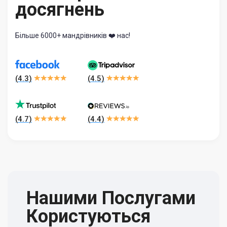
досягнень
Більше 6000+ мандрівників ❤️ нас!
(
4.3
)
(
4.5
)
(
4.7
)
(
4.4
)
Нашими Послугами
Користуються