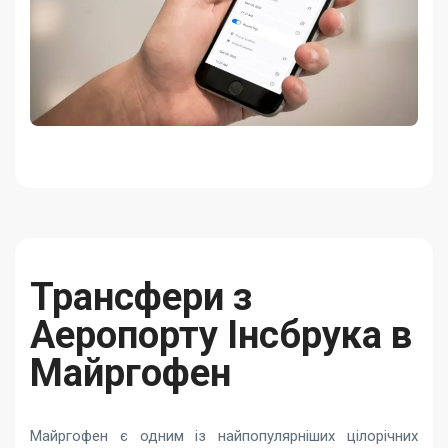
Трансфери з
Аеропорту Інсбрука в
Майргофен
Майргофен є одним із найпопулярніших цілорічних