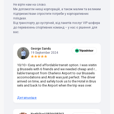
Не вірте нам на слово.
Ми допомогли низці корпорацій, а також малим та великим
підприємствам спростити потреби у корпоративних
поїздках.
Від транспорту до зустрічей, від пакетів послуг VIP-шофера
до перевезень спортивних команд – у нас є рішення для
вас.
George Sandu
19 September 2024
10/10 • Easy and affordable transit option. I was visitin
Am
g Brussels with 6 friends and we needed cheap and re
va
liable transport from Charleroi Airport to our Brussels
wa
accomodations and AtoB was just perfect. The driver
or
arrived on time, and safely took us to the Hotel in Brus
dr
sels and back to the Airport when the trip was over.
Детальніше
Д