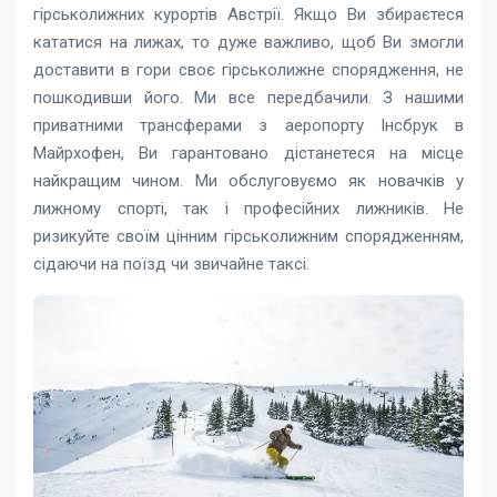
гірськолижних курортів Австрії. Якщо Ви збираєтеся
кататися на лижах, то дуже важливо, щоб Ви змогли
доставити в гори своє гірськолижне спорядження, не
пошкодивши його. Ми все передбачили. З нашими
приватними трансферами з аеропорту Інсбрук в
Майрхофен, Ви гарантовано дістанетеся на місце
найкращим чином. Ми обслуговуємо як новачків у
лижному спорті, так і професійних лижників. Не
ризикуйте своїм цінним гірськолижним спорядженням,
сідаючи на поїзд чи звичайне таксі.