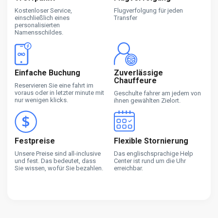
Kostenloser Service,
Flugverfolgung für jeden
einschließlich eines
Transfer
personalisierten
Namensschildes.
Einfache Buchung
Zuverlässige
Chauffeure
Reservieren Sie eine fahrt im
voraus oder in letzter minute mit
Geschulte fahrer am jedem von
nur wenigen klicks.
ihnen gewählten Zielort.
Festpreise
Flexible Stornierung
Unsere Preise sind all-inclusive
Das englischsprachige Help
und fest. Das bedeutet, dass
Center ist rund um die Uhr
Sie wissen, wofür Sie bezahlen.
erreichbar.