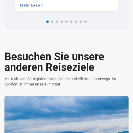
be
he
Mehr Lesen
M
om
n 
re
Besuchen Sie unsere
anderen Reiseziele
Mit AtoB sind Sie in jedem Land einfach und effizient unterwegs. Ihr
Komfort ist immer unsere Priorität