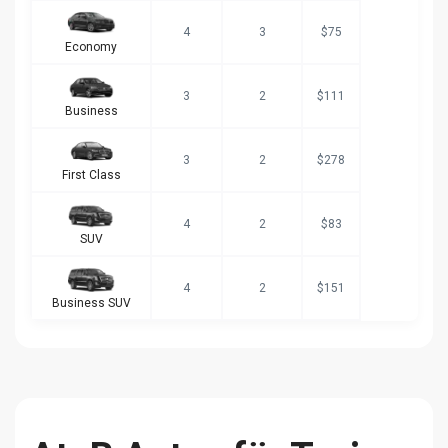
4
3
$75
Economy
3
2
$111
Business
3
2
$278
First Class
4
2
$83
SUV
4
2
$151
Business SUV