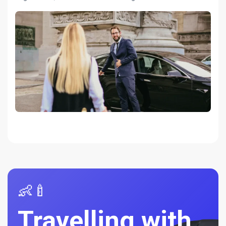
👶🍼
Travelling with