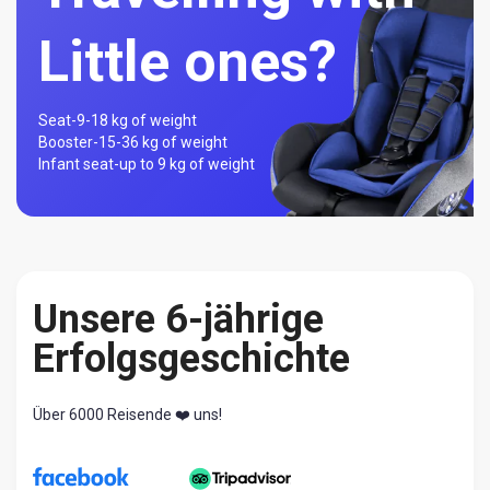
Little ones?
Seat-
9-18 kg of weight
Booster-
15-36 kg of weight
Infant seat-
up to 9 kg of weight
Unsere 6-jährige
Erfolgsgeschichte
Über 6000 Reisende ❤️ uns!