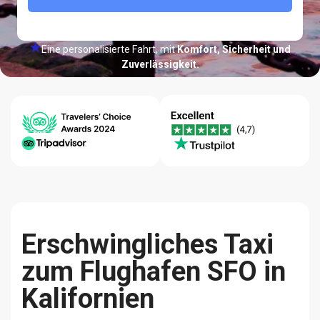
Eine personalisierte Fahrt, mit
Komfort, Sicherheit und
Zuverlässigkeit.
24/7 Hilfe-
Bestpreis-
Qualität
Center
Garantie
Zuverlässigkeit
Erschwingliches Taxi
zum Flughafen SFO in
Kalifornien