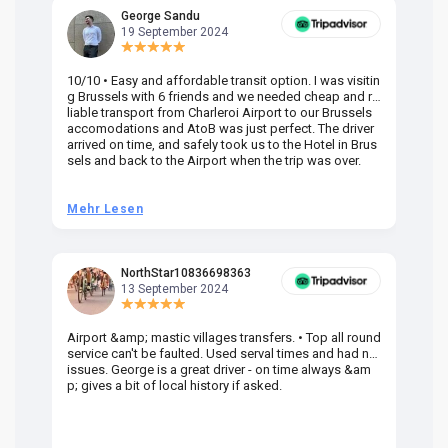
George Sandu
19 September 2024
10/10 • Easy and affordable transit option. I was visitin
Am
g Brussels with 6 friends and we needed cheap and re
va
liable transport from Charleroi Airport to our Brussels
wa
accomodations and AtoB was just perfect. The driver
or
arrived on time, and safely took us to the Hotel in Brus
dr
sels and back to the Airport when the trip was over.
Mehr Lesen
M
NorthStar10836698363
13 September 2024
Airport &amp; mastic villages transfers. • Top all round
Pr
service can't be faulted. Used serval times and had no
UK
issues. George is a great driver - on time always &am
em
p; gives a bit of local history if asked.
be
ra
t 
we