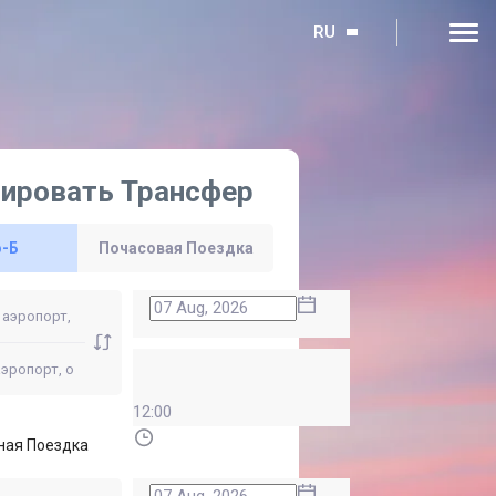
RU
ировать Трансфер
о-Б
Почасовая Поездка
12:00
ная Поездка