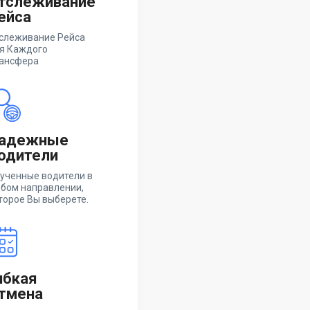
тслеживание
ейса
слеживание Рейса
я Каждого
ансфера
адежные
одители
ученные водители в
бом направлении,
торое Вы выберете.
ибкая
тмена