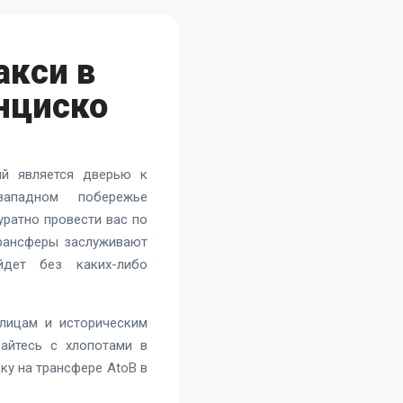
акси в
нциско
ый является дверью к
ападном побережье
уратно провести вас по
трансферы заслуживают
йдет без каких-либо
лицам и историческим
айтесь с хлопотами в
дку на
трансфере AtoB в