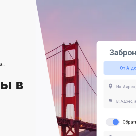
Заброн
Такси и Трансферы в Аэропорту Сан-Франциско
От A-д
ры в
Обрат