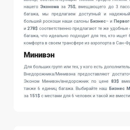
нашего
Эконома
за
75$
, вмещающего до 3 пасс
багажа, мы предлагаем доступный и надежный
большей роскоши наши салоны
Бизнес
– и
Первог
и
278$
соответственно предлагают те же удобные 
багажа, что идеально подходит для тех, кто ищет
комфорта в своем
трансфере из аэропорта в Сан-
Минивэн
Для больших групп или тех, у кого есть дополнител
Внедорожника/Минивэна предоставляют достаточ
Эконом Минивэн/внедорожник по цене
83$
вмещ
также 6 единиц багажа. Выбирайте наш
Бизнес 
за
151$
с местами для 6 человек и такой же вмест