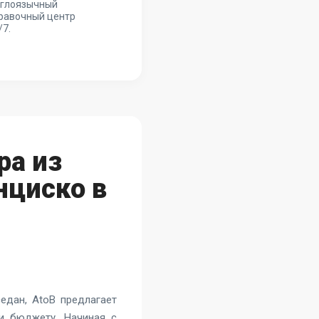
глоязычный
равочный центр
/7.
ра из
нциско в
едан, AtoB предлагает
и бюджету. Начиная с