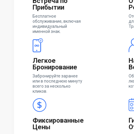
Встреча по
О
Прибытии
Р
Бесплатное
От
обслуживание, включая
дл
индивидуальный
Тр
именной знак.
Легкое
Н
Бронирование
В
Забронируйте заранее
Об
или в последнюю минуту
лю
всего за несколько
ко
кликов.
Фиксированные
Г
Цены
О