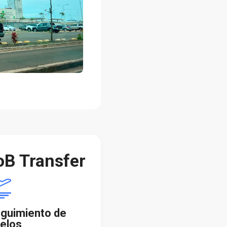
oB Transfer
guimiento de
elos