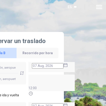
ES
rvar un traslado
la B
Recorrido por hora
12:00
e ida y vuelta