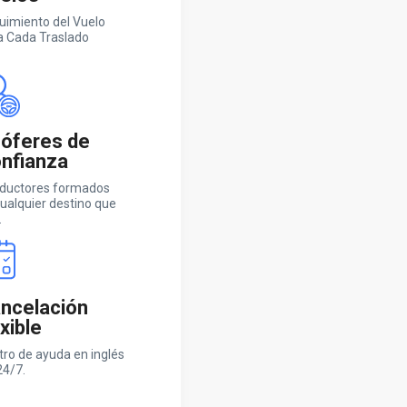
uimiento del Vuelo
a Cada Traslado
óferes de
nfianza
ductores formados
ualquier destino que
.
ncelación
exible
tro de ayuda en inglés
24/7.