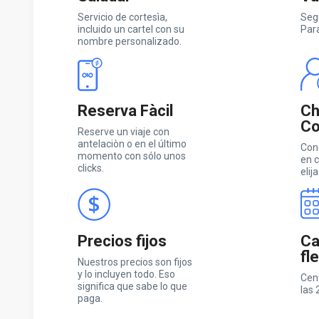
Servicio de cortesìa,
Seg
incluido un cartel con su
Par
nombre personalizado.
Reserva Fàcil
Ch
Co
Reserve un viaje con
antelaciòn o en el último
Con
momento con sólo unos
en c
clicks.
elija
Precios fijos
Ca
fl
Nuestros precios son fijos
y lo incluyen todo. Eso
Cen
significa que sabe lo que
las 
paga.