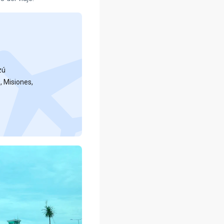
zú
, Misiones,