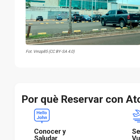
Fot. Vmzp85 (CC BY-SA 4.0)
Por què Reservar con At
Conocer y
Se
Saludar
Vu