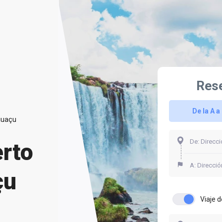
Rese
De la A a 
guaçu
rto
çu
Viaje d