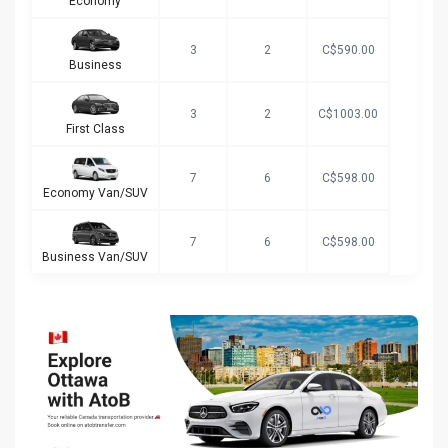
Economy
3
2
C$590.00
Business
3
2
C$1003.00
First Class
7
6
C$598.00
Economy Van/SUV
7
6
C$598.00
Business Van/SUV